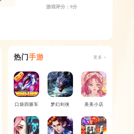
游戏评分：9分
热门
手游
更多 +
口袋四驱车
梦幻剑侠
美美小店