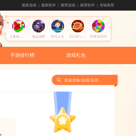
最新游戏
最新软件
推荐游戏
推荐软件
专辑推荐
儿
童画画水果涂色
天
衍录3d手游
伽蓝城堡
快乐人生
宾果消消消
手游排行榜
游戏礼包
间
2