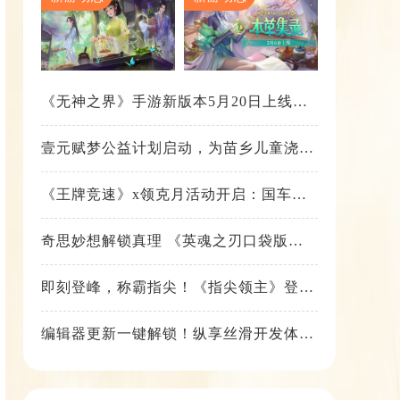
《无神之界》手游新版本5月20日上线，
女神降临，守护相伴
壹元赋梦公益计划启动，为苗乡儿童浇筑
梦想之路！
《王牌竞速》x领克月活动开启：国车喜
迎进阶，福利不停！
奇思妙想解锁真理 《英魂之刃口袋版》
苍天之拳新皮肤上线
即刻登峰，称霸指尖！《指尖领主》登峰
测试火热进行中
编辑器更新一键解锁！纵享丝滑开发体
验！