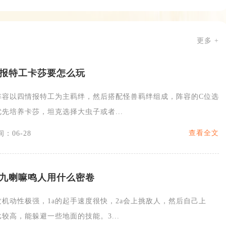
更多 +
报特工卡莎要怎么玩
阵容以四情报特工为主羁绊，然后搭配怪兽羁绊组成，阵容的C位选
先培养卡莎，坦克选择大虫子或者...
查看全文
：06-28
九喇嘛鸣人用什么密卷
机动性极强，1a的起手速度很快，2a会上挑敌人，然后自己上
较高，能躲避一些地面的技能。3...