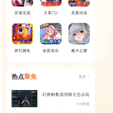
灵魂宝戒
大掌门2
圣翼传说
梦幻捕鱼
放置海岛
魔卡之耀
热点
聚焦
更多 +
幻兽帕鲁混沌骑士怎么玩
1小时前