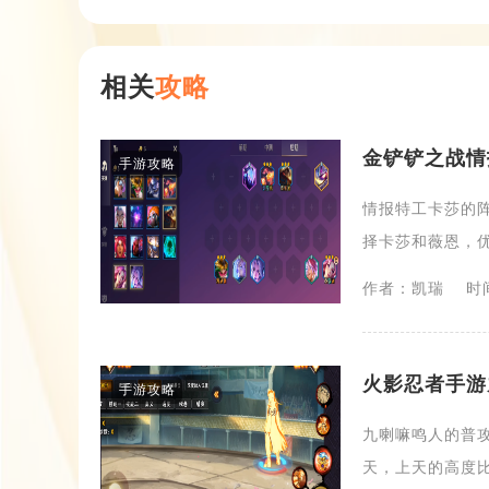
相关
攻略
金铲铲之战情
手游攻略
情报特工卡莎的
择卡莎和薇恩，优
作者：凯瑞
时间
火影忍者手游
手游攻略
九喇嘛鸣人的普攻
天，上天的高度比