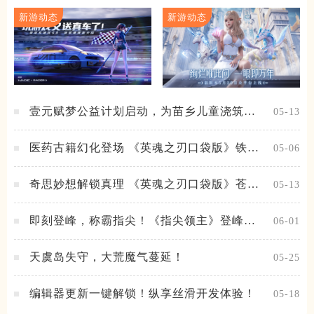
新游动态
新游动态
壹元赋梦公益计划启动，为苗乡儿童浇筑梦
05-13
想之路！
医药古籍幻化登场 《英魂之刃口袋版》铁扇
05-06
公主新皮肤抢先看
奇思妙想解锁真理 《英魂之刃口袋版》苍天
05-13
之拳新皮肤上线
即刻登峰，称霸指尖！《指尖领主》登峰测
06-01
试火热进行中
天虞岛失守，大荒魔气蔓延！
05-25
编辑器更新一键解锁！纵享丝滑开发体验！
05-18