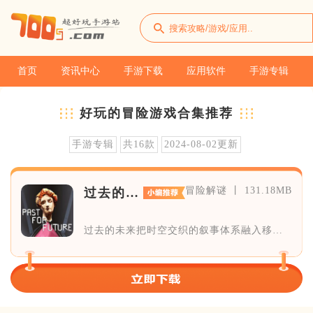
首页
资讯中心
手游下载
应用软件
手游专辑
好玩的冒险游戏合集推荐
手游专辑
共16款
2024-08-02更新
冒险解谜 丨 131.18MB
过去的未
来
过去的未来把时空交织的叙事体系融入移动
端日常游玩当中，没有强