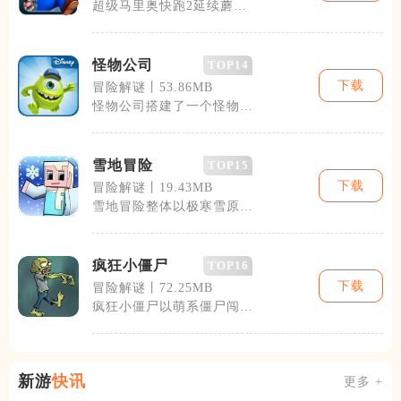
超级马里奥快跑2延续蘑菇
王国经典冒险脉络，以移动
端横版自动跑
怪物公司
TOP14
下载
冒险解谜丨53.86MB
怪物公司搭建了一个怪物共
存的奇幻世界，把怪物收集
培育和模拟经
雪地冒险
TOP15
下载
冒险解谜丨19.43MB
雪地冒险整体以极寒雪原作
为核心游玩场景，玩家进入
游戏后直接置
疯狂小僵尸
TOP16
下载
冒险解谜丨72.25MB
疯狂小僵尸以萌系僵尸闯关
为核心，主打轻松解压的休
闲冒险体验，
新游
快讯
更多 +