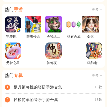
热门
手游
更多 +
完美世界
猎鬼传说
会说话的
钻石合成
命运
手游
汤姆猫2
元梦之星
神都夜行
猫和老鼠
录
极速版
热门
专辑
更多 +
极具策略性的塔防手游合集
1
15款
轻松简单的音乐手游合集
2
16款