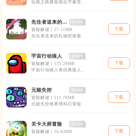
短跑之路聚焦指尖节奏竞速
玩法，把田径短跑的起跑、
加速、冲刺完
先住者送来的礼
TOP6
物
下载
冒险解谜丨27.11MB
先住者送来的礼物把探索与
收集作为核心，玩家在一片
被上古文明遗
宇宙行动狼人
TOP7
下载
冒险解谜丨135.28MB
宇宙行动狼人将经典狼人推
理玩法和星际冒险场景相互
结合，玩家置
元能失控
TOP8
下载
冒险解谜丨111.70MB
元能失控将赛博科幻冒险与
roguelike闯关玩法结合，
适配
关卡大师冒险
TOP9
下载
冒险解谜丨16.63MB