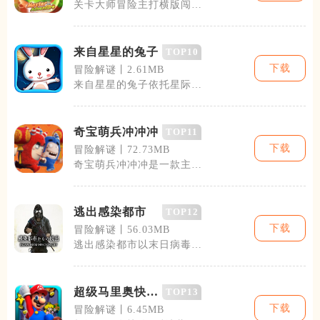
关卡大师冒险主打横版闯关
与玩家自制关卡结合的休闲
冒险体验，上
来自星星的兔子
TOP10
下载
冒险解谜丨2.61MB
来自星星的兔子依托星际奇
幻世界观搭建完整游玩体
系，整体风格清
奇宝萌兵冲冲冲
TOP11
下载
冒险解谜丨72.73MB
奇宝萌兵冲冲冲是一款主打
轻松闯关、角色养成的竖版
休闲跑酷类手
逃出感染都市
TOP12
下载
冒险解谜丨56.03MB
逃出感染都市以末日病毒爆
发为背景，把玩家带入被感
染者侵占的废
超级马里奥快跑
TOP13
2
下载
冒险解谜丨6.45MB