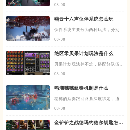
有概率发动一次协战，场上的暗
08-08
燕云十六声伙伴系统怎么玩
伙伴系统主要分为两种玩法，分别是
闲意值和寻野值，将伙伴召唤出
08-08
绝区零贝果计划玩法是什么
贝果计划玩法并不难，搭配好队伍和
装备，进图后开始搜各种箱子，
08-08
鸣潮穗穗延奏机制是什么
穗穗的延奏跟回路条深度绑定，通过
积攒芳菲信来为队友提供不同的
08-08
金铲铲之战德玛约德尔钥匙怎么
玩