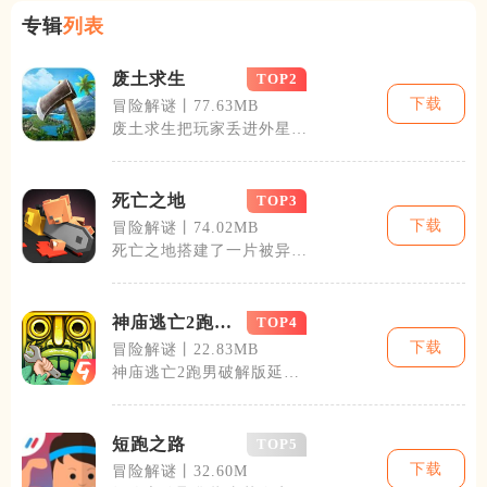
专辑
列表
废土求生
TOP2
下载
冒险解谜丨77.63MB
废土求生把玩家丢进外星入
侵后的末日废墟，资源稀
缺、危险遍布，
死亡之地
TOP3
下载
冒险解谜丨74.02MB
死亡之地搭建了一片被异变
怪物侵占的荒废末世场景，
玩家会以求生
神庙逃亡2跑男
TOP4
破解版
下载
冒险解谜丨22.83MB
神庙逃亡2跑男破解版延续
经典竖版跑酷核心玩法，结
合热门跑男联
短跑之路
TOP5
下载
冒险解谜丨32.60M