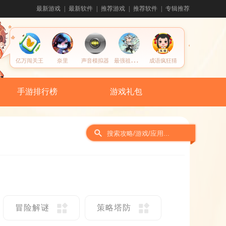
最新游戏
最新软件
推荐游戏
推荐软件
专辑推荐
最
强祖师宗门模拟器
亿万闯关王
奈里
声音模拟器
成语疯狂猜
手游排行榜
游戏礼包
冒险解谜
策略塔防