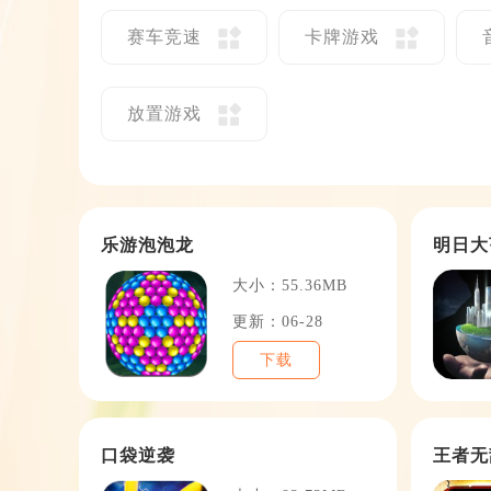
赛车竞速
卡牌游戏
放置游戏
乐游泡泡龙
明日大
大小：55.36MB
更新：06-28
下载
口袋逆袭
王者无