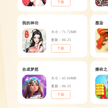
下载
我的神功
墨染
大小：71.72MB
更新：06-25
下载
合成梦想
搬砖之
大小：45.64MB
更新：06-25
下载