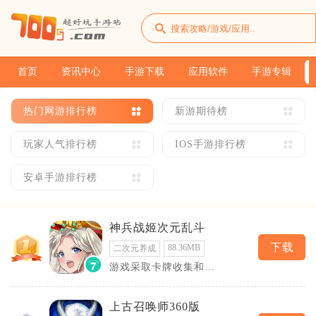
首页
资讯中心
手游下载
应用软件
手游专辑
热门网游排行榜
新游期待榜
玩家人气排行榜
IOS手游排行榜
安卓手游排行榜
神兵战姬次元乱斗
下载
88.36MB
二次元养成
游戏采取卡牌收集和策
略对战的模式，结合了
角色养成以及战斗的策
上古召唤师360版