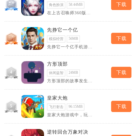
下载
58.44MB
角色扮演
在上古召唤师360版
中，玩家将能够体验到
一个宏大的游戏世界观
先挣它一个亿
下载
56MB
模拟经营
先挣它一个亿手机游戏
简介
方形顶部
4
下载
24MB
休闲益智
方形顶部的故事发生在
一个名为方块世界的虚
拟空间中，玩家将扮演
皇家大炮
5
下载
96.15MB
飞行射击
皇家大炮游戏中，玩家
需要通过调整炮口的角
度和控制射击的力度来
逆转回合万象对决