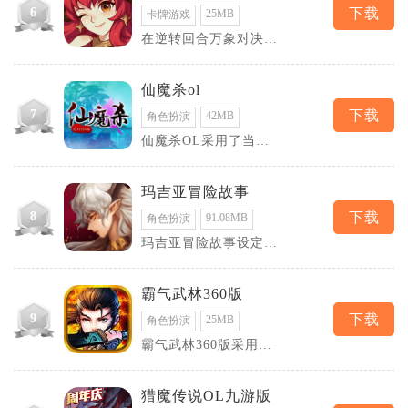
6
下载
25MB
卡牌游戏
在逆转回合万象对决
中，玩家需要通过策略
和技巧，运用不同英雄
的
仙魔杀ol
7
下载
42MB
角色扮演
仙魔杀OL采用了当前
流行的Unity3D引擎开
发，具有高质量
玛吉亚冒险故事
8
下载
91.08MB
角色扮演
玛吉亚冒险故事设定在
一个由各种魔法构成的
奇幻世界中，玩家将扮
霸气武林360版
9
下载
25MB
角色扮演
霸气武林360版采用当
下流行的游戏引擎打
造，拥有细腻精美的画
猎魔传说OL九游版