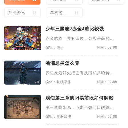
产业资讯
单机游戏
攻略
少年三国志2赤金4谁比较强
赤金武将一共有四位，分贝是高顺、
凌统、祝融、曹仁，这四个武将
编辑：佐伊
时间：02-08
鸣潮忌炎怎么养
养忌炎最好先把固有技能和共鸣解放
点满，因为输出就靠它们。开大
编辑：吱咦昂张
时间：02-08
戏怨第三章阴阳易前段如何解谜
第三章阴阳易，点击当铺门口的算命
摊，查看算命摊上的卦签，并拿
编辑：星缈渺渺
时间：02-08