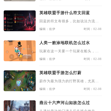
英雄联盟手游什么符文回蓝
回蓝的符文有很多，比如说法力流系
带，这个是当前法师必带的一个
编辑：佐伊
时间：02-08
人类一败涂地联机怎么过水
玩家在这一关要一个玩家在船头，一
个玩家在水下推动船只，如果是
编辑：佐伊
时间：02-08
英雄联盟手游怎么打蔚
蔚作为最为强力的打野英雄，尤其是
出纯输出的蔚，在野区基本上就
编辑：佐伊
时间：02-08
燕云十六声河山如故怎么过