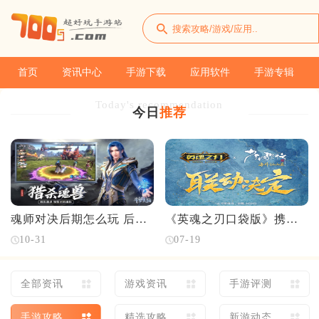
首页
资讯中心
手游下载
应用软件
手游专辑
Today's recommendation
今日
推荐
魂师对决后期怎么玩 后期
《英魂之刃口袋版》携手
玩法介绍
《少年歌行》演绎“何为国
10-31
07-19
风少年”联动
全部资讯
游戏资讯
手游评测
手游攻略
精选攻略
新游动态