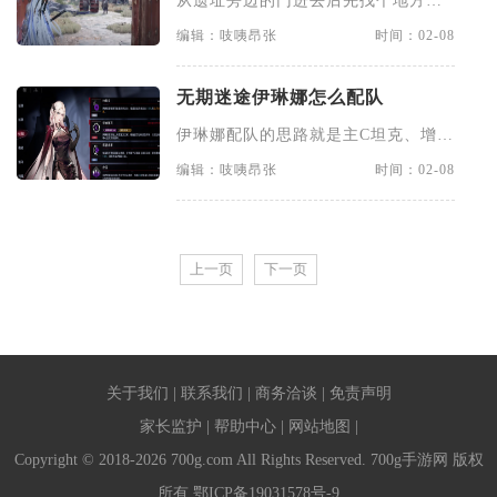
从遗址旁边的门进去后先找个地方躲
起来，建议用轻功跳上房梁，视
编辑：吱咦昂张
时间：02-08
无期迷途伊琳娜怎么配队
伊琳娜配队的思路就是主C坦克、增伤
辅助和一个有续航或控制的辅
编辑：吱咦昂张
时间：02-08
上一页
下一页
关于我们
|
联系我们
|
商务洽谈
|
免责声明
家长监护
|
帮助中心
|
网站地图
|
Copyright © 2018-2026 700g.com All Rights Reserved. 700g手游网 版权
所有
鄂ICP备19031578号-9