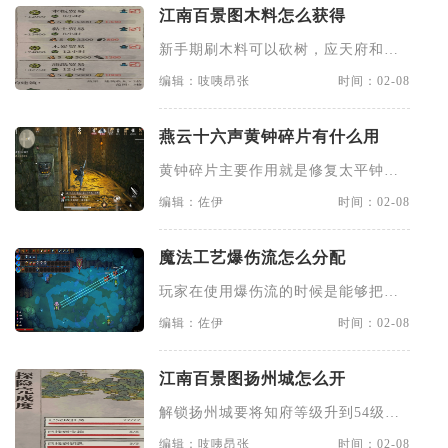
江南百景图木料怎么获得
新手期刷木料可以砍树，应天府和苏
州府随处都能看到树木。点击树
编辑：吱咦昂张
时间：02-08
燕云十六声黄钟碎片有什么用
黄钟碎片主要作用就是修复太平钟楼
的那个大钟，可以开启后续的任
编辑：佐伊
时间：02-08
魔法工艺爆伤流怎么分配
玩家在使用爆伤流的时候是能够把大
量的衍生弹幕给打出来的，做一
编辑：佐伊
时间：02-08
江南百景图扬州城怎么开
解锁扬州城要将知府等级升到54级，
还要和徽州府的徽商完成一次
编辑：吱咦昂张
时间：02-08