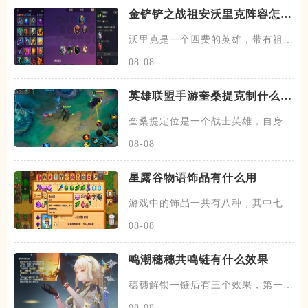
金铲铲之战祖安沃里克阵容怎么
玩
沃里克是一个四费的英雄，带有祖安
以及迅击战士两种羁绊，技能启
08-08
英雄联盟手游奎桑提克制什么英
雄
奎桑提定位是一个战士英雄，自身的
双抗已经血量都比较高，比较适
08-08
星露谷物语饰品有什么用
游戏中的饰品一共有八种，其中七种
获取方法都是能去到骷髅洞穴里
08-08
鸣潮穗穗共鸣链有什么效果
穗穗解锁一链后有三个效果，第一个
效果是质变级的，让烟岚的百分
08-08