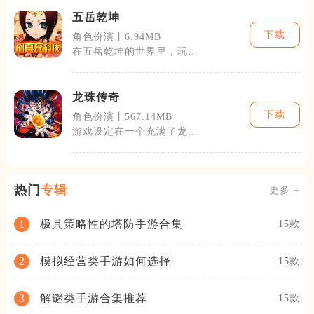
五岳乾坤
下载
角色扮演丨6.94MB
在五岳乾坤的世界里，玩家
不仅可以体验到单人的冒险
历程，还可以
龙珠传奇
下载
角色扮演丨567.14MB
游戏设定在一个充满了龙珠
系列各种经典故事线的大陆
上，玩家将扮
热门
专辑
更多 +
极具策略性的塔防手游合集
1
15款
模拟经营类手游如何选择
2
15款
解谜类手游合集推荐
3
15款