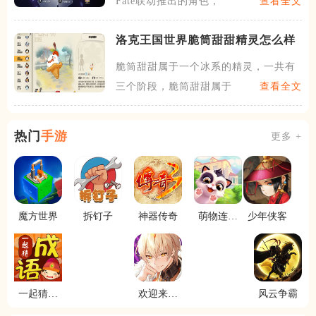
Fate联动推出的角色，
查看全文
洛克王国世界脆筒甜甜精灵怎么样
脆筒甜甜属于一个冰系的精灵，一共有
三个阶段，脆筒甜甜属于初始
查看全文
热门
手游
更多 +
魔方世界
拆钉子
神器传奇
萌物连连
少年侠客
消
一起猜成
欢迎来到
风云争霸
语
梦乐园