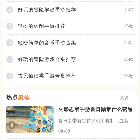
好玩的冒险解谜手游推荐
4
16款
轻松的休闲手游推荐
5
16款
轻松简单的音乐手游合集
6
16款
好玩的冒险游戏合集推荐
7
16款
古风仙侠类手游合集推荐
8
16款
热点
聚焦
更多 +
火影忍者手游夏日鼬带什么密卷
夏日鼬带有独特的幻术机制，血条下
方存在一个能量条，使用技能才
08-08