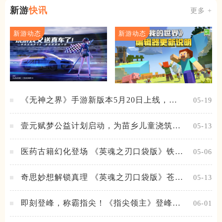
新游
快讯
更多 +
新游动态
新游动态
《无神之界》手游新版本5月20日上线，女
05-19
神降临，守护相伴
壹元赋梦公益计划启动，为苗乡儿童浇筑梦
05-13
想之路！
医药古籍幻化登场 《英魂之刃口袋版》铁扇
05-06
公主新皮肤抢先看
奇思妙想解锁真理 《英魂之刃口袋版》苍天
05-13
之拳新皮肤上线
即刻登峰，称霸指尖！《指尖领主》登峰测
06-01
试火热进行中