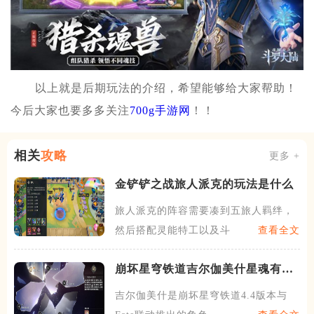
以上就是后期玩法的介绍，希望能够给大家帮助！
今后大家也要多多关注
700g手游网
！！
相关
攻略
更多 +
金铲铲之战旅人派克的玩法是什么
旅人派克的阵容需要凑到五旅人羁绊，
然后搭配灵能特工以及斗士羁
查看全文
崩坏星穹铁道吉尔伽美什星魂有什
么用
吉尔伽美什是崩坏星穹铁道4.4版本与