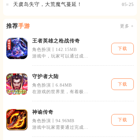
天虞岛失守，大荒魔气蔓延！
05-25
推荐
手游
更多 +
王者英雄之枪战传奇
下载
角色扮演丨142.15MB
游戏中，玩家可以通过成为
不同的英雄角色，来体验各
具特色的战斗
守护者大陆
下载
角色扮演丨6.84MB
在游戏的世界里，有着极其
丰富的种族与角色，例如：
高贵的精灵、
神谕传奇
下载
角色扮演丨94.96MB
游戏中玩家需要通过完成各
种任务与战斗来提升自己和
队伍的实力。