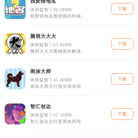
我爱猜地名
下载
休闲益智丨80.28MB
我爱猜地名围绕国内外城
市、乡镇、特色地标打造趣
味闯关解谜玩法
脑洞大大大
下载
休闲益智丨65.84MB
脑洞大大大围绕逆向解谜打
造沉浸式休闲闯关体验，采
用清新卡通竖
画涂大师
下载
休闲益智丨45.40MB
画涂大师主打指尖填涂闯关
玩法，融合七巧板色块涂色
与脑洞补画两
智汇创达
下载
休闲益智丨62.16MB
智汇创达主打竖屏休闲闯关
冒险玩法，玩家操控角色对
抗沿途怪物，