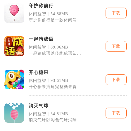
守护你前行
下载
休闲益智丨54.88MB
守护你前行是一款休闲闯关
类手游，玩家以守护者身
份，操控盾牌保
一起猜成语
下载
休闲益智丨89.96MB
一起猜成语以传统成语知识
为核心，适配手机碎片化休
闲场景，覆盖
开心糖果
下载
休闲益智丨93.61MB
开心糖果搭建完整糖果冒险
世界，玩家依靠滑动连线消
除同色糖果闯
消灭气球
下载
休闲益智丨34.81MB
消灭气球以彩色气球消除作
为核心游玩内容，主打轻量
休闲闯关，玩