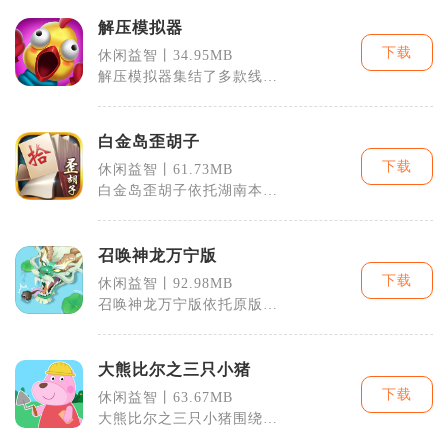
解压模拟器
下载
休闲益智丨34.95MB
解压模拟器集结了多款线下
热门的减压互动玩法，是一
款综合类休闲
白金岛歪胡子
下载
休闲益智丨61.73MB
白金岛歪胡子依托湖南本土
流传已久的字牌歪胡子规则
制作，采用八
召唤神龙万宁版
下载
休闲益智丨92.98MB
召唤神龙万宁版依托原版吞
噬进化核心框架，新增专属
大招系统重构
大熊比尔之三只小猪
下载
休闲益智丨63.67MB
大熊比尔之三只小猪围绕经
典三只小猪童话打造休闲益