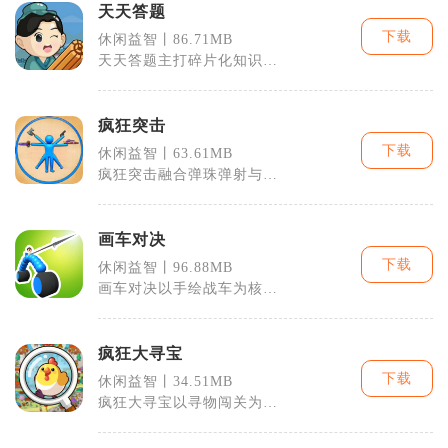
天天答题
下载
休闲益智丨86.71MB
天天答题主打碎片化知识闯
关与趣味脑力竞技，覆盖生
活、文史、科
疯狂突击
下载
休闲益智丨63.61MB
疯狂突击融合弹珠弹射与塔
防两类玩法，跳出传统塔防
被动守线的固
画车对决
下载
休闲益智丨96.88MB
画车对决以手绘战车为核
心，结合物理对战玩法，每
局用有限墨水画
疯狂大寻宝
下载
休闲益智丨34.51MB
疯狂大寻宝以寻物闯关为核
心，玩家在手绘卡通场景里
搜寻指定物件