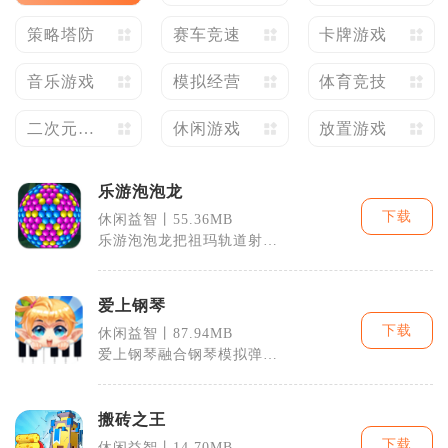
策略塔防
赛车竞速
卡牌游戏
音乐游戏
模拟经营
体育竞技
二次元养
休闲游戏
放置游戏
成
乐游泡泡龙
下载
休闲益智丨55.36MB
乐游泡泡龙把祖玛轨道射击
和传统泡泡龙消除结合在一
起，是适合碎
爱上钢琴
下载
休闲益智丨87.94MB
爱上钢琴融合钢琴模拟弹奏
与节奏闯关玩法，把实体钢
琴的演奏体验
搬砖之王
下载
休闲益智丨14.70MB