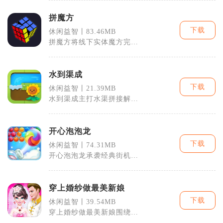
智闯关内容，
拼魔方
下载
休闲益智丨83.46MB
拼魔方将线下实体魔方完整
移植到移动端，主打轻量化
3D立体解谜
水到渠成
下载
休闲益智丨21.39MB
水到渠成主打水渠拼接解
谜，玩家化身水利搭建者，
通过旋转渡槽板
开心泡泡龙
下载
休闲益智丨74.31MB
开心泡泡龙承袭经典街机泡
泡龙核心消除逻辑，以触屏
弹射泡泡为基
穿上婚纱做最美新娘
下载
休闲益智丨39.54MB
穿上婚纱做最美新娘围绕婚
礼换装打造完整休闲玩法，