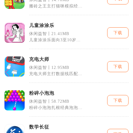
搬砖之王主打猫咪模拟经营
玩法，玩家以老板身份从零
搭建搬砖工作
儿童涂涂乐
下载
休闲益智丨21.41MB
儿童涂涂乐面向3至10岁儿
童打造手机涂色休闲玩法，
以数字手绘
充电大师
下载
休闲益智丨12.95MB
充电大师主打数据线匹配充
电闯关，是偏向碎片化游玩
的休闲益智手
粉碎小泡泡
下载
休闲益智丨58.72MB
粉碎小泡泡扎根经典泡泡弹
射消除玩法，打造集闯关、
道具养成、福
数学长征