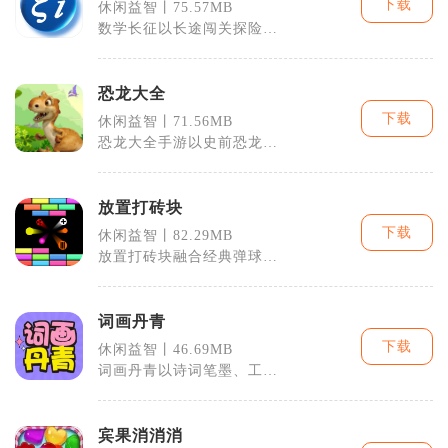
下载
休闲益智丨75.57MB
数学长征以长途闯关探险为
核心载体，把各类数学运
算、逻辑谜题融
恐龙大全
下载
休闲益智丨71.56MB
恐龙大全手游以史前恐龙世
界为背景，集图鉴收集、养
成培育、关卡
放置打砖块
下载
休闲益智丨82.29MB
放置打砖块融合经典弹球打
砖块与全自动放置挂机机
制，打破传统手
词画丹青
下载
休闲益智丨46.69MB
词画丹青以诗词笔墨、工笔
山水为核心载体，融合文字
解谜与丹青创
宾果消消消