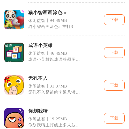
玩家扮演婚礼
猫小智画画涂色ar
下载
休闲益智丨94.49MB
猫小智画画涂色ar主打3D
立体涂色搭配AR实景互
动，面向低龄
成语小英雄
下载
休闲益智丨46.49MB
成语小英雄以成语答题闯关
作为核心内容，兼顾休闲放
松与字词积累
无孔不入
下载
休闲益智丨31.37MB
无孔不入是简约卡通风潜行
解谜休闲手游，玩家操控角
色利用缝隙、
你划我猜
下载
休闲益智丨19.25MB
你划我猜主打线上多人肢体