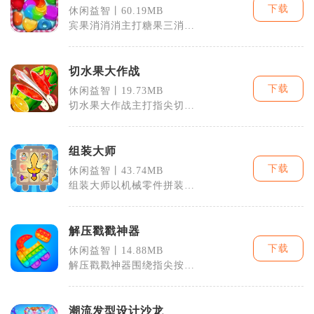
下载
休闲益智丨60.19MB
宾果消消消主打糖果三消搭
配海岛经营双主线，上线多
年积累超三亿
切水果大作战
下载
休闲益智丨19.73MB
切水果大作战主打指尖切割
解压玩法，以单指滑动屏幕
切割腾空水果
组装大师
下载
休闲益智丨43.74MB
组装大师以机械零件拼装为
核心休闲益智手游，主打低
门槛指尖组装
解压戳戳神器
下载
休闲益智丨14.88MB
解压戳戳神器围绕指尖按
压、拼接泡泡模具两大核心
打造休闲解压体
潮流发型设计沙龙