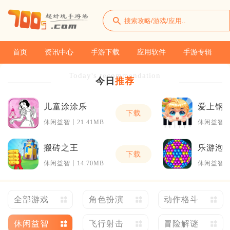
首页
资讯中心
手游下载
应用软件
手游专辑
Today's recommendation
今日
推荐
儿童涂涂乐
爱上钢
下载
休闲益智丨21.41MB
休闲益智丨8
搬砖之王
乐游泡
下载
休闲益智丨14.70MB
休闲益智丨5
全部游戏
角色扮演
动作格斗
休闲益智
飞行射击
冒险解谜