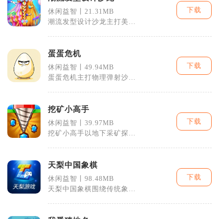
下载
休闲益智丨21.31MB
潮流发型设计沙龙主打美发
模拟经营玩法，玩家接手一
间小型造型门
蛋蛋危机
下载
休闲益智丨49.94MB
蛋蛋危机主打物理弹射沙盒
闯关，玩家化身蛋蛋守护
者，抵御乌鸦投
挖矿小高手
下载
休闲益智丨39.97MB
挖矿小高手以地下采矿探险
为核心内容，玩家操控普通
矿工逐层深入
天梨中国象棋
下载
休闲益智丨98.48MB
天梨中国象棋围绕传统象棋
文化打造全场景对弈平台，
兼顾新手入门