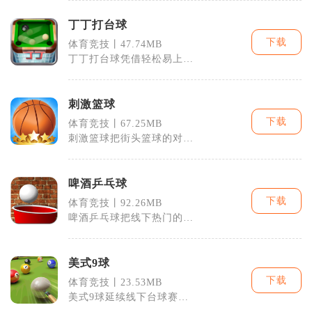
喜欢球类竞技
丁丁打台球
下载
体育竞技丨47.74MB
丁丁打台球凭借轻松易上手
的桌球玩法，成为不少休闲
玩家日常打发
刺激篮球
下载
体育竞技丨67.25MB
刺激篮球把街头篮球的对抗
乐趣搬到了手机屏幕上，不
管是碎片化时
啤酒乒乓球
下载
体育竞技丨92.26MB
啤酒乒乓球把线下热门的派
对投杯玩法完整搬到手机
端，不用线下凑
美式9球
下载
体育竞技丨23.53MB
美式9球延续线下台球赛场
经典对局规则，把线下热门