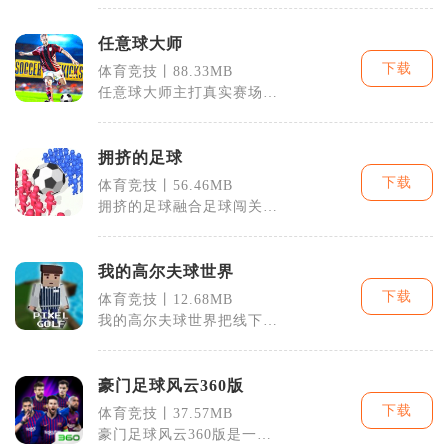
的九球对战模
任意球大师
下载
体育竞技丨88.33MB
任意球大师主打真实赛场射
门玩法，把足球运动里极具
看点的定位球
拥挤的足球
下载
体育竞技丨56.46MB
拥挤的足球融合足球闯关、
人群碰撞与弹射射门玩法，
主打多人拥挤
我的高尔夫球世界
下载
体育竞技丨12.68MB
我的高尔夫球世界把线下休
闲高尔夫运动完整搬到手机
屏幕里，平日
豪门足球风云360版
下载
体育竞技丨37.57MB
豪门足球风云360版是一款