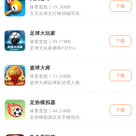
下载
体育竞技丨19.26MB
天天台球主打移动端写实台
球竞技，完整复刻线下台球
物理碰撞逻辑
足球大玩家
下载
体育竞技丨99.17MB
足球大玩家拥有FIFPro正
版球员授权，收录上千名现
役与传奇
篮球大师
下载
体育竞技丨13.29MB
篮球大师以球队经理人视角
展开完整篮球经营玩法，收
录现役与传奇
足协模拟器
下载
体育竞技丨44.15MB
足协模拟器以文字模拟为核
心载体，玩家执掌国内足球
行业统筹工作