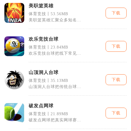
美职篮英雄
下载
体育竞技丨53.56MB
美职篮英雄汇聚众多知名篮
球球星，把赛场竞技氛围完
整搬到移动端
欢乐竞技台球
下载
体育竞技丨23.84MB
欢乐竞技台球把线下常见的
台球玩法搬到手机端，适配
日常碎片化休
山顶洞人台球
下载
体育竞技丨35.13MB
山顶洞人台球把传统台球搬
到史前洞穴场景里，用石头
台面、石器球
破发点网球
下载
体育竞技丨21.89MB
破发点网球把真实网球赛场
的紧张感浓缩到手机里，主
打快速对局与