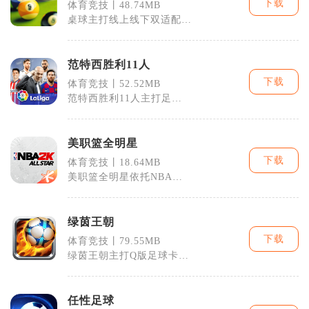
下载
体育竞技丨48.74MB
桌球主打线上线下双适配台
球竞技体验，完整复刻美式
八球、斯诺克
范特西胜利11人
下载
体育竞技丨52.52MB
范特西胜利11人主打足球
俱乐部模拟经营与实时策略
竞技，玩家身
美职篮全明星
下载
体育竞技丨18.64MB
美职篮全明星依托NBA正
版授权打造移动端篮球竞技
内容，收录六
绿茵王朝
下载
体育竞技丨79.55MB
绿茵王朝主打Q版足球卡牌
与俱乐部经营玩法，玩家以
足球教练身份
任性足球