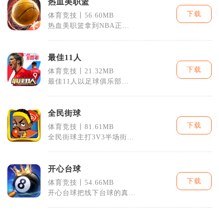
热血美职篮
下载
体育竞技丨56.60MB
热血美职篮拿到NBA正版
授权，是移动端主打实时对
战的篮球竞技
最佳11人
下载
体育竞技丨21.32MB
最佳11人以足球俱乐部经
营与战术对战为核心，玩家
化身球队经理
全民街球
下载
体育竞技丨81.61MB
全民街球主打3V3半场街头
篮球竞技，还原街头赛场自
由对抗氛围
开心台球
下载
体育竞技丨54.66MB
开心台球把线下台球的真实
体验搬到手机端，不管是日
常休闲打发碎