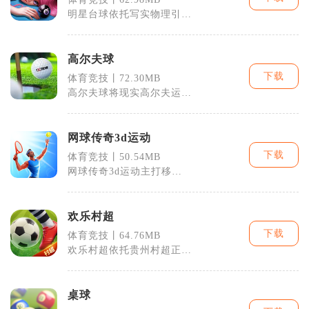
明星台球依托写实物理引擎
复刻线下主流台球规则，整
合中式八球、
高尔夫球
下载
体育竞技丨72.30MB
高尔夫球将现实高尔夫运动
完整移植到移动端，依靠简
单触屏操作还
网球传奇3d运动
下载
体育竞技丨50.54MB
网球传奇3d运动主打移动
端写实网球竞技，完整复刻
线下网球基础
欢乐村超
下载
体育竞技丨64.76MB
欢乐村超依托贵州村超正版
赛事IP打造足球模拟经营内
容，玩家以
桌球