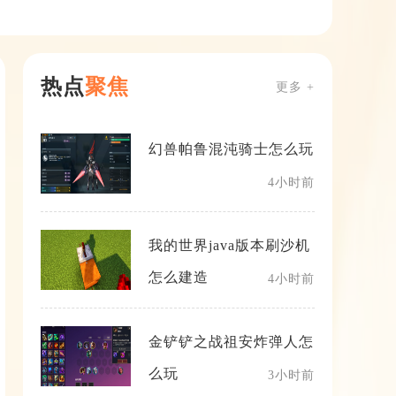
热点
聚焦
更多 +
幻兽帕鲁混沌骑士怎么玩
4小时前
我的世界java版本刷沙机
怎么建造
4小时前
金铲铲之战祖安炸弹人怎
么玩
3小时前