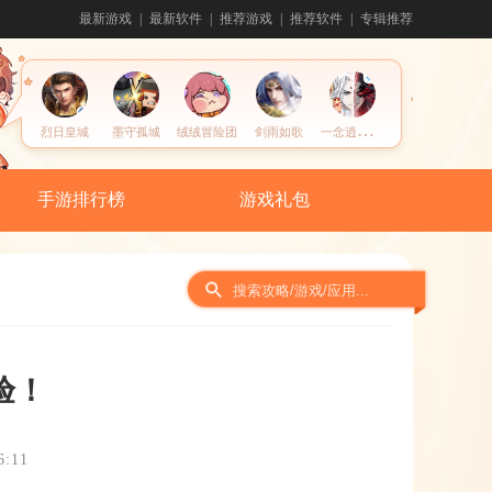
最新游戏
最新软件
推荐游戏
推荐软件
专辑推荐
一
念逍遥国风修仙
烈日皇城
墨守孤城
绒绒冒险团
剑雨如歌
手游排行榜
游戏礼包
验！
:11