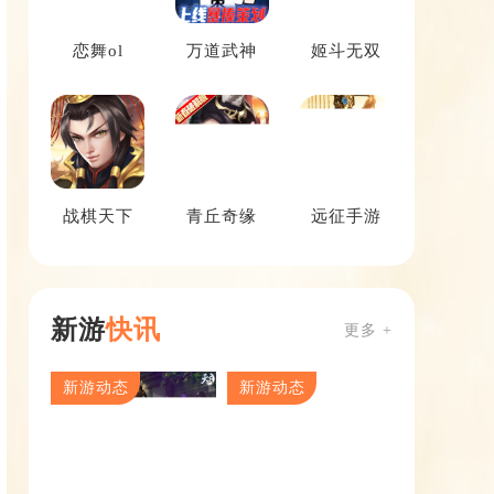
恋舞ol
万道武神
姬斗无双
战棋天下
青丘奇缘
远征手游
新游
快讯
更多 +
新游动态
新游动态