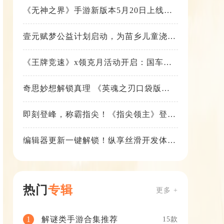
《无神之界》手游新版本5月20日上线，
女神降临，守护相伴
壹元赋梦公益计划启动，为苗乡儿童浇筑
梦想之路！
《王牌竞速》x领克月活动开启：国车喜
迎进阶，福利不停！
奇思妙想解锁真理 《英魂之刃口袋版》
苍天之拳新皮肤上线
即刻登峰，称霸指尖！《指尖领主》登峰
测试火热进行中
编辑器更新一键解锁！纵享丝滑开发体
验！
热门
专辑
更多 +
解谜类手游合集推荐
1
15款