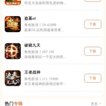
坦克大决战利用先进的物理
引擎和高清图形，提供了一
个逼真的战场
盗墓ol
下载
角色扮演丨58.42MB
盗墓OL以民国盗墓世家的
身世谜团为主线，融合古籍
记载与民间盗
破晓九天
下载
角色扮演丨287.1M
游戏最初以一个宏大的世界
观设定吸引玩家，九个天界
分别有着不同
王者战神
下载
角色扮演丨111.79MB
在王者战神的游戏过程中，
玩家不仅要提升自己的实
力，招募英雄、
热门
专辑
更多 +