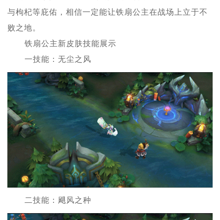
与枸杞等庇佑，相信一定能让铁扇公主在战场上立于不
败之地。
铁扇公主新皮肤技能展示
一技能：无尘之风
二技能：飓风之种