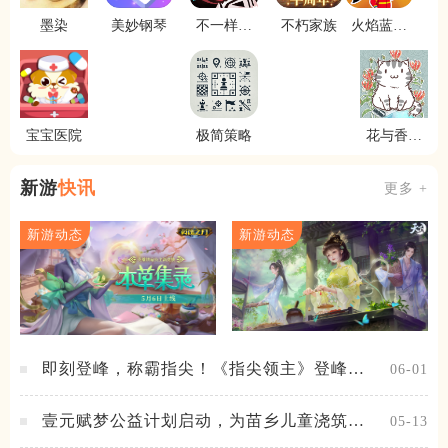
墨染
美妙钢琴
不一样传
不朽家族
火焰蓝英
说2
雄
宝宝医院
极简策略
花与香水
与猫
新游
快讯
更多 +
新游动态
新游动态
即刻登峰，称霸指尖！《指尖领主》登峰测
06-01
试火热进行中
壹元赋梦公益计划启动，为苗乡儿童浇筑梦
05-13
想之路！