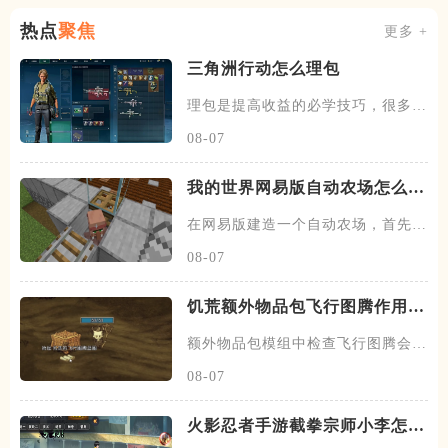
热点
聚焦
更多 +
三角洲行动怎么理包
理包是提高收益的必学技巧，很多玩
家在清图后，会发现自己的收益
08-07
我的世界网易版自动农场怎么建
造
在网易版建造一个自动农场，首先找
到一块地形，这块地形最好在村
08-07
饥荒额外物品包飞行图腾作用是
什么
额外物品包模组中检查飞行图腾会显
示当前位置为伊始之地，伊始之
08-07
火影忍者手游截拳宗师小李怎么
玩