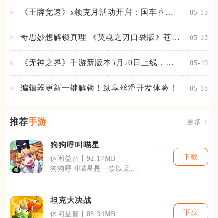
《王牌竞速》x领克月活动开启：国车喜迎
05-13
进阶，福利不停！
奇思妙想解锁真理 《英魂之刃口袋版》苍天
05-13
之拳新皮肤上线
《无神之界》手游新版本5月20日上线，女
05-19
神降临，守护相伴
编辑器更新一键解锁！纵享丝滑开发体验！
05-18
推荐
手游
更多 +
狗狗呼叫喵星
下载
休闲益智丨92.17MB
狗狗呼叫喵星是一款以宠物
为主题的休闲游戏，由知名
游戏开发公司
坦克大决战
下载
休闲益智丨88.34MB