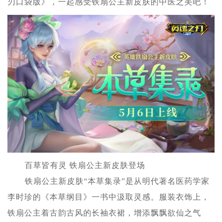
刃口袋版》，一起感受铁扇公主新皮肤的中医之美吧！
百草皆有灵 铁扇公主新皮肤登场
铁扇公主新皮肤“本草集录”是从明代著名医药学家
李时珍的《本草纲目》一书中汲取灵感。服装衣饰上，
铁扇公主着古韵古风的长袖衣裙，增添飘飘欲仙之气