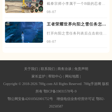
截拳宗师小李属于一个B级的忍者，
他跟其他的忍者不一样的，没有
08-07
王者荣耀世界向阳之雪任务怎么
做
打开向阳之雪任务列表后点击前往探
索，然后传送到任务点旁边的梦
08-07
关于我们
|
联系我们
|
商务洽谈
|
免责声明
家长监护
|
帮助中心
|
网站地图
|
Copyright © 2018-2026 700g.com All Rights Reserved. 700g手游网 版权
所有
鄂ICP备19031578号-9
鄂公网安备42010502001752号
增值电信业务经营许可证 鄂B2-
20250587