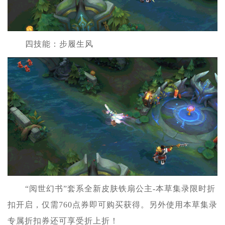
四技能：步履生风
“阅世幻书”套系全新皮肤铁扇公主-本草集录限时折
扣开启，仅需760点券即可购买获得。另外使用本草集录
专属折扣券还可享受折上折！