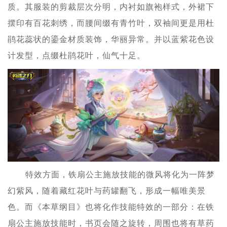
质。其服装的剪裁层次分明，内衬如旗袍样式，外裙下
摆印有百花刺绣，而腰间缀有青竹叶，双袖间更是用杜
鹃花蕊状的鎏金材质装饰，华丽异常。并以蓝紫花色设
计发型，点缀杜鹃花叶，仙气十足。
特效方面，铁扇公主施放技能的微风将化为一阵梦
幻紫风，随着藏红花叶与药罐翻飞，形成一幅唯美景
色。而《本草纲目》也将化作技能特效的一部分：在铁
扇公主施放技能时，书页会随之旋转，周围也将有草药