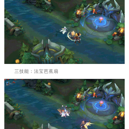
三技能：法宝芭蕉扇