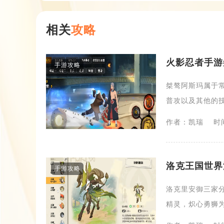
相关
攻略
火影忍者手游
手游攻略
桀骜阿斯玛属于
普攻以及其他的技
作者：凯瑞
时间
洛克王国世界
手游攻略
洛克里安御三家
精灵，炽心勇狮为