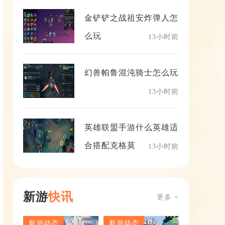
金铲铲之战祖安炸弹人怎
么玩
13小时前
幻兽帕鲁混沌骑士怎么玩
13小时前
英雄联盟手游什么英雄适
合搭配克格莫
13小时前
新游
快讯
更多 +
新游动态
新游动态