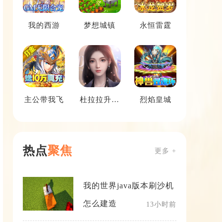
我的西游
梦想城镇
永恒雷霆
主公带我飞
杜拉拉升职
烈焰皇城
记
热点
聚焦
更多 +
我的世界java版本刷沙机
怎么建造
13小时前