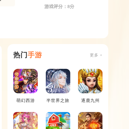
游戏评分：8分
热门
手游
更多 +
萌幻西游
半世界之旅
逐鹿九州