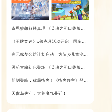
奇思妙想解锁真理 《英魂之刃口袋版》
苍天之拳新皮肤上线
《王牌竞速》x领克月活动开启：国车喜
迎进阶，福利不停！
壹元赋梦公益计划启动，为苗乡儿童浇筑
梦想之路！
医药古籍幻化登场 《英魂之刃口袋版》
铁扇公主新皮肤抢先看
即刻登峰，称霸指尖！《指尖领主》登峰
测试火热进行中
天虞岛失守，大荒魔气蔓延！