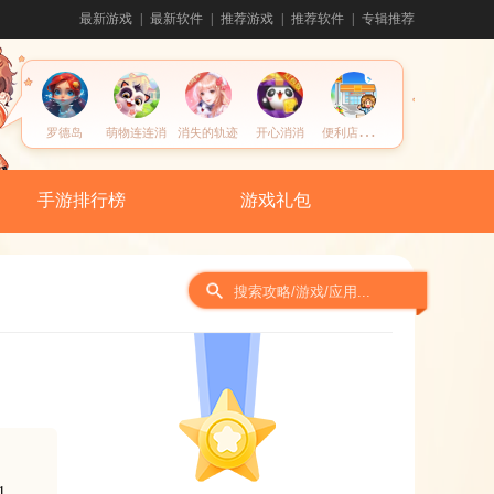
最新游戏
最新软件
推荐游戏
推荐软件
专辑推荐
便
利店开业日记
罗德岛
萌物连连消
消失的轨迹
开心消消
手游排行榜
游戏礼包
间
1