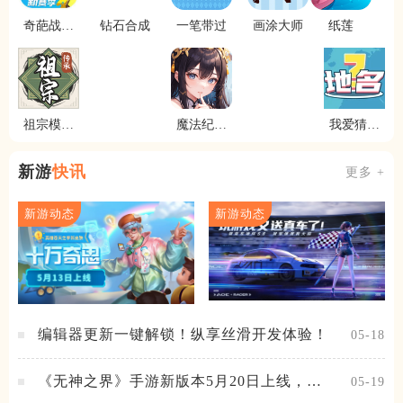
奇葩战斗
钻石合成
一笔带过
画涂大师
纸莲
家
祖宗模拟
魔法纪元
我爱猜地
器传承
游戏软件
名
新游
快讯
更多 +
新游动态
新游动态
编辑器更新一键解锁！纵享丝滑开发体验！
05-18
《无神之界》手游新版本5月20日上线，女
05-19
神降临，守护相伴