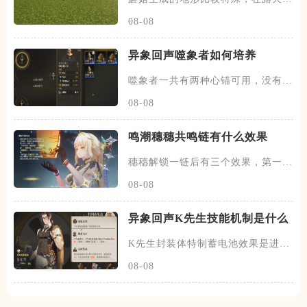
环境下是不能直接种植蘑菇的，
08-08
异象回声​噬象者如何培养
噬象者一共有两种心锚可用，没有太
多选择空间，武器狮王金雕一词
08-08
鸣潮穗穗共鸣链有什么效果
穗穗解锁一链后有三个效果，第一个
效果是质变级的，让烟岚的百分
08-08
异象回声​K先生技能机制是什么
K先生封装体特制蓄电池效果是进入
战斗后自身护甲和抗性降低百分
08-08