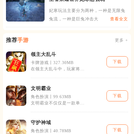
妃寒玩法主要分为两种，一种是无限兔
兔流，一种是巨兔冲击大白流
查看全文
推荐
手游
更多 +
领主大乱斗
下载
卡牌游戏丨327.30MB
在领主大乱斗中，玩家将面
临来自其他玩家的挑战，也
将与AI控制
文明霸业
下载
角色扮演丨99.63MB
文明霸业不仅仅是一款单纯
的策略游戏，它更像是一次
穿越时空的历
守护神域
下载
角色扮演丨40.78MB