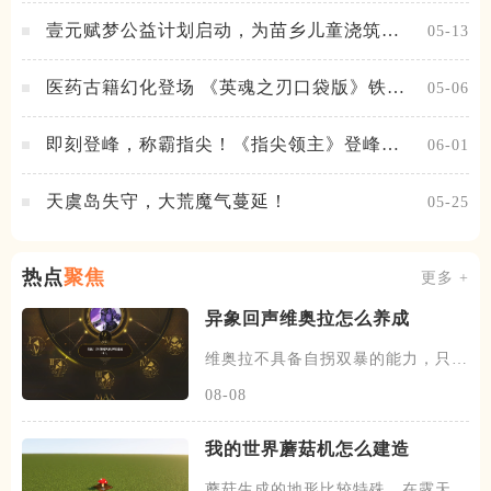
壹元赋梦公益计划启动，为苗乡儿童浇筑梦
05-13
想之路！
医药古籍幻化登场 《英魂之刃口袋版》铁扇
05-06
公主新皮肤抢先看
即刻登峰，称霸指尖！《指尖领主》登峰测
06-01
试火热进行中
天虞岛失守，大荒魔气蔓延！
05-25
热点
聚焦
更多 +
异象回声维奥拉怎么养成
维奥拉不具备自拐双暴的能力，只靠
雕像和钥匙的词条，双暴提升和
08-08
我的世界蘑菇机怎么建造
蘑菇生成的地形比较特殊，在露天的