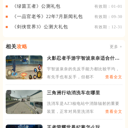
《绿茵王者》公测礼包
有效期：01-01
《一品官老爷》22年7月新闻礼包
有效期：09-30
《剑侠世界3》公测大礼包
有效期：12-31
相关
攻略
更多 +
火影忍者手游宇智波泉奈适合什么
密卷
​宇智波泉奈的先反手能力都比较平均，
有先手也有反手，但都不属
查看全文
三角洲行动消洗车在哪里
洗消车是AZ3核电站中消除辐射的重要
装置，正常对局里洗消车会
查看全文
王者荣耀世界妃寒怎么玩