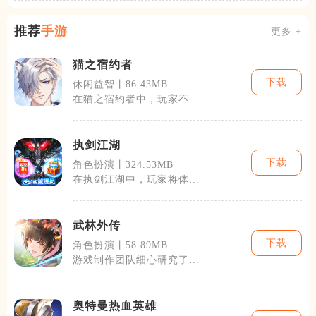
推荐
手游
更多 +
猫之宿约者
下载
休闲益智丨86.43MB
在猫之宿约者中，玩家不仅
可以体验到养猫的日常乐
趣，如喂食、清
执剑江湖
下载
角色扮演丨324.53MB
在执剑江湖中，玩家将体验
到丰富的剧情展开与角色成
长。游戏不仅
武林外传
下载
角色扮演丨58.89MB
游戏制作团队细心研究了原
作的情节，使得游戏的剧情
发展既保持了
奥特曼热血英雄