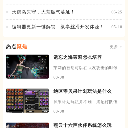
试火热进行中
天虞岛失守，大荒魔气蔓延！
05-25
编辑器更新一键解锁！纵享丝滑开发体验！
05-18
热点
聚焦
更多 +
遗忘之海茉莉怎么培养
茉莉的被动可以在队友攻击的时候，
有概率发动一次协战，场上的暗
08-08
绝区零贝果计划玩法是什么
贝果计划玩法并不难，搭配好队伍和
装备，进图后开始搜各种箱子，
08-08
燕云十六声伙伴系统怎么玩