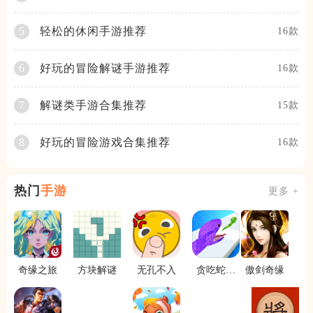
轻松的休闲手游推荐
5
16款
好玩的冒险解谜手游推荐
6
16款
解谜类手游合集推荐
7
15款
好玩的冒险游戏合集推荐
8
16款
热门
手游
更多 +
奇缘之旅
方块解谜
无孔不入
贪吃蛇酷
傲剑奇缘
跑