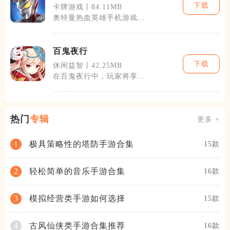
下载
卡牌游戏丨84.11MB
奥特曼热血英雄手机游戏简
介
百鬼夜行
下载
休闲益智丨42.25MB
在百鬼夜行中，玩家将享受
到丰富的游戏内容，包括但
不限于角色收
热门
专辑
更多 +
极具策略性的塔防手游合集
1
15款
轻松简单的音乐手游合集
2
16款
模拟经营类手游如何选择
3
15款
古风仙侠类手游合集推荐
4
16款