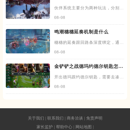
伙伴系统主要分为两种玩法，分别是
闲意值和寻野值，将伙伴召唤出
08-08
鸣潮穗穗延奏机制是什么
穗穗的延奏跟回路条深度绑定，通过
积攒芳菲信来为队友提供不同的
08-08
金铲铲之战德玛约德尔钥匙怎么
玩
开出德玛跟约德尔钥匙，需要去凑约
德尔跟德玛西亚羁绊，阵容在前
08-08
关于我们
|
联系我们
|
商务洽谈
|
免责声明
家长监护
|
帮助中心
|
网站地图
|