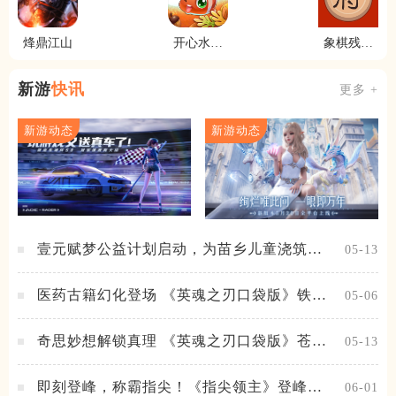
烽鼎江山
开心水族
象棋残局
箱
大师
新游
快讯
更多 +
新游动态
新游动态
壹元赋梦公益计划启动，为苗乡儿童浇筑梦
05-13
想之路！
医药古籍幻化登场 《英魂之刃口袋版》铁扇
05-06
公主新皮肤抢先看
奇思妙想解锁真理 《英魂之刃口袋版》苍天
05-13
之拳新皮肤上线
即刻登峰，称霸指尖！《指尖领主》登峰测
06-01