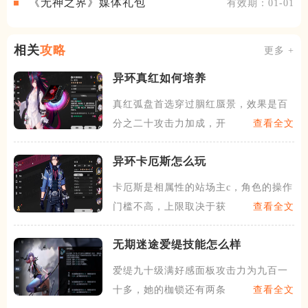
《无神之界》媒体礼包
有效期：01-01
相关
攻略
更多 +
异环真红如何培养
真红弧盘首选穿过胭红蜃景，效果是百
分之二十攻击力加成，开大后
查看全文
异环卡厄斯怎么玩
卡厄斯是相属性的站场主c，角色的操作
门槛不高，上限取决于获取
查看全文
无期迷途​爱缇技能怎么样
爱缇九十级满好感面板攻击力为九百一
十多，她的枷锁还有两条攻击
查看全文