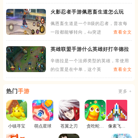
火影忍者手游佩恩畜生道怎么玩
佩恩畜生道是一个B级的忍者，普攻每
一段都能够转向，4a突进带
查看全文
英雄联盟手游什么英雄好打辛德拉
辛德拉是一个法师类型的英雄，常使用
的位置是在中单，这个英雄在
查看全文
热门
手游
更多 +
小镇寻宝
萌点星球
苍翼之刃
贪吃蛇冒
像素飞机
险之旅
大战