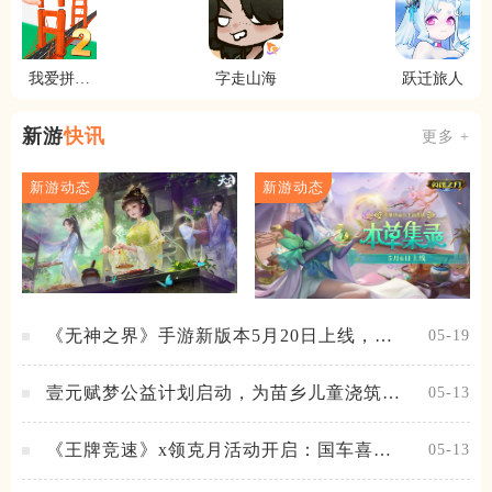
我爱拼模
字走山海
跃迁旅人
型2
新游
快讯
更多 +
新游动态
新游动态
《无神之界》手游新版本5月20日上线，女
05-19
神降临，守护相伴
壹元赋梦公益计划启动，为苗乡儿童浇筑梦
05-13
想之路！
《王牌竞速》x领克月活动开启：国车喜迎
05-13
进阶，福利不停！