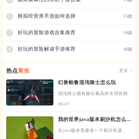
模拟经营类手游如何选择
6
15款
好玩的冒险游戏合集推荐
7
16款
好玩的冒险解谜手游推荐
8
16款
热点
聚焦
更多 +
幻兽帕鲁混沌骑士怎么玩
混沌骑士拥有输出最高的专用技能双
枪一闪，伤害打满的情况下输出
08-07
我的世界java版本刷沙机怎么建
造
在java版本里建造一个刷沙机器，首
先需要先找到末地的传送门