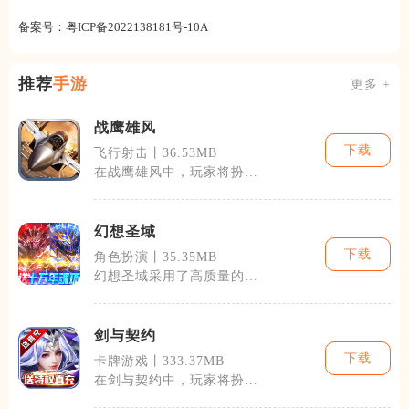
备案号：
粤ICP备2022138181号-10A
推荐
手游
更多 +
战鹰雄风
下载
飞行射击丨36.53MB
在战鹰雄风中，玩家将扮演
一名精英战斗机飞行员，参
与到一场又一
幻想圣域
下载
角色扮演丨35.35MB
幻想圣域采用了高质量的
3D图形引擎，展现了一个
广阔而神秘的魔
剑与契约
下载
卡牌游戏丨333.37MB
在剑与契约中，玩家将扮演
一名勇士，开启一段寻找失