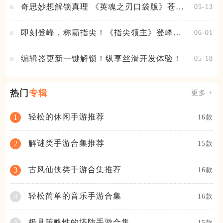
奇思妙想解锁真理 《英魂之刃口袋版》苍天
05-13
之拳新皮肤上线
即刻登峰，称霸指尖！《指尖领主》登峰测
06-01
试火热进行中
编辑器更新一键解锁！纵享丝滑开发体验！
05-18
热门
专辑
更多 +
轻松的休闲手游推荐
1
16款
解谜类手游合集推荐
2
15款
古风仙侠类手游合集推荐
3
16款
轻松简单的音乐手游合集
4
16款
极具策略性的塔防手游合集
5
15款