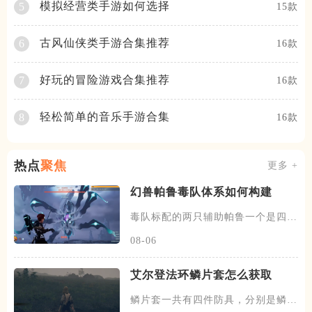
模拟经营类手游如何选择
5
15款
古风仙侠类手游合集推荐
6
16款
好玩的冒险游戏合集推荐
7
16款
轻松简单的音乐手游合集
8
16款
热点
聚焦
更多 +
幻兽帕鲁毒队体系如何构建
毒队标配的两只辅助帕鲁一个是四星
蛊刺妖，可以提供中毒状态百分
08-06
艾尔登法环鳞片套怎么获取
鳞片套一共有四件防具，分别是鳞片