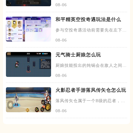
头盔、鳞片铠甲、以及鳞片臂甲
08-06
和平精英空投奇遇玩法是什么
参与空投奇遇活动前需要先在左下角
选择战区，确定完毕后在该活动
08-06
元气骑士厨娘怎么玩
厨娘技能投出的炖锅会在敌人之间反
复弹跳，每次反弹都会生成一份
08-06
火影忍者手游落风传矢仓怎么玩
落风传矢仓属于一个B级的忍者，带
有特殊的尾兽机制，在开局会跟
08-06