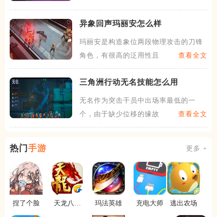
异象回声玛丽安怎么样
玛丽安是构造象位两段物理攻击的刀锋
角色，有很高的泛用性且伤害
查看全文
三角洲行动无名技能怎么用
无名作为突击干员中出场率最低的一
个，由于缺少位移的缘故，在拉
查看全文
热门
手游
更多 +
捏了个脸
天龙八部
玛法英雄
充电大师
逃出农场
手游