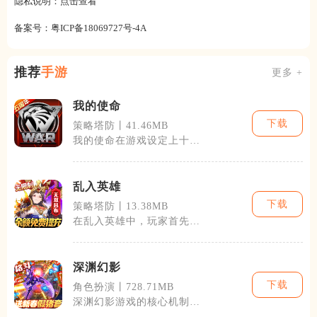
隐私说明：
点击查看
备案号：
粤ICP备18069727号-4A
推荐
手游
更多 +
我的使命
下载
策略塔防丨41.46MB
我的使命在游戏设定上十分
独特。玩家在开始游戏时可
以选择不同的
乱入英雄
下载
策略塔防丨13.38MB
在乱入英雄中，玩家首先会
通过一系列的新手引导来熟
悉游戏的基本
深渊幻影
下载
角色扮演丨728.71MB
深渊幻影游戏的核心机制
revolvesaround探索阴暗、