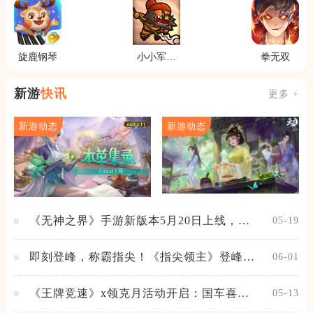
旋鹿钢琴
小小军团
拳无双
合战三国
新游
快讯
更多 +
新游动态
新游动态
《无神之界》手游新版本5月20日上线，女
05-19
神降临，守护相伴
即刻登峰，称霸指尖！《指尖领主》登峰测
06-01
试火热进行中
《王牌竞速》x领克月活动开启：国车喜迎
05-13
进阶，福利不停！