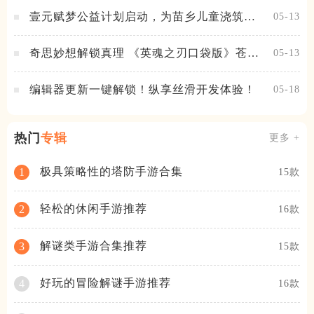
壹元赋梦公益计划启动，为苗乡儿童浇筑梦
05-13
想之路！
奇思妙想解锁真理 《英魂之刃口袋版》苍天
05-13
之拳新皮肤上线
编辑器更新一键解锁！纵享丝滑开发体验！
05-18
热门
专辑
更多 +
极具策略性的塔防手游合集
1
15款
轻松的休闲手游推荐
2
16款
解谜类手游合集推荐
3
15款
好玩的冒险解谜手游推荐
4
16款