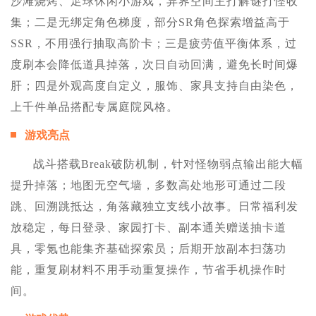
沙滩烧烤、足球休闲小游戏，异界空间主打解谜打怪收
集；二是无绑定角色梯度，部分SR角色探索增益高于
SSR，不用强行抽取高阶卡；三是疲劳值平衡体系，过
度刷本会降低道具掉落，次日自动回满，避免长时间爆
肝；四是外观高度自定义，服饰、家具支持自由染色，
上千件单品搭配专属庭院风格。
游戏亮点
战斗搭载Break破防机制，针对怪物弱点输出能大幅
提升掉落；地图无空气墙，多数高处地形可通过二段
跳、回溯跳抵达，角落藏独立支线小故事。日常福利发
放稳定，每日登录、家园打卡、副本通关赠送抽卡道
具，零氪也能集齐基础探索员；后期开放副本扫荡功
能，重复刷材料不用手动重复操作，节省手机操作时
间。