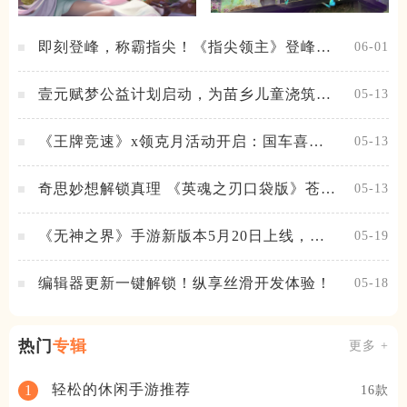
即刻登峰，称霸指尖！《指尖领主》登峰测
06-01
试火热进行中
壹元赋梦公益计划启动，为苗乡儿童浇筑梦
05-13
想之路！
《王牌竞速》x领克月活动开启：国车喜迎
05-13
进阶，福利不停！
奇思妙想解锁真理 《英魂之刃口袋版》苍天
05-13
之拳新皮肤上线
《无神之界》手游新版本5月20日上线，女
05-19
神降临，守护相伴
编辑器更新一键解锁！纵享丝滑开发体验！
05-18
热门
专辑
更多 +
轻松的休闲手游推荐
1
16款