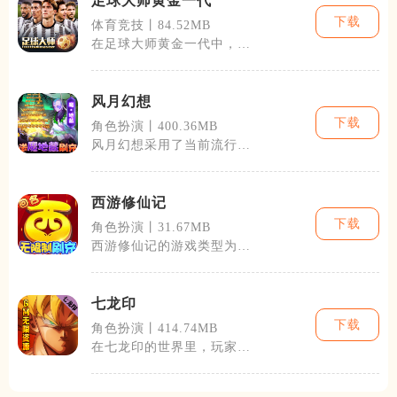
足球大师黄金一代
下载
体育竞技丨84.52MB
在足球大师黄金一代中，玩
家将遇到数百名来自世界各
地的真实球员
风月幻想
下载
角色扮演丨400.36MB
风月幻想采用了当前流行的
即时战略加角色扮演的模
式，让玩家在享
西游修仙记
下载
角色扮演丨31.67MB
西游修仙记的游戏类型为角
色扮演，支持多人在线互
动。游戏中玩家
七龙印
下载
角色扮演丨414.74MB
在七龙印的世界里，玩家不
仅将体验到丰富的剧情故
事，还将遇见形