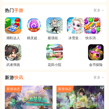
热门
手游
更多 +
潮鞋达人
精灵超进
最强祖师
冰雪皇家
快乐消消
化
宗门模拟
婚礼
消
器
武者弹跳
花田小院
金币探险
新游
快讯
更多 +
新游动态
新游动态