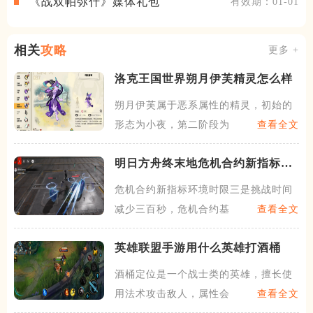
《战双帕弥什》媒体礼包
有效期：01-01
相关
攻略
更多 +
洛克王国世界朔月伊芙精灵怎么样
朔月伊芙属于恶系属性的精灵，初始的
形态为小夜，第二阶段为紫夜
查看全文
明日方舟终末地危机合约新指标如
何应对
危机合约新指标环境时限三是挑战时间
减少三百秒，危机合约基础的
查看全文
英雄联盟手游用什么英雄打酒桶
酒桶定位是一个战士类的英雄，擅长使
用法术攻击敌人，属性会比较
查看全文