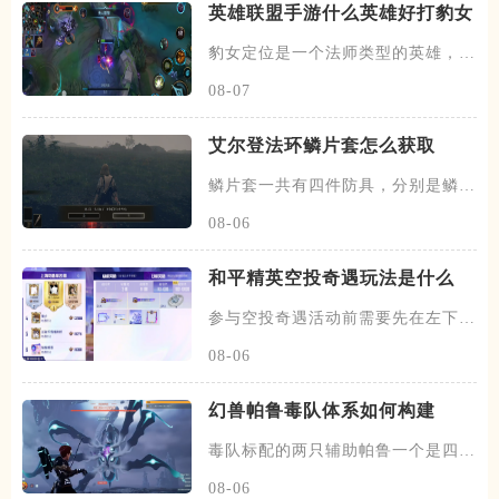
英雄联盟手游什么英雄好打豹女
豹女定位是一个法师类型的英雄，有
特殊的双形态机制，比较适合走
08-07
艾尔登法环鳞片套怎么获取
鳞片套一共有四件防具，分别是鳞片
头盔、鳞片铠甲、以及鳞片臂甲
08-06
和平精英空投奇遇玩法是什么
参与空投奇遇活动前需要先在左下角
选择战区，确定完毕后在该活动
08-06
幻兽帕鲁毒队体系如何构建
毒队标配的两只辅助帕鲁一个是四星
蛊刺妖，可以提供中毒状态百分
08-06