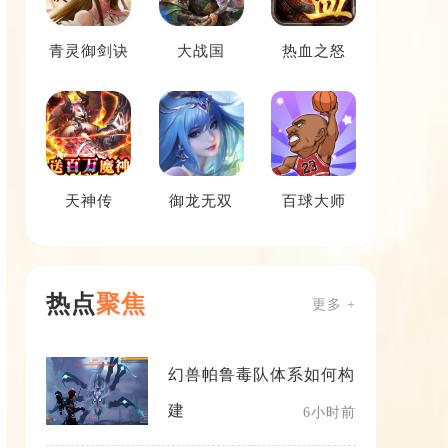
青灵御剑诀
大战国
热血之怒
天神传
御龙无双
百球大师
热点
聚焦
更多 +
幻兽帕鲁毒队体系如何构
建
6小时前