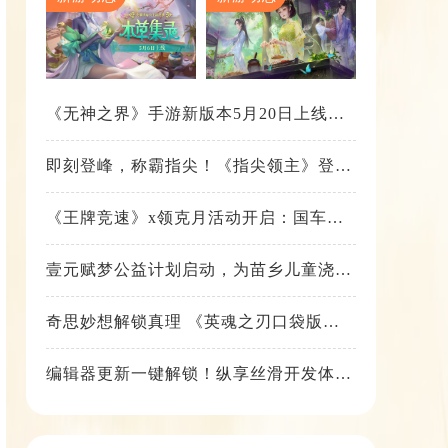
《无神之界》手游新版本5月20日上线，
女神降临，守护相伴
即刻登峰，称霸指尖！《指尖领主》登峰
测试火热进行中
《王牌竞速》x领克月活动开启：国车喜
迎进阶，福利不停！
壹元赋梦公益计划启动，为苗乡儿童浇筑
梦想之路！
奇思妙想解锁真理 《英魂之刃口袋版》
苍天之拳新皮肤上线
编辑器更新一键解锁！纵享丝滑开发体
验！