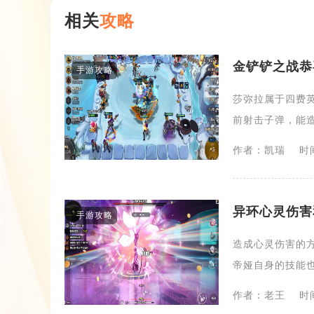
相关
攻略
金铲铲之战恭
手游攻略
莎弥拉属于四费
前射击子弹，能造
作者：凯瑞
时间
异环心灵伤害
手游攻略
造成心灵伤害的
帝娅自身的技能也
作者：老王
时间