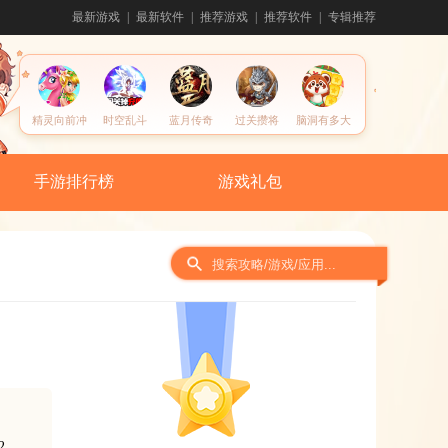
最新游戏
最新软件
推荐游戏
推荐软件
专辑推荐
精灵向前冲
时空乱斗
蓝月传奇
过关攒将
脑洞有多大
手游排行榜
游戏礼包
间
2