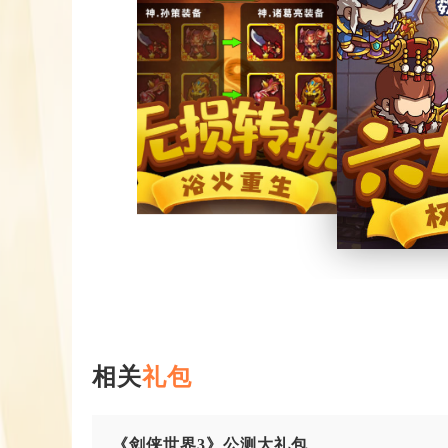
相关
礼包
《剑侠世界3》公测大礼包