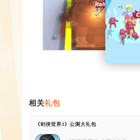
相关
礼包
《剑侠世界3》公测大礼包