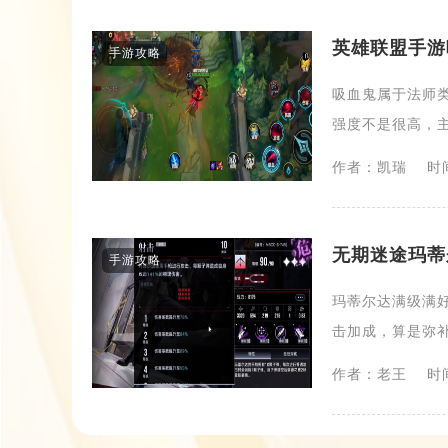
英雄联盟手游
手游攻略
吸血鬼属于法师
强度不是很高，主
作者：凯瑞
时间
无期迷途​玛
手游攻略
玛蒂尔达满级满
击加成，算是弥补
作者：老王
时间