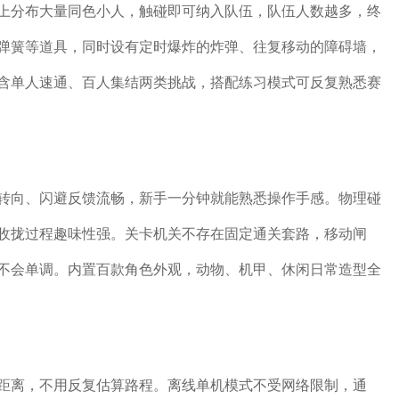
上分布大量同色小人，触碰即可纳入队伍，队伍人数越多，终
弹簧等道具，同时设有定时爆炸的炸弹、往复移动的障碍墙，
含单人速通、百人集结两类挑战，搭配练习模式可反复熟悉赛
转向、闪避反馈流畅，新手一分钟就能熟悉操作手感。物理碰
收拢过程趣味性强。关卡机关不存在固定通关套路，移动闸
不会单调。内置百款角色外观，动物、机甲、休闲日常造型全
距离，不用反复估算路程。离线单机模式不受网络限制，通