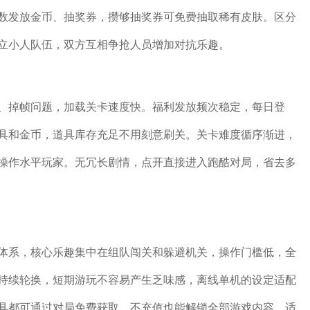
数发放金币、抽奖券，攒够抽奖券可免费抽取稀有皮肤。区分
立小人队伍，双方互相争抢人员增加对抗乐趣。
、掉帧问题，加载关卡速度快。福利发放频次稳定，每日登
具和金币，道具库存充足不用刻意刷关。关卡难度循序渐进，
操作水平玩家。无冗长剧情，点开直接进入跑酷对局，省去多
体系，核心乐趣集中在组队闯关和躲避机关，操作门槛低，全
持续轮换，短期游玩不容易产生乏味感，离线单机的设定适配
具都可通过对局免费获取，不充值也能解锁全部游戏内容，适