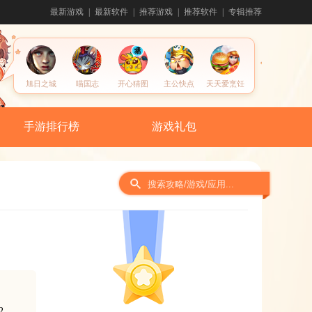
最新游戏
最新软件
推荐游戏
推荐软件
专辑推荐
旭日之城
喵国志
开心猜图
主公快点
天天爱烹饪
手游排行榜
游戏礼包
间
2