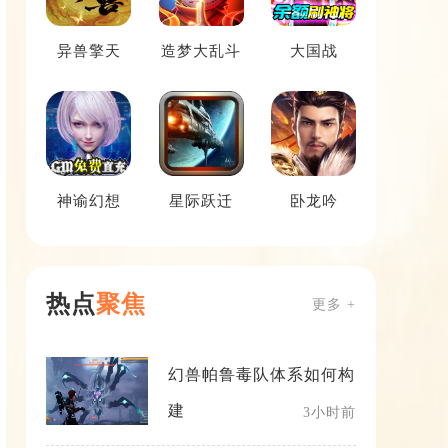
异兽擎天
造梦大乱斗
大国战
神谕幻想
星际跃迁
卧龙吟
热点
聚焦
更多 +
幻兽帕鲁毒队体系如何构
建
3小时前