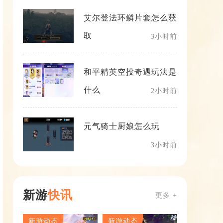
艾尔登法环鳞片套怎么获
取
3小时前
和平精英空投奇遇玩法是
什么
2小时前
元气骑士厨娘怎么玩
3小时前
新游
快讯
更多 +
新游动态
新游动态