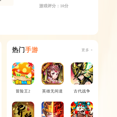
游戏评分：10分
热门
手游
更多 +
冒险王2
英雄无间道
古代战争