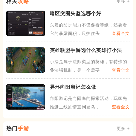
相关
攻略
更多 +
暗区突围头盔选哪个好
头盔的防护能力不仅要看等级，还要看
它的暴露面积，只护住头顶的
查看全文
英雄联盟手游选什么英雄打小法
小法是属于法师类型的英雄，有特殊的
叠法强机制，是一个需要发育
查看全文
异环向阳游记怎么做
向阳游记是向阳岛的探索活动，玩家先
推进主线剧情直到登岛，激活
查看全文
热门
手游
更多 +