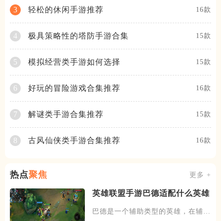
轻松的休闲手游推荐
3
16款
极具策略性的塔防手游合集
4
15款
模拟经营类手游如何选择
5
15款
好玩的冒险游戏合集推荐
6
16款
解谜类手游合集推荐
7
15款
古风仙侠类手游合集推荐
8
16款
热点
聚焦
更多 +
英雄联盟手游巴德适配什么英雄
巴德是一个辅助类型的英雄，在辅助
位置上比较偏向支援，有不错的