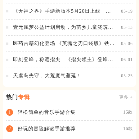
《无神之界》手游新版本5月20日上线，女
05-19
神降临，守护相伴
壹元赋梦公益计划启动，为苗乡儿童浇筑梦
05-13
想之路！
医药古籍幻化登场 《英魂之刃口袋版》铁扇
05-06
公主新皮肤抢先看
即刻登峰，称霸指尖！《指尖领主》登峰测
06-01
试火热进行中
天虞岛失守，大荒魔气蔓延！
05-25
热门
专辑
更多 +
轻松简单的音乐手游合集
1
16款
好玩的冒险解谜手游推荐
2
16款