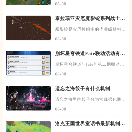
08-08
泰拉瑞亚灾厄魔影锭系列战士武
器有哪些
魔影锭是灾厄模组中的毕业级材料，
需使用圣金源锭加星流棱晶和湮
08-08
崩坏星穹铁道Fate联动活动有哪
些成就
崩坏星穹铁道与fate的第二期联动，
除了剧情和专属活动之外，
08-08
遗忘之海骰子有什么机制
遗忘之海里的骰子分为常规强化骰与
恶鼠骰子两类，常规骰子主要由
08-08
洛克王国世界童话书最新机制是
什么