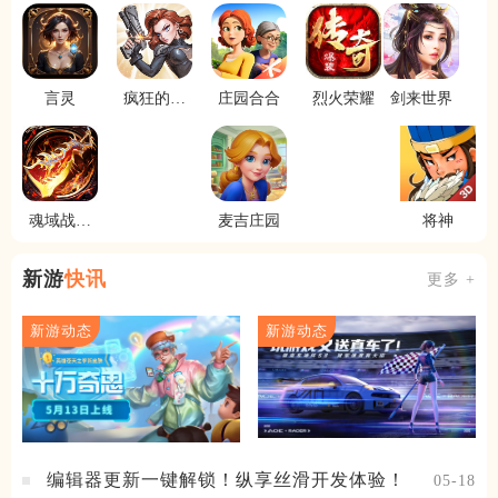
言灵
疯狂的阿
庄园合合
烈火荣耀
剑来世界
尔法
魂域战魔
麦吉庄园
将神
王
新游
快讯
更多 +
新游动态
新游动态
编辑器更新一键解锁！纵享丝滑开发体验！
05-18