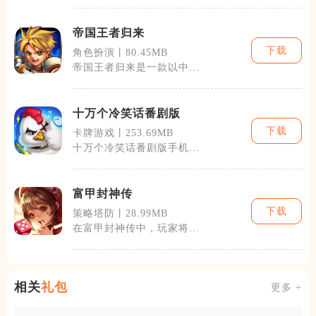
的关卡。游戏
帝国王者归来
下载
角色扮演丨80.45MB
帝国王者归来是一款以中世
纪欧洲历史为背景的策略战
争游戏。在这
十万个冷笑话番剧版
下载
卡牌游戏丨253.69MB
十万个冷笑话番剧版手机游
戏以其独特的艺术风格，丰
富的玩法和剧
富甲封神传
下载
策略塔防丨28.99MB
在富甲封神传中，玩家将会
遇到如哪吒、杨戬等熟悉的
封神英雄。通
相关
礼包
更多 +