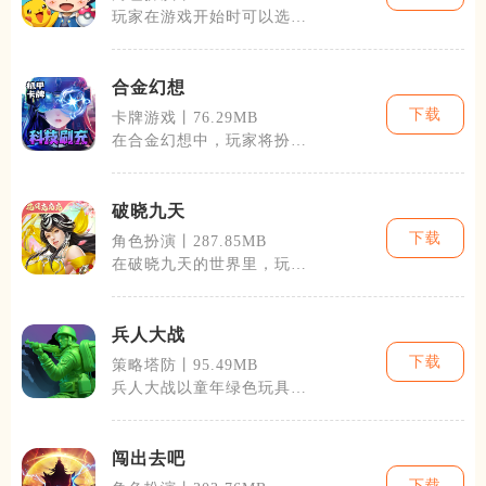
玩家在游戏开始时可以选择
一个初始英雄，随着游戏的
进行，可以解
合金幻想
下载
卡牌游戏丨76.29MB
在合金幻想中，玩家将扮演
一名勇敢的冒险家，通过收
集资源、打造
破晓九天
下载
角色扮演丨287.85MB
在破晓九天的世界里，玩家
可以选择扮演不同的职业，
每个职业都有
兵人大战
下载
策略塔防丨95.49MB
兵人大战以童年绿色玩具小
兵作为主角，玩家化身指挥
官，在卧室、
闯出去吧
下载