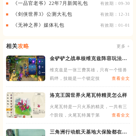
《一品官老爷》22年7月新闻礼包
有效期：09-30
《剑侠世界3》公测大礼包
有效期：12-31
《无神之界》媒体礼包
有效期：01-01
相关
攻略
更多 +
金铲铲之战单核维克兹阵容玩法是
什么
维克兹是一张三费英雄，只有一个怪兽
羁绊，技能是一个锁定技能，
查看全文
洛克王国世界火尾瓦特精灵怎么样
火尾瓦特是一只火系的精灵，一共有三
个阶段，火尾瓦特属于第一阶
查看全文
三角洲行动航天基地大保险都在哪