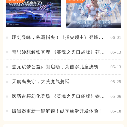
即刻登峰，称霸指尖！《指尖领主》登峰测
06-01
试火热进行中
奇思妙想解锁真理 《英魂之刃口袋版》苍天
05-13
之拳新皮肤上线
壹元赋梦公益计划启动，为苗乡儿童浇筑梦
05-13
想之路！
天虞岛失守，大荒魔气蔓延！
05-25
医药古籍幻化登场 《英魂之刃口袋版》铁扇
05-06
公主新皮肤抢先看
编辑器更新一键解锁！纵享丝滑开发体验！
05-18