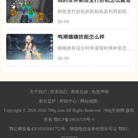
我的世界刷怪笼打折机怎么建造
刷怪笼打折机的机制就是利用刷怪笼
刷出僵尸村民，在僵尸村民附近
08-09
鸣潮穗穗技能怎么样
穗穗拥有浣尘时和濯雨时两种形态，
判别方式能看屏幕下方的能量条
08-09
关于我们
|
联系我们
|
商务洽谈
|
免责声明
家长监护
|
帮助中心
|
网站地图
|
Copyright © 2018-2026 700g.com All Rights Reserved. 700g手游网 版权
所有
鄂ICP备19031578号-9
鄂公网安备42010502001752号
增值电信业务经营许可证 鄂B2-