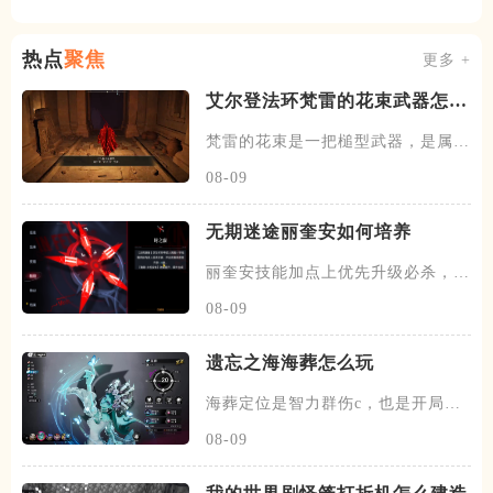
热点
聚焦
更多 +
艾尔登法环梵雷的花束武器怎么
获取
梵雷的花束是一把槌型武器，是属于
梵雷的武器，想要获得这把武器
08-09
无期迷途丽奎安如何培养
丽奎安技能加点上优先升级必杀，其
次升级被动二交错共鸣，然后升
08-09
遗忘之海海葬怎么玩
海葬定位是智力群伤c，也是开局可
选的黑券船员之一，该角色核心
08-09