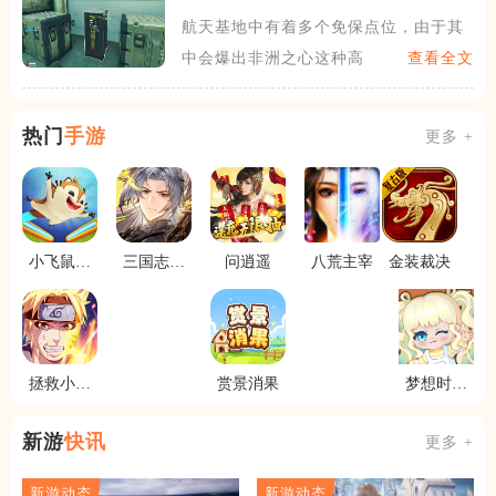
里
航天基地中有着多个免保点位，由于其
中会爆出非洲之心这种高价值
查看全文
热门
手游
更多 +
小飞鼠历
三国志幻
问逍遥
八荒主宰
金装裁决
险记
想大陆
拯救小宇
赏景消果
梦想时光
宙
城
新游
快讯
更多 +
新游动态
新游动态