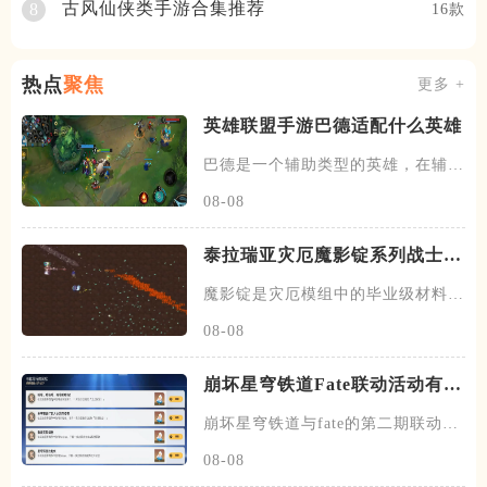
古风仙侠类手游合集推荐
8
16款
热点
聚焦
更多 +
英雄联盟手游巴德适配什么英雄
巴德是一个辅助类型的英雄，在辅助
位置上比较偏向支援，有不错的
08-08
泰拉瑞亚灾厄魔影锭系列战士武
器有哪些
魔影锭是灾厄模组中的毕业级材料，
需使用圣金源锭加星流棱晶和湮
08-08
崩坏星穹铁道Fate联动活动有哪
些成就
崩坏星穹铁道与fate的第二期联动，
除了剧情和专属活动之外，
08-08