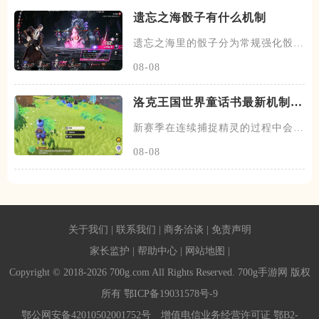
遗忘之海骰子有什么机制
遗忘之海里的骰子分为常规强化骰与
恶鼠骰子两类，常规骰子主要由
08-08
洛克王国世界童话书最新机制是
什么
新赛季在连续捕捉精灵的过程中会遇
到两种奇遇事件，第一种会出现
08-08
关于我们
|
联系我们
|
商务洽谈
|
免责声明
家长监护
|
帮助中心
|
网站地图
|
Copyright © 2018-2026 700g.com All Rights Reserved. 700g手游网 版权
所有
鄂ICP备19031578号-9
鄂公网安备42010502001752号
增值电信业务经营许可证 鄂B2-