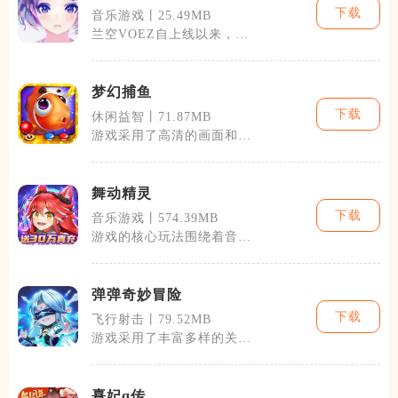
下载
音乐游戏丨25.49MB
兰空VOEZ自上线以来，就
以其丰富的曲库、精美的界
面设计吸引
梦幻捕鱼
下载
休闲益智丨71.87MB
游戏采用了高清的画面和真
实的物理引擎，让玩家能够
体验到像真的
舞动精灵
下载
音乐游戏丨574.39MB
游戏的核心玩法围绕着音乐
与舞蹈展开，玩家需要随着
音乐的节奏，
弹弹奇妙冒险
下载
飞行射击丨79.52MB
游戏采用了丰富多样的关卡
设计，每个关卡都有着独特
的场景、障碍
熹妃q传