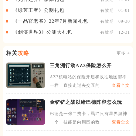
《绿茵王者》公测礼包
有效期：01-01
《一品官老爷》22年7月新闻礼包
有效期：09-30
《剑侠世界3》公测大礼包
有效期：12-31
相关
攻略
更多 +
三角洲行动AZ3保险怎么开
AZ3核电站的保险开启和以往地图都不
一样，直接走过去交互的保
查看全文
金铲铲之战以绪巴德阵容怎么玩
巴德是一张二费卡，羁绊只有星界游神
一个，技能是向周围的敌人释
查看全文