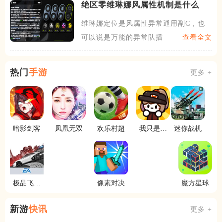
绝区零维琳娜风属性机制是什么
维琳娜定位是风属性异常通用副C，也
可以说是万能的异常队插件，
查看全文
热门
手游
更多 +
暗影剑客
凤凰无双
欢乐村超
我只是水
迷你战机
果
极品飞车
像素对决
魔方星球
最高通缉
新游
快讯
更多 +