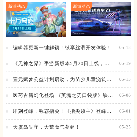
新游动态
新游动态
编辑器更新一键解锁！纵享丝滑开发体验！
05-18
《无神之界》手游新版本5月20日上线，女
05-19
神降临，守护相伴
壹元赋梦公益计划启动，为苗乡儿童浇筑梦
05-13
想之路！
医药古籍幻化登场 《英魂之刃口袋版》铁扇
05-06
公主新皮肤抢先看
即刻登峰，称霸指尖！《指尖领主》登峰测
06-01
试火热进行中
天虞岛失守，大荒魔气蔓延！
05-25