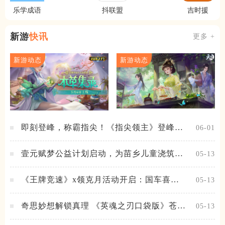
乐学成语
抖联盟
吉时援
新游
快讯
更多 +
新游动态
新游动态
即刻登峰，称霸指尖！《指尖领主》登峰测
06-01
试火热进行中
壹元赋梦公益计划启动，为苗乡儿童浇筑梦
05-13
想之路！
《王牌竞速》x领克月活动开启：国车喜迎
05-13
进阶，福利不停！
奇思妙想解锁真理 《英魂之刃口袋版》苍天
05-13
之拳新皮肤上线