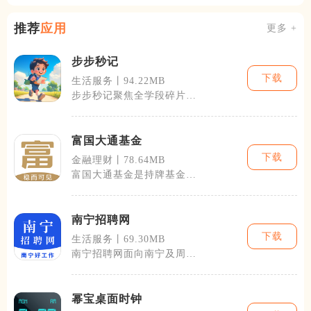
推荐
应用
更多 +
步步秒记
下载
生活服务丨94.22MB
步步秒记聚焦全学段碎片化
知识记忆场景，以间隔重复
记忆逻辑搭建
富国大通基金
下载
金融理财丨78.64MB
富国大通基金是持牌基金销
售机构推出的移动端理财工
具，整合公募
南宁招聘网
下载
生活服务丨69.30MB
南宁招聘网面向南宁及周边
市县，主要服务本地求职者
与各类用工企
幂宝桌面时钟