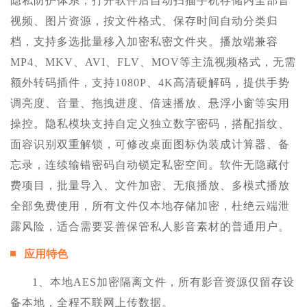
隐私防护体系，打开软件后自动扫描手机存储内全部音
视频、图片资源，按文件格式、保存时间自动分类归
档，支持多选批量移入加密私密文件夹。播放端兼容
MP4、MKV、AVI、FLV、MOV等主流视频格式，无需
额外转码插件，支持1080P、4K高清硬解码，提供手势
调亮度、音量、拖拽进度、倍速播放、悬浮小窗等实用
操控。隐私模块支持自定义独立数字密码，搭配指纹、
面容识别双重解锁，可修改桌面图标伪装成计算器、备
忘录，连续输错密码自动锁定私密空间。软件无隐藏付
费项目，批量导入、文件加密、无痕播放、多模式播放
全部免费使用，所有文件仅本地存储加密，杜绝云端泄
露风险，适合需要妥善保管私人影音素材的普通用户。
应用特色
1、本地AES加密隔离文件，所有影音资源仅留存设
备本地，全程不联网上传数据。