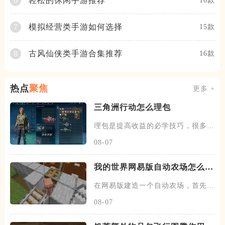
轻松的休闲手游推荐
6
16款
模拟经营类手游如何选择
7
15款
古风仙侠类手游合集推荐
8
16款
热点
聚焦
更多 +
三角洲行动怎么理包
理包是提高收益的必学技巧，很多玩
家在清图后，会发现自己的收益
08-07
我的世界网易版自动农场怎么建
造
在网易版建造一个自动农场，首先找
到一块地形，这块地形最好在村
08-07