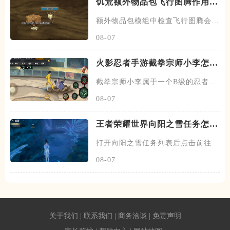
饥荒额外物品包飞行图腾作用是
什么
额外物品包模组中检查飞行图腾会显
示当前位置为伊始之地，伊始之
08-07
火影忍者手游截拳宗师小李怎么
玩
截拳宗师小李属于一个B级的忍者，
他跟其他的忍者不一样的，没有
08-07
王者荣耀世界向阳之雪任务怎么
做
打开向阳之雪任务列表后点击前往探
索，然后传送到任务点旁边的梦
08-07
关于我们
|
联系我们
|
商务洽谈
|
免责声明