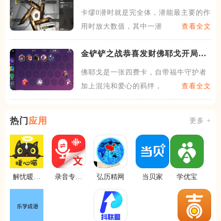
卡缪0潜时就是完全体，潜能最主要的作
用时放大数值，其中一潜可
查看全文
金铲铲之战恭喜发财佛耶戈开局怎
么玩
佛耶戈是一张四费卡，自带福牛守护者
加上混沌和爱心的羁绊，技能
查看全文
热门
应用
更多 +
解忧暖心
录音专家
弘历精网
当贝家
学优宝
喵
转文字