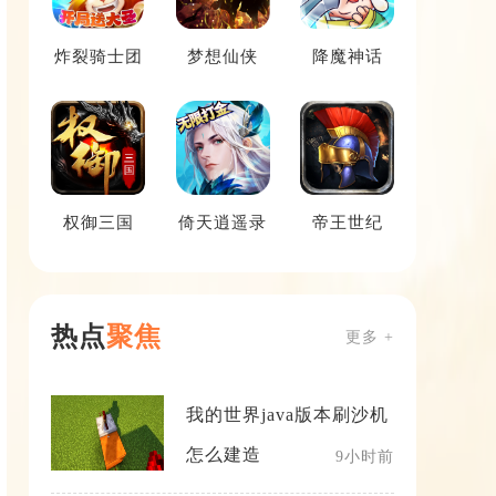
炸裂骑士团
梦想仙侠
降魔神话
权御三国
倚天逍遥录
帝王世纪
热点
聚焦
更多 +
我的世界java版本刷沙机
怎么建造
9小时前