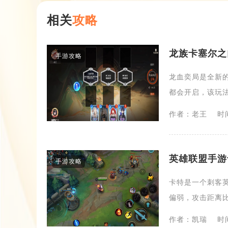
相关
攻略
龙族卡塞尔之
手游攻略
龙血奕局是全新
都会开启，该玩法
作者：老王
时间
英雄联盟手游
手游攻略
卡特是一个刺客
偏弱，攻击距离比
作者：凯瑞
时间