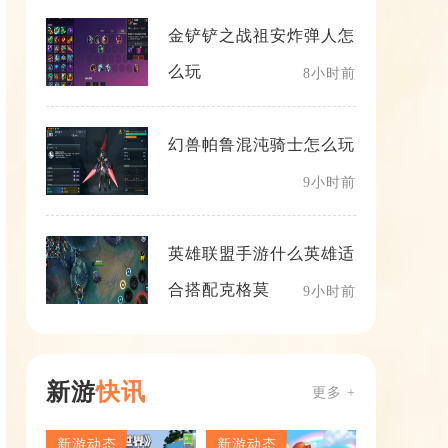
金铲铲之战祖安炸弹人怎
么玩
8小时前
幻兽帕鲁混沌骑士怎么玩
9小时前
英雄联盟手游什么英雄适
合搭配克格莫
9小时前
新游
快讯
更多 +
新游动态
新游动态