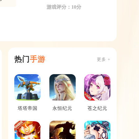
游戏评分：10分
热门
手游
更多 +
塔塔帝国
永恒纪元
苍之纪元