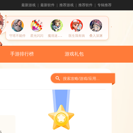
最新游戏
最新软件
推荐游戏
推荐软件
专辑推荐
魔
境迷宫大冒险
守塔不能停
星光闪闪
医生我有病
叠入深渊
手游排行榜
游戏礼包
间
6