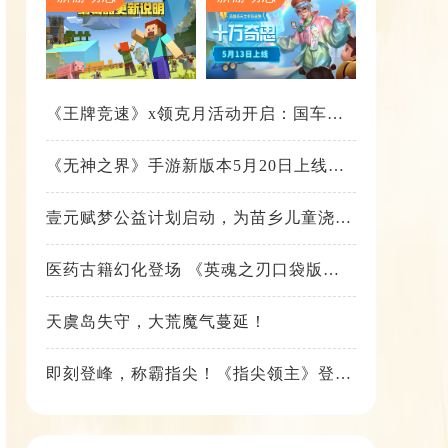
《王牌竞速》x领克月活动开启：国车喜
迎进阶，福利不停！
《无神之界》手游新版本5月20日上线，
女神降临，守护相伴
壹元赋梦公益计划启动，为苗乡儿童浇筑
梦想之路！
医药古籍幻化登场 《英魂之刃口袋版》
铁扇公主新皮肤抢先看
天虞岛失守，大荒魔气蔓延！
即刻登峰，称霸指尖！《指尖领主》登峰
测试火热进行中