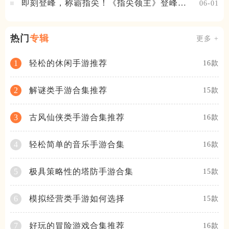
即刻登峰，称霸指尖！《指尖领主》登峰测
06-01
试火热进行中
热门
专辑
更多 +
轻松的休闲手游推荐
1
16款
解谜类手游合集推荐
2
15款
古风仙侠类手游合集推荐
3
16款
轻松简单的音乐手游合集
4
16款
极具策略性的塔防手游合集
5
15款
模拟经营类手游如何选择
6
15款
好玩的冒险游戏合集推荐
7
16款