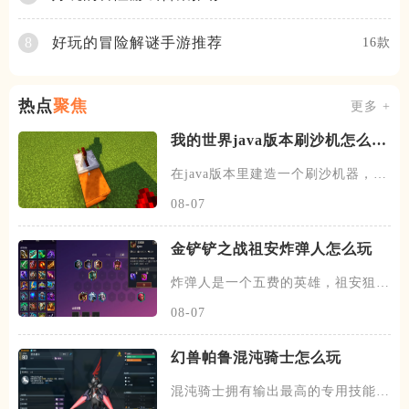
好玩的冒险解谜手游推荐
8
16款
热点
聚焦
更多 +
我的世界java版本刷沙机怎么建
造
在java版本里建造一个刷沙机器，首
先需要先找到末地的传送门
08-07
金铲铲之战祖安炸弹人怎么玩
炸弹人是一个五费的英雄，祖安狙神
以及约德尔人三个羁绊，技能主
08-07
幻兽帕鲁混沌骑士怎么玩
混沌骑士拥有输出最高的专用技能双
枪一闪，伤害打满的情况下输出