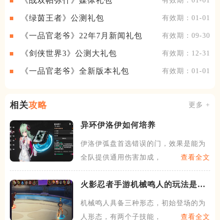
《战双帕弥什》媒体礼包
有效期：01-01
《绿茵王者》公测礼包
有效期：01-01
《一品官老爷》22年7月新闻礼包
有效期：09-30
《剑侠世界3》公测大礼包
有效期：12-31
《一品官老爷》全新版本礼包
有效期：01-01
相关
攻略
更多 +
异环​伊洛伊如何培养
伊洛伊弧盘首选错误的门，效果是能为
全队提供通用伤害加成，资源
查看全文
火影忍者手游机械鸣人的玩法是什
么
机械鸣人具备三种形态，初始登场的为
人形态，有两个子技能，一个
查看全文