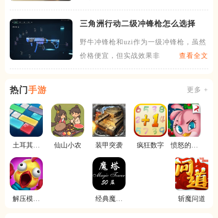
三角洲行动二级冲锋枪怎么选择
野牛冲锋枪和uzi作为一级冲锋枪，虽然
价格便宜，但实战效果非
查看全文
热门
手游
更多 +
土耳其滑
仙山小农
装甲突袭
疯狂数字
愤怒的小
块
鸟思黛拉
解压模拟
经典魔塔
斩魔问道
器
50层