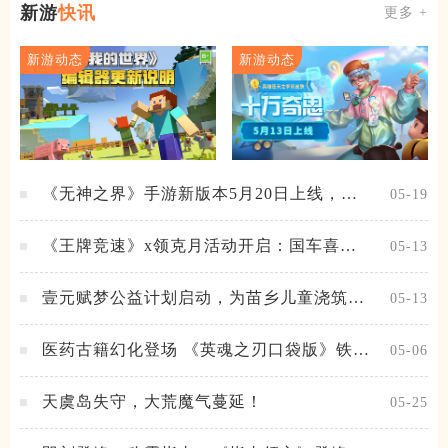
新游
快讯
更多 +
新游动态
新游动态
《无神之界》手游新版本5月20日上线，女
05-19
神降临，守护相伴
《王牌竞速》x领克月活动开启：国车喜迎
05-13
进阶，福利不停！
壹元赋梦公益计划启动，为苗乡儿童浇筑梦
05-13
想之路！
医药古籍幻化登场 《英魂之刃口袋版》铁扇
05-06
公主新皮肤抢先看
天虞岛失守，大荒魔气蔓延！
05-25