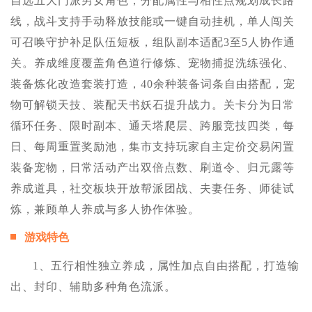
自选五大门派男女角色，分配属性与相性点规划成长路
线，战斗支持手动释放技能或一键自动挂机，单人闯关
可召唤守护补足队伍短板，组队副本适配3至5人协作通
关。养成维度覆盖角色道行修炼、宠物捕捉洗练强化、
装备炼化改造套装打造，40余种装备词条自由搭配，宠
物可解锁天技、装配天书妖石提升战力。关卡分为日常
循环任务、限时副本、通天塔爬层、跨服竞技四类，每
日、每周重置奖励池，集市支持玩家自主定价交易闲置
装备宠物，日常活动产出双倍点数、刷道令、归元露等
养成道具，社交板块开放帮派团战、夫妻任务、师徒试
炼，兼顾单人养成与多人协作体验。
游戏特色
1、五行相性独立养成，属性加点自由搭配，打造输
出、封印、辅助多种角色流派。