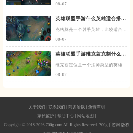
08-07
英雄联盟手游什么英雄适合搭配
克格莫
克格莫是一个射手英雄，比较适合走
下路的位置，在下路线上需要搭
08-07
英雄联盟手游维克兹克制什么英
雄
维克兹定位是一个法师类型的英雄，
常见的位置在中单，在中路线上
08-07
关于我们
|
联系我们
|
商务洽谈
|
免责声明
家长监护
|
帮助中心
|
网站地图
|
Copyright © 2018-2026 700g.com All Rights Reserved. 700g手游网 版权