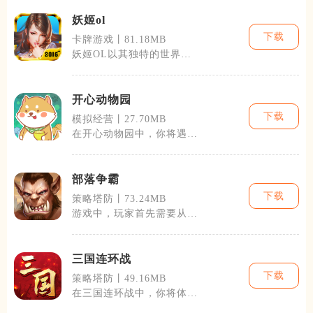
妖姬ol
下载
卡牌游戏丨81.18MB
妖姬OL以其独特的世界观
和富有创意的角色设计吸引
了众多玩家的
开心动物园
下载
模拟经营丨27.70MB
在开心动物园中，你将遇到
从普通的猫狗，到稀有的熊
猫、长颈鹿乃
部落争霸
下载
策略塔防丨73.24MB
游戏中，玩家首先需要从基
地建设做起，通过采集资源
（如金币和药
三国连环战
下载
策略塔防丨49.16MB
在三国连环战中，你将体验
到收集和培养历史上的英雄