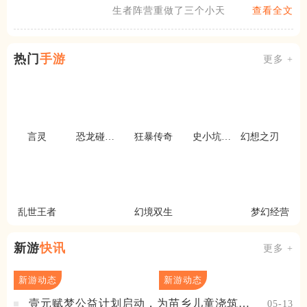
生者阵营重做了三个小天赋并
查看全文
热门
手游
更多 +
言灵
恐龙碰碰
狂暴传奇
史小坑的
幻想之刃
车
爆笑生活1
乱世王者
幻境双生
梦幻经营
新游
快讯
更多 +
新游动态
新游动态
壹元赋梦公益计划启动，为苗乡儿童浇筑梦
05-13