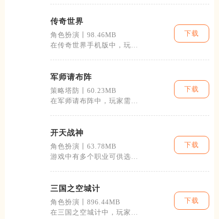
家将在这里遇
传奇世界
下载
角色扮演丨98.46MB
在传奇世界手机版中，玩家
可以选择不同的职业，每个
职业都有其独
军师请布阵
下载
策略塔防丨60.23MB
在军师请布阵中，玩家需要
灵活运用兵种特性、地形优
势和天气变化
开天战神
下载
角色扮演丨63.78MB
游戏中有多个职业可供选
择，每个职业都有其独特的
技能和作战风格
三国之空城计
下载
角色扮演丨896.44MB
在三国之空城计中，玩家初