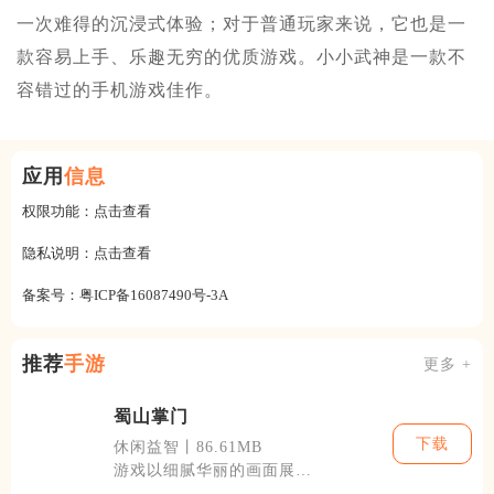
一次难得的沉浸式体验；对于普通玩家来说，它也是一
款容易上手、乐趣无穷的优质游戏。小小武神是一款不
容错过的手机游戏佳作。
应用
信息
权限功能：
点击查看
隐私说明：
点击查看
备案号：
粤ICP备16087490号-3A
推荐
手游
更多 +
蜀山掌门
下载
休闲益智丨86.61MB
游戏以细腻华丽的画面展现
了蜀山世界的广袤无垠，玩