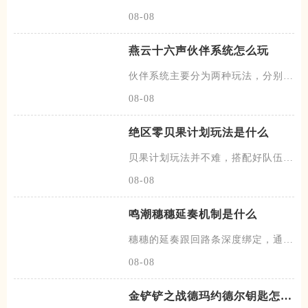
有概率发动一次协战，场上的暗
08-08
燕云十六声伙伴系统怎么玩
伙伴系统主要分为两种玩法，分别是
闲意值和寻野值，将伙伴召唤出
08-08
绝区零贝果计划玩法是什么
贝果计划玩法并不难，搭配好队伍和
装备，进图后开始搜各种箱子，
08-08
鸣潮穗穗延奏机制是什么
穗穗的延奏跟回路条深度绑定，通过
积攒芳菲信来为队友提供不同的
08-08
金铲铲之战德玛约德尔钥匙怎么