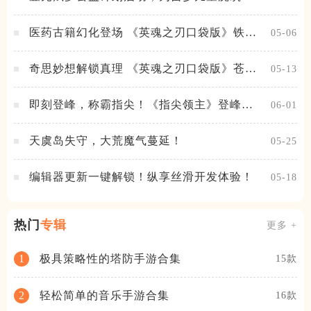
想之路！
医药古籍幻化登场 《英魂之刃口袋版》铁扇
05-06
公主新皮肤抢先看
奇思妙想解锁真理 《英魂之刃口袋版》苍天
05-13
之拳新皮肤上线
即刻登峰，称霸指尖！《指尖领主》登峰测
06-01
试火热进行中
天虞岛失守，大荒魔气蔓延！
05-25
编辑器更新一键解锁！纵享丝滑开发体验！
05-18
热门
专辑
更多 +
极具策略性的塔防手游合集
1
15款
轻松简单的音乐手游合集
2
16款