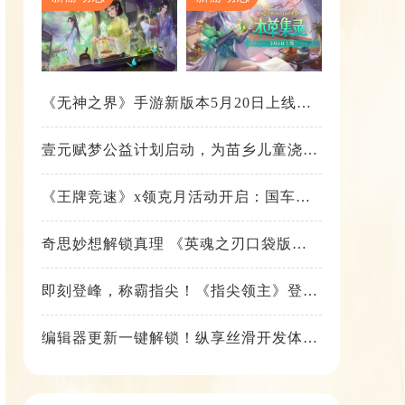
《无神之界》手游新版本5月20日上线，
女神降临，守护相伴
壹元赋梦公益计划启动，为苗乡儿童浇筑
梦想之路！
《王牌竞速》x领克月活动开启：国车喜
迎进阶，福利不停！
奇思妙想解锁真理 《英魂之刃口袋版》
苍天之拳新皮肤上线
即刻登峰，称霸指尖！《指尖领主》登峰
测试火热进行中
编辑器更新一键解锁！纵享丝滑开发体
验！