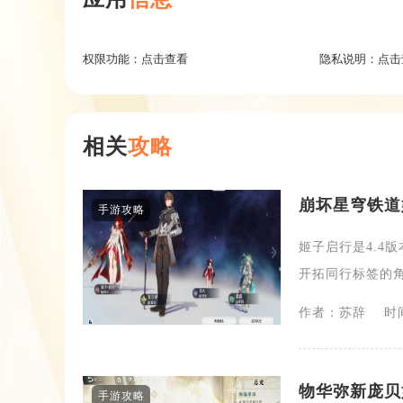
权限功能：
点击查看
隐私说明：
点击
相关
攻略
崩坏星穹铁道
手游攻略
姬子启行是4.4
开拓同行标签的角
作者：苏辞
时间
物华弥新庞贝
手游攻略