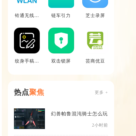
铃通无线网
链车引力
芝士录屏
管
纹身手稿大
双击锁屏
芸商优豆
全
热点
聚焦
更多 +
幻兽帕鲁混沌骑士怎么玩
2小时前