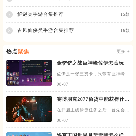
解谜类手游合集推荐
7
15款
古风仙侠类手游合集推荐
8
16款
热点
聚焦
更多 +
金铲铲之战巨神峰佐伊怎么玩
佐伊是一张三费卡，只带有巨神峰一
个羁绊，以佐伊为核心搭建阵容
08-07
赛博朋克2077偷货中能获得什么
武器
在开启主线偷货任务之后，首先会去
找到杰克，跟杰克对话之后，会
08-07
洛克王国世界月牙雪熊怎么样