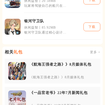
下载
休闲益智丨20.58MB
玩家将驾驶自己的船只在广
阔的海洋中航行，探索多种
不同的海域和
银河守卫队
下载
休闲益智丨85.92MB
银河守卫队通过精心设计的
关卡和任务，结合动感的战
斗场面，为玩
相关
礼包
更多 +
《航海王强者之路》》8月媒体礼包
《航海王强者之路》》8月媒体礼包
《一品官老爷》22年7月新闻礼包