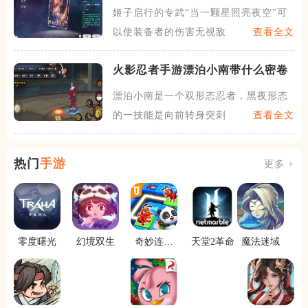
下位替代
姬子启行的专武“当一颗星照亮夜空”可
以使装备者的伤害无视敌人
查看全文
火影忍者手游漂泊小南带什么密卷
漂泊小南是一个双形态忍者，黑夜形态
的一技能是向前转身突刺，这
查看全文
热门
手游
更多 +
零度曙光
幻境双生
奇妙连线
天堂2革命
魔法迷域
达人