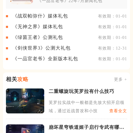
《一品官老爷》22年7月新闻礼包
《战双帕弥什》媒体礼包
有效期：01-01
《无神之界》媒体礼包
有效期：01-01
《绿茵王者》公测礼包
有效期：01-01
《剑侠世界3》公测大礼包
有效期：12-31
《一品官老爷》全新版本礼包
有效期：01-01
相关
攻略
更多 +
二重螺旋玩芙罗拉有什么技巧
芙罗拉实战中一般都是先放大招开启领
域，通过近战普攻和小技能获
查看全文
崩坏星穹铁道姬子启行专武有哪些