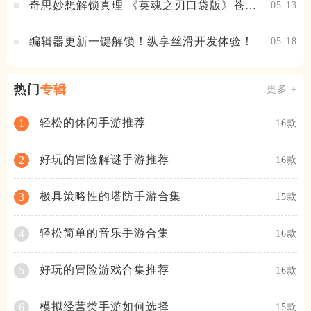
奇思妙想解锁真理 《英魂之刃口袋版》苍天
05-13
之拳新皮肤上线
编辑器更新一键解锁！纵享丝滑开发体验！
05-18
热门
专辑
更多 +
轻松的休闲手游推荐
1
16款
好玩的冒险解谜手游推荐
2
16款
极具策略性的塔防手游合集
3
15款
轻松简单的音乐手游合集
4
16款
好玩的冒险游戏合集推荐
5
16款
模拟经营类手游如何选择
6
15款