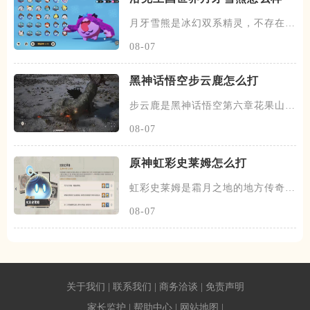
月牙雪熊是冰幻双系精灵，不存在进
化，拥有极强的生存能力，它也
08-07
黑神话悟空步云鹿怎么打
步云鹿是黑神话悟空第六章花果山见
鹿林区域的头目，击败后掉落大
08-07
原神虹彩史莱姆怎么打
虹彩史莱姆是霜月之地的地方传奇之
一，在世界等级9时，它的血量
08-07
关于我们
|
联系我们
|
商务洽谈
|
免责声明
家长监护
|
帮助中心
|
网站地图
|