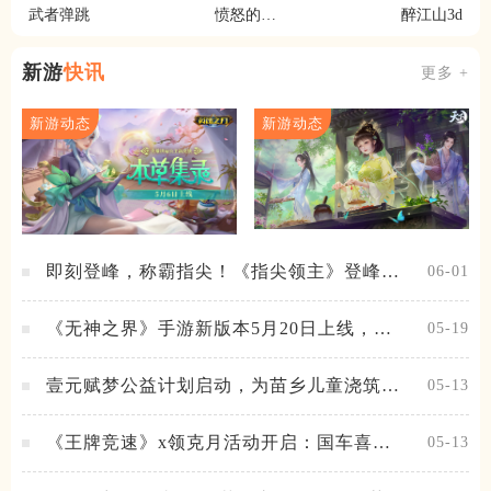
武者弹跳
愤怒的小
醉江山3d
鸟思黛拉
新游
快讯
更多 +
新游动态
新游动态
即刻登峰，称霸指尖！《指尖领主》登峰测
06-01
试火热进行中
《无神之界》手游新版本5月20日上线，女
05-19
神降临，守护相伴
壹元赋梦公益计划启动，为苗乡儿童浇筑梦
05-13
想之路！
《王牌竞速》x领克月活动开启：国车喜迎
05-13
进阶，福利不停！