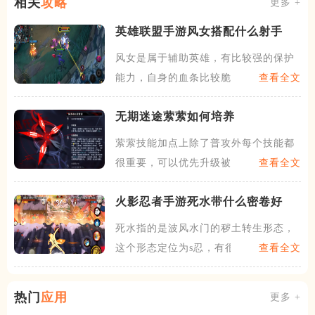
相关
攻略
更多 +
英雄联盟手游风女搭配什么射手
风女是属于辅助英雄，有比较强的保护
能力，自身的血条比较脆，玩
查看全文
无期迷途萦萦如何培养
萦萦技能加点上除了普攻外每个技能都
很重要，可以优先升级被动花
查看全文
火影忍者手游死水带什么密卷好
死水指的是波风水门的秽土转生形态，
这个形态定位为s忍，有很强
查看全文
热门
应用
更多 +