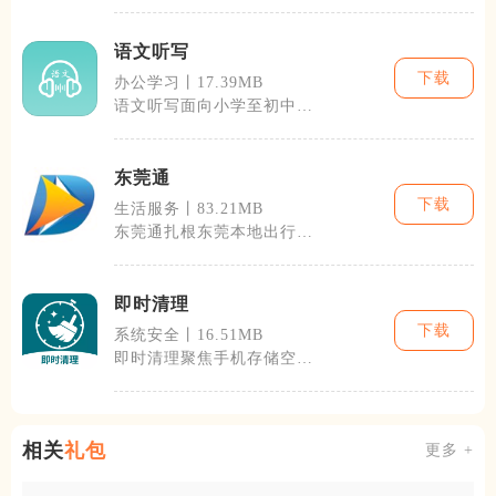
理，日常办公、
语文听写
下载
办公学习丨17.39MB
语文听写面向小学至初中学
生，聚焦课后生字、词语、
古诗文听写练
东莞通
下载
生活服务丨83.21MB
东莞通扎根东莞本地出行需
求，整合公交地铁乘车、实
体交通卡管理
即时清理
下载
系统安全丨16.51MB
即时清理聚焦手机存储空间
管理与系统轻量化优化，面
向各类手机用
相关
礼包
更多 +