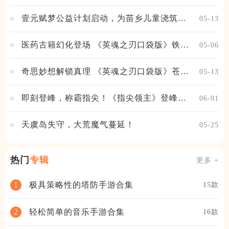
神降临，守护相伴
壹元赋梦公益计划启动，为苗乡儿童浇筑梦
05-13
想之路！
医药古籍幻化登场 《英魂之刃口袋版》铁扇
05-06
公主新皮肤抢先看
奇思妙想解锁真理 《英魂之刃口袋版》苍天
05-13
之拳新皮肤上线
即刻登峰，称霸指尖！《指尖领主》登峰测
06-01
试火热进行中
天虞岛失守，大荒魔气蔓延！
05-25
热门
专辑
更多 +
极具策略性的塔防手游合集
1
15款
轻松简单的音乐手游合集
2
16款