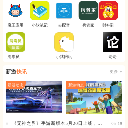
魔王应用
小软笔记
去配音
兵管家
财神到
消毒员题
小猪陪玩
论论
库
新游
快讯
更多 +
新游动态
新游动态
《无神之界》手游新版本5月20日上线，女
05-19