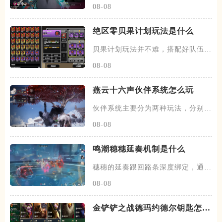
08-08
绝区零贝果计划玩法是什么
贝果计划玩法并不难，搭配好队伍和
装备，进图后开始搜各种箱子，
08-08
燕云十六声伙伴系统怎么玩
伙伴系统主要分为两种玩法，分别是
闲意值和寻野值，将伙伴召唤出
08-08
鸣潮穗穗延奏机制是什么
穗穗的延奏跟回路条深度绑定，通过
积攒芳菲信来为队友提供不同的
08-08
金铲铲之战德玛约德尔钥匙怎么
玩