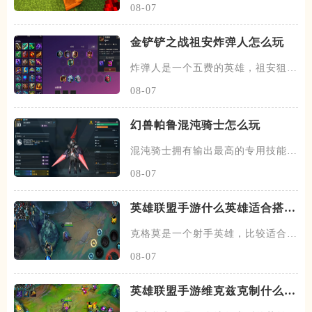
08-07
金铲铲之战祖安炸弹人怎么玩
炸弹人是一个五费的英雄，祖安狙神
以及约德尔人三个羁绊，技能主
08-07
幻兽帕鲁混沌骑士怎么玩
混沌骑士拥有输出最高的专用技能双
枪一闪，伤害打满的情况下输出
08-07
英雄联盟手游什么英雄适合搭配
克格莫
克格莫是一个射手英雄，比较适合走
下路的位置，在下路线上需要搭
08-07
英雄联盟手游维克兹克制什么英
雄