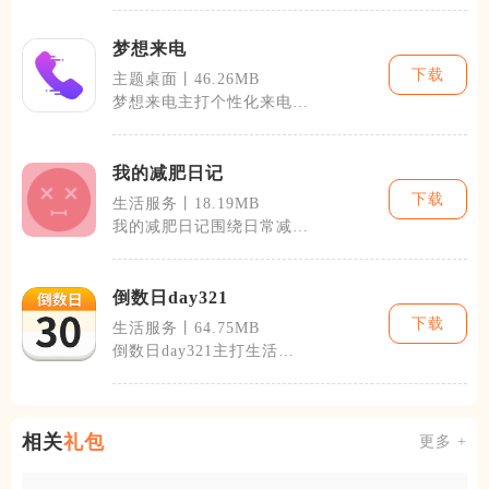
开会、课堂听
梦想来电
下载
主题桌面丨46.26MB
梦想来电主打个性化来电美
化与虚拟模拟来电双核心功
能，覆盖日常
我的减肥日记
下载
生活服务丨18.19MB
我的减肥日记围绕日常减重
记录搭建完整数据管理体
系，把体重、三
倒数日day321
下载
生活服务丨64.75MB
倒数日day321主打生活各
类重要日期记录与计时提
醒，适配学
相关
礼包
更多 +