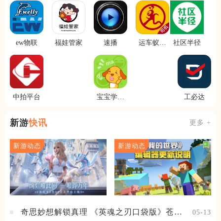
ew物联
福娃管家
速播
运车蚁司
社区半径
机端
中拍平台
宝宝学说
工必达
话
新游
快讯
更多 +
新游动态
新游动态
奇思妙想解锁真理 《英魂之刃口袋版》苍天
05-13