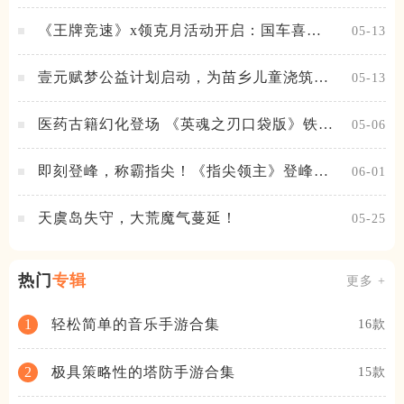
之拳新皮肤上线
《王牌竞速》x领克月活动开启：国车喜迎
05-13
进阶，福利不停！
壹元赋梦公益计划启动，为苗乡儿童浇筑梦
05-13
想之路！
医药古籍幻化登场 《英魂之刃口袋版》铁扇
05-06
公主新皮肤抢先看
即刻登峰，称霸指尖！《指尖领主》登峰测
06-01
试火热进行中
天虞岛失守，大荒魔气蔓延！
05-25
热门
专辑
更多 +
轻松简单的音乐手游合集
1
16款
极具策略性的塔防手游合集
2
15款