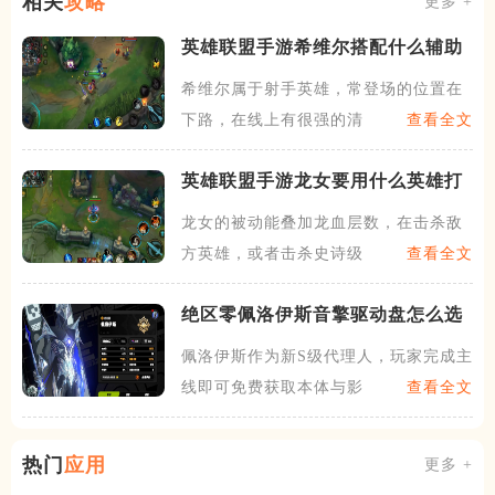
相关
攻略
更多 +
英雄联盟手游希维尔搭配什么辅助
希维尔属于射手英雄，常登场的位置在
下路，在线上有很强的清线能
查看全文
英雄联盟手游龙女要用什么英雄打
龙女的被动能叠加龙血层数，在击杀敌
方英雄，或者击杀史诗级别的
查看全文
绝区零佩洛伊斯音擎驱动盘怎么选
佩洛伊斯作为新S级代理人，玩家完成主
线即可免费获取本体与影画
查看全文
热门
应用
更多 +