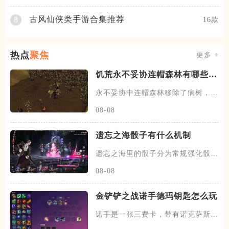
古风仙侠类手游合集推荐
8
16款
热点
聚焦
更多 +
饥荒永不妥协连帽森林有哪些改
动
永不妥协中连帽森林移除了病树，蛀
虫机制以及金鱼草，现在击杀果
08-08
遗忘之海骰子有什么机制
遗忘之海里的骰子分为常规强化骰与
恶鼠骰子两类，常规骰子主要由
08-08
金铲铲之战诺手德玛钥匙怎么玩
诺手是一张三费卡，带有诺克萨斯以
及护卫两种羁绊，技能只用后会