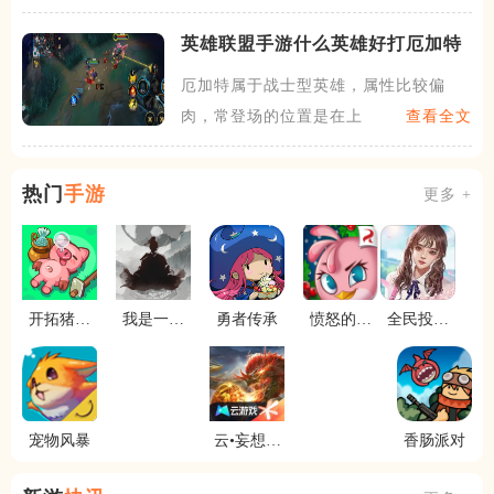
英雄联盟手游什么英雄好打厄加特
厄加特属于战士型英雄，属性比较偏
肉，常登场的位置是在上路。厄
查看全文
热门
手游
更多 +
开拓猪之
我是一个
勇者传承
愤怒的小
全民投资
岛
修真者啊
鸟思黛拉
人
宠物风暴
云•妄想山
香肠派对
海