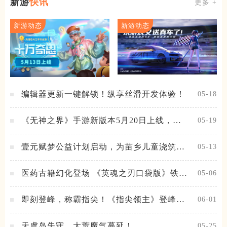
新游
快讯
更多 +
新游动态
新游动态
编辑器更新一键解锁！纵享丝滑开发体验！
05-18
《无神之界》手游新版本5月20日上线，女
05-19
神降临，守护相伴
壹元赋梦公益计划启动，为苗乡儿童浇筑梦
05-13
想之路！
医药古籍幻化登场 《英魂之刃口袋版》铁扇
05-06
公主新皮肤抢先看
即刻登峰，称霸指尖！《指尖领主》登峰测
06-01
试火热进行中
天虞岛失守，大荒魔气蔓延！
05-25