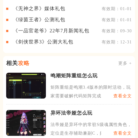
《无神之界》媒体礼包
有效期：01-01
《绿茵王者》公测礼包
有效期：01-01
《一品官老爷》22年7月新闻礼包
有效期：09-30
《剑侠世界3》公测大礼包
有效期：12-31
相关
攻略
更多 +
鸣潮矩阵重组怎么玩
矩阵重组是鸣潮3.4版本的限时活动，玩
家需要破解代码矩阵完成
查看全文
异环法帝娅怎么玩
法帝娅是异环中的常驻S级魂属性角色，
定位是生存辅助兼副C，她
查看全文