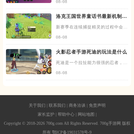
08-08
洛克王国世界童话书最新机制是
什么
新赛季在连续捕捉精灵的过程中会遇
到两种奇遇事件，第一种会出现
08-08
火影忍者手游死迪的玩法是什么
死迪是一个拉扯能力很强的忍者，技
能组带有很强的压场能力，攻击
08-08
关于我们
|
联系我们
|
商务洽谈
|
免责声明
家长监护
|
帮助中心
|
网站地图
|
Copyright © 2018-2026 700g.com All Rights Reserved. 700g手游网 版权
所有
鄂ICP备19031578号-9