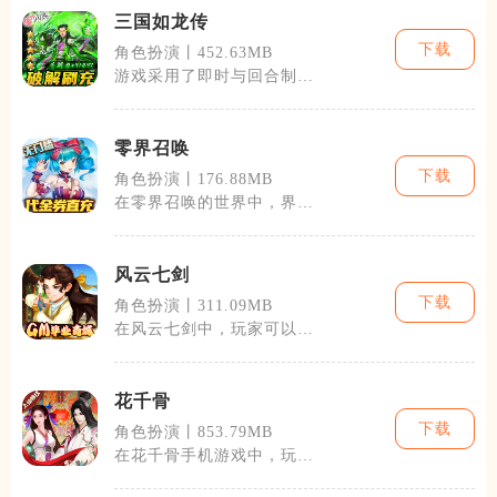
三国如龙传
下载
角色扮演丨452.63MB
游戏采用了即时与回合制相
结合的战斗模式，玩家可以
在战斗中根据
零界召唤
下载
角色扮演丨176.88MB
在零界召唤的世界中，界灵
是拥有强大力量的生物，它
们来自不同的
风云七剑
下载
角色扮演丨311.09MB
在风云七剑中，玩家可以自
由选择角色，进行个性化的
外观设计，打
花千骨
下载
角色扮演丨853.79MB
在花千骨手机游戏中，玩家
将扮演剧中人物，通过不同
的任务和战斗