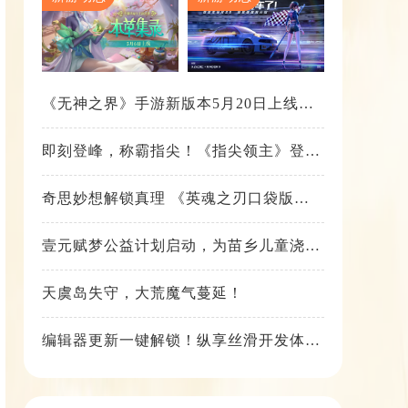
《无神之界》手游新版本5月20日上线，
女神降临，守护相伴
即刻登峰，称霸指尖！《指尖领主》登峰
测试火热进行中
奇思妙想解锁真理 《英魂之刃口袋版》
苍天之拳新皮肤上线
壹元赋梦公益计划启动，为苗乡儿童浇筑
梦想之路！
天虞岛失守，大荒魔气蔓延！
编辑器更新一键解锁！纵享丝滑开发体
验！