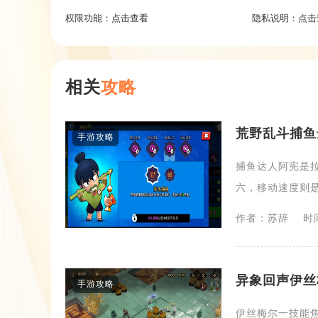
权限功能：
点击查看
隐私说明：
点击
相关
攻略
荒野乱斗捕鱼
手游攻略
捕鱼达人阿宪是
六，移动速度则是
作者：苏辞
时间
异象回声​伊
手游攻略
伊丝梅尔一技能