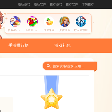
最新游戏
最新软件
推荐游戏
推荐软件
专辑推荐
多
多星球美食
儿
童画画水果涂色
保卫果园
麦吉庄园
散人冰雪服
手游排行榜
游戏礼包
间
8