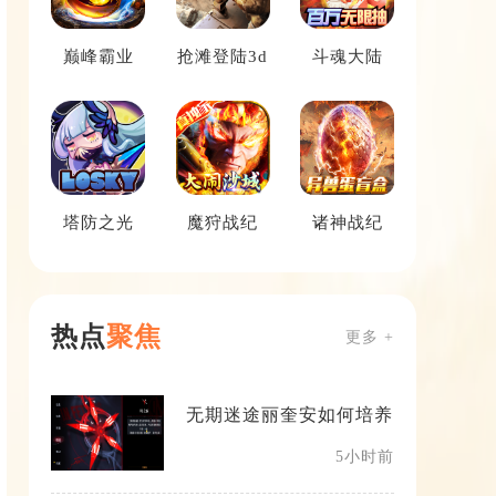
巅峰霸业
抢滩登陆3d
斗魂大陆
塔防之光
魔狩战纪
诸神战纪
热点
聚焦
更多 +
无期迷途丽奎安如何培养
5小时前