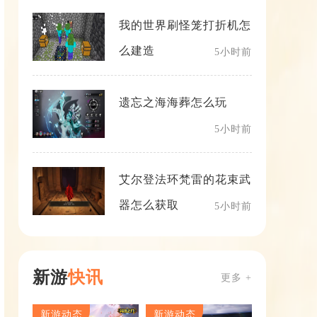
我的世界刷怪笼打折机怎
么建造
5小时前
遗忘之海海葬怎么玩
5小时前
艾尔登法环梵雷的花束武
器怎么获取
5小时前
新游
快讯
更多 +
新游动态
新游动态