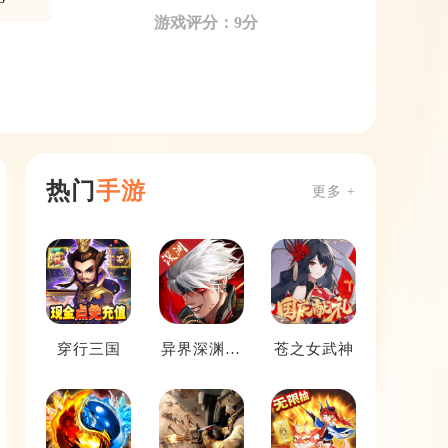
游戏评分：9分
热门
手游
更多 +
穿行三国
异界深渊：
苍之女武神
觉醒