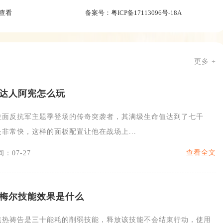
查看
备案号：
粤ICP备17113096号-18A
更多 +
达人阿宪怎么玩
拉面反抗军主题季登场的传奇突袭者，其满级生命值达到了七千
非常快，这样的面板配置让他在战场上...
查看全文
：07-27
丝梅尔技能效果是什么
焦热祷告是三十能耗的削弱技能，释放该技能不会结束行动，使用