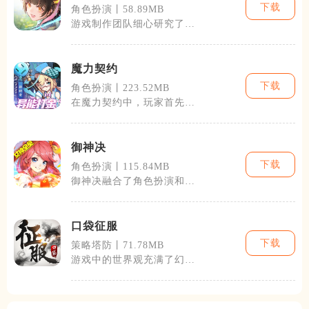
下载
角色扮演丨58.89MB
游戏制作团队细心研究了原
作的情节，使得游戏的剧情
发展既保持了
魔力契约
下载
角色扮演丨223.52MB
在魔力契约中，玩家首先需
要选择一个种族作为自己的
起点，不同的
御神决
下载
角色扮演丨115.84MB
御神决融合了角色扮演和策
略对战的元素，提供了一个
浸润在东方神
口袋征服
下载
策略塔防丨71.78MB
游戏中的世界观充满了幻想
色彩，玩家不仅能体验到充
满策略的对战