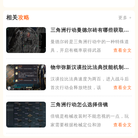
相关
攻略
更多 +
三角洲行动曼德尔砖有哪些获取方
法
曼德尔砖是三角洲行动中的一种特殊道
具，开启有概率获得武器的典
查看全文
物华弥新汉谟拉比法典技能机制是
什么
汉谟拉比法典速度为两百，进入战斗后
首次行动会释放绝技，该技能
查看全文
三角洲行动怎么选择倍镜
倍镜是枪械改装时不能忽视的一点，玩
家需要根据枪械定位和游玩的
查看全文