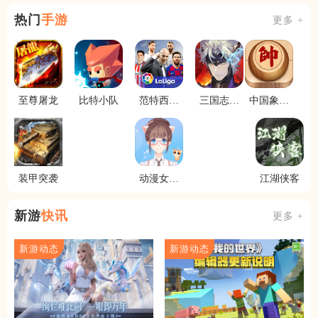
热门
手游
更多 +
至尊屠龙
比特小队
范特西胜
三国志幻
中国象棋
利11人
想大陆2枭
对弈
之歌
装甲突袭
动漫女孩
江湖侠客
换装
新游
快讯
更多 +
新游动态
新游动态