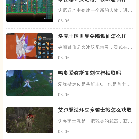
灾厄遗产中创建一个新的人物，进入
世界会获得灾厄的新手礼包，打
08-06
洛克王国世界尖嘴狐仙怎么样
尖嘴狐仙是火冰双系精灵，灵狐在三
十级时进化为九尾狐，五十级时
08-06
鸣潮爱弥斯复刻值得抽取吗
爱弥斯定位是共解主C，也是首个双
模态的主C，分为效应体系的聚
08-06
艾尔登法环失乡骑士戟怎么获取
失乡骑士戟是一把戟类的武器，获取
这把武器首先需要去找到艾德格
08-06