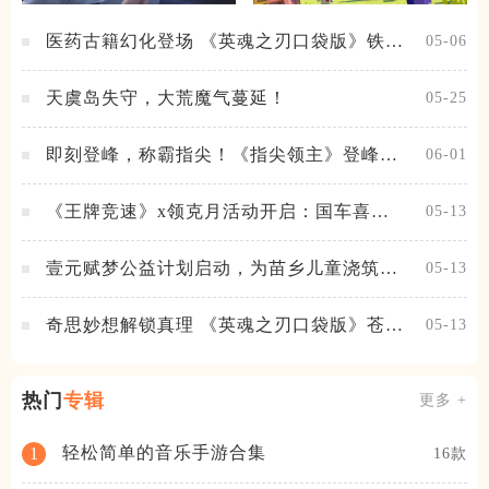
医药古籍幻化登场 《英魂之刃口袋版》铁扇
05-06
公主新皮肤抢先看
天虞岛失守，大荒魔气蔓延！
05-25
即刻登峰，称霸指尖！《指尖领主》登峰测
06-01
试火热进行中
《王牌竞速》x领克月活动开启：国车喜迎
05-13
进阶，福利不停！
壹元赋梦公益计划启动，为苗乡儿童浇筑梦
05-13
想之路！
奇思妙想解锁真理 《英魂之刃口袋版》苍天
05-13
之拳新皮肤上线
热门
专辑
更多 +
轻松简单的音乐手游合集
1
16款