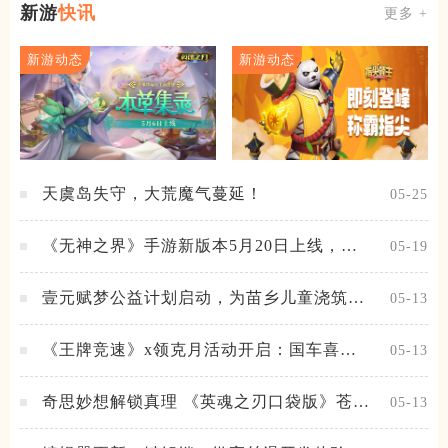
新游
快讯
更多 +
新游动态
新游动态
天虞岛失守，大荒魔气蔓延！
05-25
《无神之界》手游新版本5月20日上线，女
05-19
神降临，守护相伴
壹元赋梦公益计划启动，为苗乡儿童浇筑梦
05-13
想之路！
《王牌竞速》x领克月活动开启：国车喜迎
05-13
进阶，福利不停！
奇思妙想解锁真理 《英魂之刃口袋版》苍天
05-13
之拳新皮肤上线