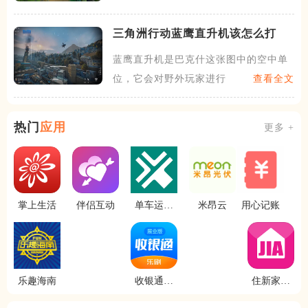
三角洲行动蓝鹰直升机该怎么打
蓝鹰直升机是巴克什这张图中的空中单
位，它会对野外玩家进行持续
查看全文
热门
应用
更多 +
掌上生活
伴侣互动
单车运维
米昂云
用心记账
管理
乐趣海南
收银通展
住新家找
业版
房展示端