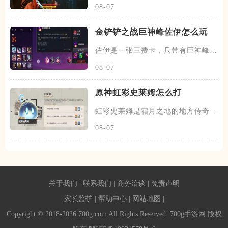
08-07
金铲铲之战巨神峰佐伊怎么玩
佐伊是一张三费卡，只带有巨神峰一
个羁绊，以佐伊为核心搭建阵容
08-07
原神虹彩史莱姆怎么打
虹彩史莱姆是霜月之地的地方传奇之
一，在世界等级9时，它的血量
08-07
关于我们
|
联系我们
|
商务洽谈
|
免责声明
家长监护
|
帮助中心
|
网站地图
|
Copyright © 2018-2026 700g.com All Rights Reserved. 700g手游网 版权