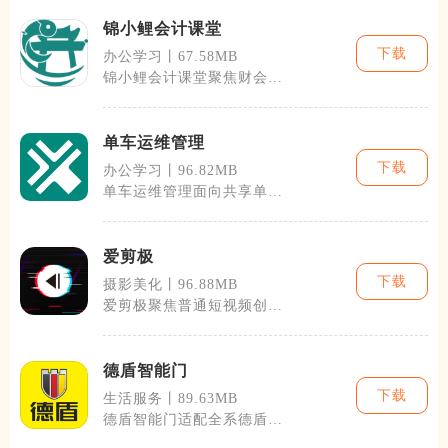
锦小鲤会计课堂
下载
办公学习丨67.58MB
锦小鲤会计课堂聚焦财会考
证与实操学习需求，搭建一
体化移动端学
单车运维管理
下载
办公学习丨96.82MB
单车运维管理面向共享单
车、电单车线下运维人员与
运营管理人员打
爱剪极
下载
摄影美化丨96.88MB
爱剪极聚焦普通短视频创作
者与日常记录人群，把视频
剪辑的完整流
德盾智能门
下载
生活服务丨89.63MB
德盾智能门适配全系德盾智
能装甲门与配套智能锁，依