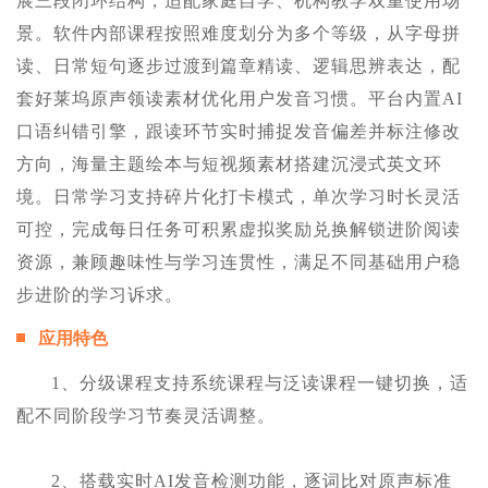
展三段闭环结构，适配家庭自学、机构教学双重使用场
景。软件内部课程按照难度划分为多个等级，从字母拼
读、日常短句逐步过渡到篇章精读、逻辑思辨表达，配
套好莱坞原声领读素材优化用户发音习惯。平台内置AI
口语纠错引擎，跟读环节实时捕捉发音偏差并标注修改
方向，海量主题绘本与短视频素材搭建沉浸式英文环
境。日常学习支持碎片化打卡模式，单次学习时长灵活
可控，完成每日任务可积累虚拟奖励兑换解锁进阶阅读
资源，兼顾趣味性与学习连贯性，满足不同基础用户稳
步进阶的学习诉求。
应用特色
1、分级课程支持系统课程与泛读课程一键切换，适
配不同阶段学习节奏灵活调整。
2、搭载实时AI发音检测功能，逐词比对原声标准