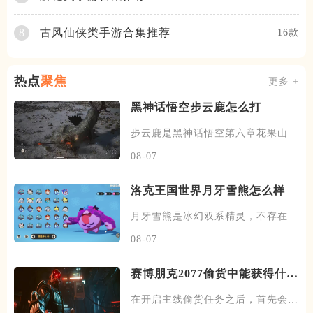
古风仙侠类手游合集推荐
8
16款
热点
聚焦
更多 +
黑神话悟空步云鹿怎么打
步云鹿是黑神话悟空第六章花果山见
鹿林区域的头目，击败后掉落大
08-07
洛克王国世界月牙雪熊怎么样
月牙雪熊是冰幻双系精灵，不存在进
化，拥有极强的生存能力，它也
08-07
赛博朋克2077偷货中能获得什么
武器
在开启主线偷货任务之后，首先会去
找到杰克，跟杰克对话之后，会