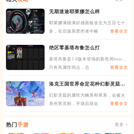
无期迷途耶莱娜怎么样
耶莱娜满级满好感面板攻击为五百七十
多，在启迪系禁闭者中略低，
查看全文
绝区零基塔布鲁怎么打
基塔布鲁是3.0版本登场的新危局boss，
只有风属性弱点，总
查看全文
洛克王国世界命定花种幻影灵菇怎
么打
幻影灵菇的属性为幽系和草系，会被火
系伤害克制，开场后就会释放
查看全文
热门
手游
更多 +