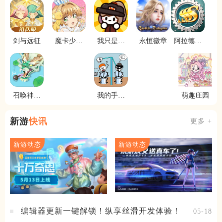
剑与远征
魔卡少女
我只是水
永恒徽章
阿拉德大
樱回忆钥
果
陆
匙
召唤神龙
我的手特
萌趣庄园
万宁版
长
新游
快讯
更多 +
新游动态
新游动态
编辑器更新一键解锁！纵享丝滑开发体验！
05-18