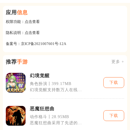
应用
信息
权限功能：
点击查看
隐私说明：
点击查看
备案号：
京ICP备2021007601号-12A
推荐
手游
更多 +
幻境觉醒
下载
角色扮演丨399.17MB
幻境觉醒支持数万人在线同
时进行游戏，玩家可以在这
个开放的世界
恶魔狂想曲
下载
动作格斗丨28.95MB
恶魔狂想曲采用了先进的
3D图形技术，创造了一个