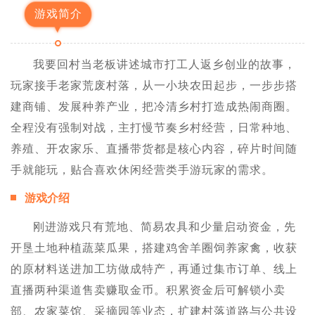
游戏简介
我要回村当老板讲述城市打工人返乡创业的故事，
玩家接手老家荒废村落，从一小块农田起步，一步步搭
建商铺、发展种养产业，把冷清乡村打造成热闹商圈。
全程没有强制对战，主打慢节奏乡村经营，日常种地、
养殖、开农家乐、直播带货都是核心内容，碎片时间随
手就能玩，贴合喜欢休闲经营类手游玩家的需求。
游戏介绍
刚进游戏只有荒地、简易农具和少量启动资金，先
开垦土地种植蔬菜瓜果，搭建鸡舍羊圈饲养家禽，收获
的原材料送进加工坊做成特产，再通过集市订单、线上
直播两种渠道售卖赚取金币。积累资金后可解锁小卖
部、农家菜馆、采摘园等业态，扩建村落道路与公共设