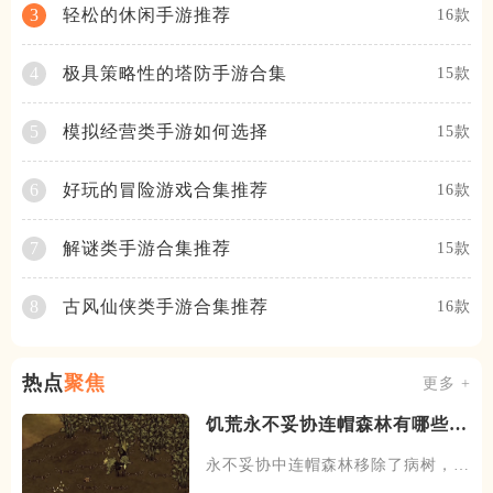
轻松的休闲手游推荐
3
16款
极具策略性的塔防手游合集
4
15款
模拟经营类手游如何选择
5
15款
好玩的冒险游戏合集推荐
6
16款
解谜类手游合集推荐
7
15款
古风仙侠类手游合集推荐
8
16款
热点
聚焦
更多 +
饥荒永不妥协连帽森林有哪些改
动
永不妥协中连帽森林移除了病树，蛀
虫机制以及金鱼草，现在击杀果