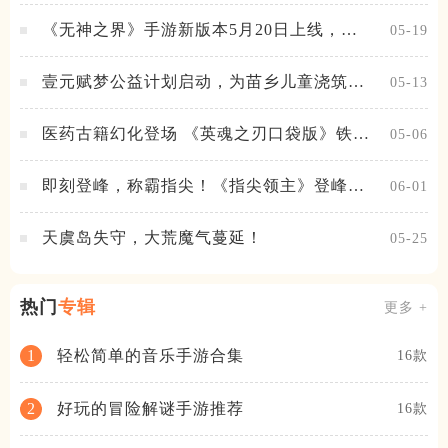
《无神之界》手游新版本5月20日上线，女
05-19
神降临，守护相伴
壹元赋梦公益计划启动，为苗乡儿童浇筑梦
05-13
想之路！
医药古籍幻化登场 《英魂之刃口袋版》铁扇
05-06
公主新皮肤抢先看
即刻登峰，称霸指尖！《指尖领主》登峰测
06-01
试火热进行中
天虞岛失守，大荒魔气蔓延！
05-25
热门
专辑
更多 +
轻松简单的音乐手游合集
1
16款
好玩的冒险解谜手游推荐
2
16款