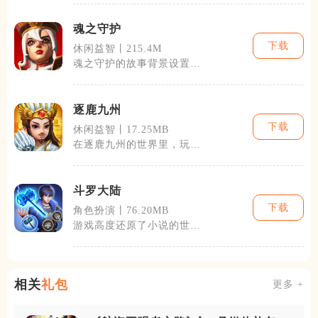
既宏伟又细腻的
魂之守护
下载
休闲益智丨215.4M
魂之守护的故事背景设置在
一个充满魔法与剑气的世
界，这里充斥着
逐鹿九州
下载
休闲益智丨17.25MB
在逐鹿九州的世界里，玩家
可以选择不同的历史人物作
为自己的身份
斗罗大陆
下载
角色扮演丨76.20MB
游戏高度还原了小说的世界
观和剧情，玩家可以体验到
小说中的每一
相关
礼包
更多 +