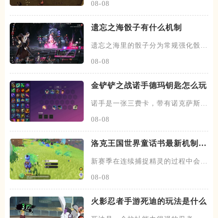
08-08
遗忘之海骰子有什么机制
遗忘之海里的骰子分为常规强化骰与
恶鼠骰子两类，常规骰子主要由
08-08
金铲铲之战诺手德玛钥匙怎么玩
诺手是一张三费卡，带有诺克萨斯以
及护卫两种羁绊，技能只用后会
08-08
洛克王国世界童话书最新机制是
什么
新赛季在连续捕捉精灵的过程中会遇
到两种奇遇事件，第一种会出现
08-08
火影忍者手游死迪的玩法是什么