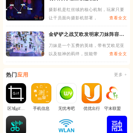
摄影机是红丝绒的核心机制，玩家只要
让干员面向摄影机部署，并保
查看全文
金铲铲之战艾欧发明家刀妹阵容怎
么玩
刀妹是一个五费的英雄，带有艾欧尼亚
以及狙神的羁绊，技能带有被
查看全文
热门
应用
更多 +
区域gif录
手机信息
无忧考吧
优优出行
守未联盟
制