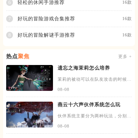
轻松的休闲手游推荐
6
16款
好玩的冒险游戏合集推荐
7
16款
好玩的冒险解谜手游推荐
8
16款
热点
聚焦
更多 +
遗忘之海茉莉怎么培养
茉莉的被动可以在队友攻击的时候，
有概率发动一次协战，场上的暗
08-08
燕云十六声伙伴系统怎么玩
伙伴系统主要分为两种玩法，分别是
闲意值和寻野值，将伙伴召唤出
08-08