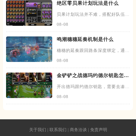
绝区零贝果计划玩法是什么
贝果计划玩法并不难，搭配好队伍和
装备，进图后开始搜各种箱子，
08-08
鸣潮穗穗延奏机制是什么
穗穗的延奏跟回路条深度绑定，通过
积攒芳菲信来为队友提供不同的
08-08
金铲铲之战德玛约德尔钥匙怎么
玩
开出德玛跟约德尔钥匙，需要去凑约
德尔跟德玛西亚羁绊，阵容在前
08-08
关于我们
|
联系我们
|
商务洽谈
|
免责声明