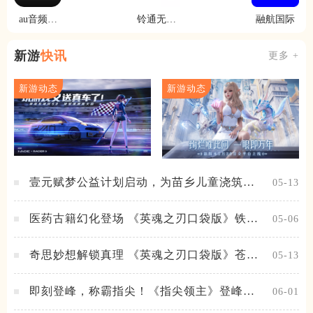
au音频剪
铃通无线
融航国际
辑
网管
新游
快讯
更多 +
新游动态
新游动态
壹元赋梦公益计划启动，为苗乡儿童浇筑梦
05-13
想之路！
医药古籍幻化登场 《英魂之刃口袋版》铁扇
05-06
公主新皮肤抢先看
奇思妙想解锁真理 《英魂之刃口袋版》苍天
05-13
之拳新皮肤上线
即刻登峰，称霸指尖！《指尖领主》登峰测
06-01
试火热进行中