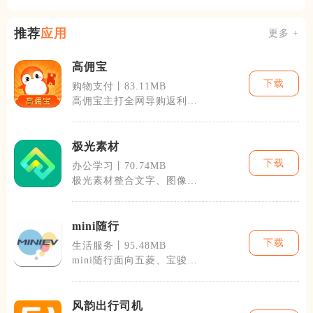
推荐
应用
更多 +
高佣宝
下载
购物支付丨83.11MB
高佣宝主打全网导购返利服
务，整合主流电商与本地生
活平台优惠资
极光素材
下载
办公学习丨70.74MB
极光素材整合文字、图像、
短视频多类型创作资源，覆
盖职场办公、
mini随行
下载
生活服务丨95.48MB
mini随行面向五菱、宝骏车
主打造，是一套融合车联网
与智能家
风韵出行司机