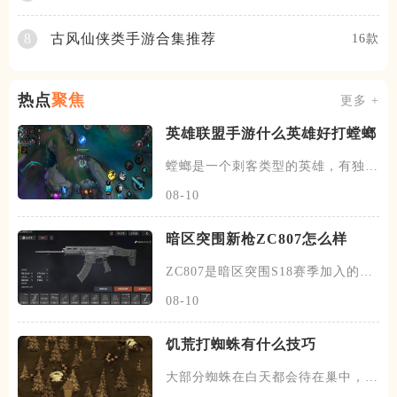
古风仙侠类手游合集推荐
8
16款
热点
聚焦
更多 +
英雄联盟手游什么英雄好打螳螂
螳螂是一个刺客类型的英雄，有独特
的进化技能的能力，每升一级大
08-10
暗区突围新枪ZC807怎么样
ZC807是暗区突围S18赛季加入的新
突击步枪，属于S级武器
08-10
饥荒打蜘蛛有什么技巧
大部分蜘蛛在白天都会待在巢中，在
黄昏和夜晚时会出来游荡，除了