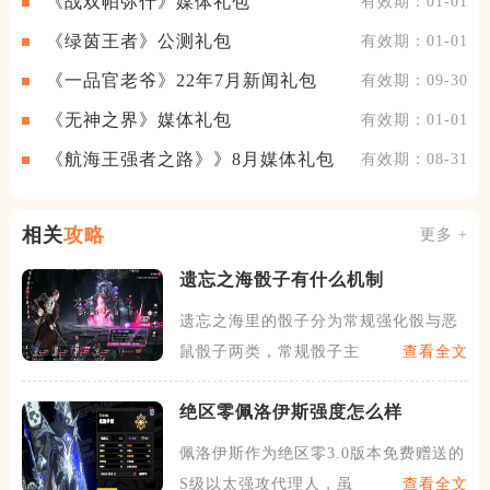
《战双帕弥什》媒体礼包
有效期：01-01
《绿茵王者》公测礼包
有效期：01-01
《一品官老爷》22年7月新闻礼包
有效期：09-30
《无神之界》媒体礼包
有效期：01-01
《航海王强者之路》》8月媒体礼包
有效期：08-31
相关
攻略
更多 +
遗忘之海骰子有什么机制
遗忘之海里的骰子分为常规强化骰与恶
鼠骰子两类，常规骰子主要由
查看全文
绝区零佩洛伊斯强度怎么样
佩洛伊斯作为绝区零3.0版本免费赠送的
S级以太强攻代理人，虽
查看全文