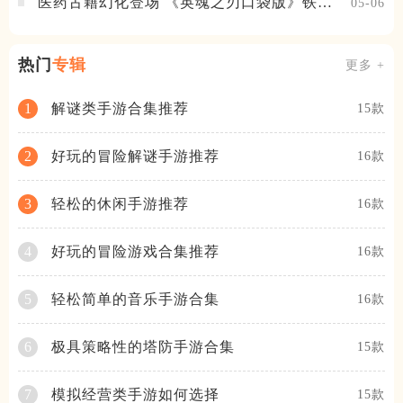
医药古籍幻化登场 《英魂之刃口袋版》铁扇
05-06
公主新皮肤抢先看
热门
专辑
更多 +
解谜类手游合集推荐
1
15款
好玩的冒险解谜手游推荐
2
16款
轻松的休闲手游推荐
3
16款
好玩的冒险游戏合集推荐
4
16款
轻松简单的音乐手游合集
5
16款
极具策略性的塔防手游合集
6
15款
模拟经营类手游如何选择
7
15款