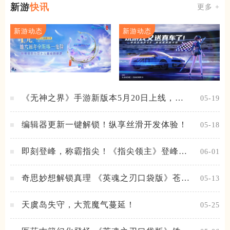
新游
快讯
更多 +
新游动态
新游动态
《无神之界》手游新版本5月20日上线，女
05-19
神降临，守护相伴
编辑器更新一键解锁！纵享丝滑开发体验！
05-18
即刻登峰，称霸指尖！《指尖领主》登峰测
06-01
试火热进行中
奇思妙想解锁真理 《英魂之刃口袋版》苍天
05-13
之拳新皮肤上线
天虞岛失守，大荒魔气蔓延！
05-25