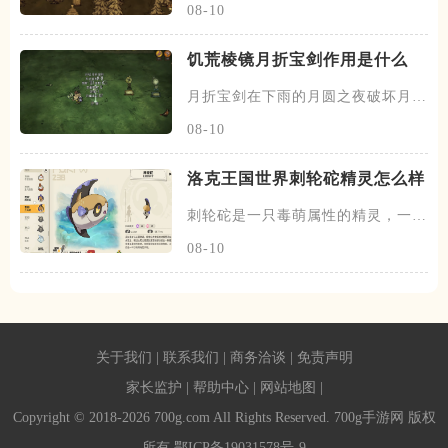
08-10
饥荒棱镜月折宝剑作用是什么
月折宝剑在下雨的月圆之夜破坏月的
地下城五次之后掉落，不过一个
08-10
洛克王国世界刺轮砣精灵怎么样
刺轮砣是一只毒萌属性的精灵，一共
有两个阶段，刺轮砣为初始的阶
08-10
关于我们
|
联系我们
|
商务洽谈
|
免责声明
家长监护
|
帮助中心
|
网站地图
|
Copyright © 2018-2026 700g.com All Rights Reserved. 700g手游网 版权
所有
鄂ICP备19031578号-9