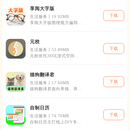
享阅大字版
下载
生活服务丨19.92MB
享阅大字版围绕视力偏弱的
使用人群搭建完整的阅读与
便民工具体系
元校
下载
生活服务丨53.89MB
元校依托3D沉浸式空间与
AI留学服务体系，面向有
海外升学规划
猫狗翻译君
下载
生活服务丨17.66MB
猫狗翻译君面向养猫、养狗
的普通铲屎官打造，主打趣
味人宠语音互
自制日历
下载
生活服务丨74.76MB
自制日历主打线上DIY专属
日历，兼顾日程记录与日历