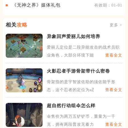
《无神之界》媒体礼包
有效期：01-01
相关
攻略
更多 +
异象回声爱丽儿如何培养
爱丽儿定位是二段异能攻击的战术员职
业角色，大部分环境下能上位
查看全文
火影忍者手游骨架带什么密卷
骨架指的是宇智波佐助的须佐能乎形
态，这个忍者的定位为a忍，骨
查看全文
超自然行动组伞怎么样
伞售价为两万五铲铲币，重量为一千
克，拥有两段普攻无蓄力，但有
查看全文