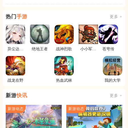
热门
手游
更多 +
异尘达米
绝地王者
战神烈歌
小小军团
苍穹传
拉
合战三国
战龙在野
热血武林
我的大学
新游
快讯
更多 +
新游动态
新游动态