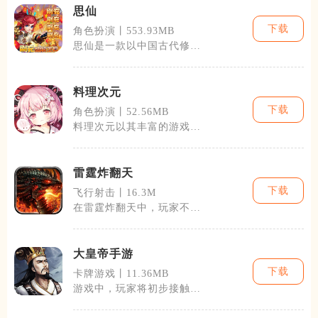
思仙
下载
角色扮演丨553.93MB
思仙是一款以中国古代修真
文化为背景的角色扮演手机
游戏。游戏采
料理次元
下载
角色扮演丨52.56MB
料理次元以其丰富的游戏内
容和精美的画面吸引了大批
美食爱好者及
雷霆炸翻天
下载
飞行射击丨16.3M
在雷霆炸翻天中，玩家不仅
可以体验到单人战役模式，
还可以在多人
大皇帝手游
下载
卡牌游戏丨11.36MB
游戏中，玩家将初步接触到
各类建筑的建设与升级，如
资源产出建筑