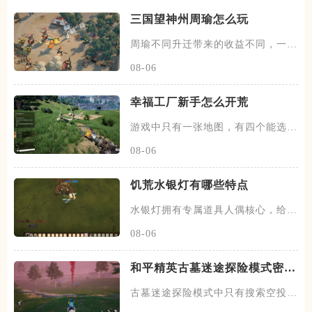
三国望神州周瑜怎么玩
周瑜不同升迁带来的收益不同，一
迁、二迁、四迁、七迁和九迁是周
08-06
幸福工厂新手怎么开荒
游戏中只有一张地图，有四个能选择
的出生点，分别是大草原、白石
08-06
饥荒水银灯有哪些特点
水银灯拥有专属道具人偶核心，给予
蔷薇宅邸内的人偶睡箱后，能在
08-06
和平精英古墓迷途探险模式密钥
怎么刷
古墓迷途探险模式中只有搜索空投箱
这一个容器有机会获取密钥，并