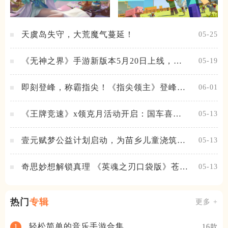
天虞岛失守，大荒魔气蔓延！
05-25
《无神之界》手游新版本5月20日上线，女
05-19
神降临，守护相伴
即刻登峰，称霸指尖！《指尖领主》登峰测
06-01
试火热进行中
《王牌竞速》x领克月活动开启：国车喜迎
05-13
进阶，福利不停！
壹元赋梦公益计划启动，为苗乡儿童浇筑梦
05-13
想之路！
奇思妙想解锁真理 《英魂之刃口袋版》苍天
05-13
之拳新皮肤上线
热门
专辑
更多 +
轻松简单的音乐手游合集
1
16款