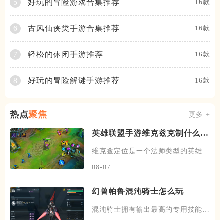
好玩的冒险游戏合集推荐
5
16款
古风仙侠类手游合集推荐
6
16款
轻松的休闲手游推荐
7
16款
好玩的冒险解谜手游推荐
8
16款
热点
聚焦
更多 +
英雄联盟手游维克兹克制什么英
雄
维克兹定位是一个法师类型的英雄，
常见的位置在中单，在中路线上
08-07
幻兽帕鲁混沌骑士怎么玩
混沌骑士拥有输出最高的专用技能双
枪一闪，伤害打满的情况下输出