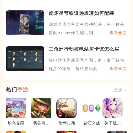
崩坏星穹铁道远坂凛如何配装
远坂凛遗器主要有两种配法，第一种是
搭配Archer作为辅助副
查看全文
三角洲行动核电站房卡该怎么买
核电站作为新赛季的图，房卡由于较为
稀少的缘故，价格要比其他地
查看全文
热门
手游
更多 +
填色花园
我是弓箭
盖世江湖
钻石合成
关于我转
手
生变成史