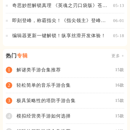
奇思妙想解锁真理 《英魂之刃口袋版》苍天
05-13
之拳新皮肤上线
即刻登峰，称霸指尖！《指尖领主》登峰测
06-01
试火热进行中
编辑器更新一键解锁！纵享丝滑开发体验！
05-18
热门
专辑
更多 +
解谜类手游合集推荐
1
15款
轻松简单的音乐手游合集
2
16款
极具策略性的塔防手游合集
3
15款
模拟经营类手游如何选择
4
15款