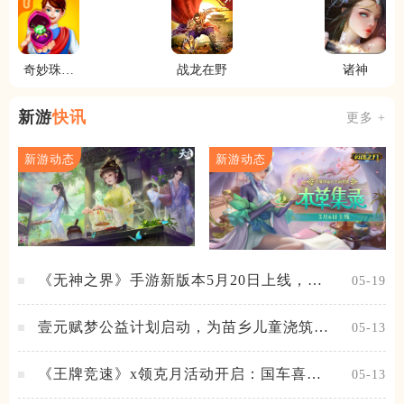
莱姆这档
事新世界
奇妙珠宝
战龙在野
诸神
店
新游
快讯
更多 +
新游动态
新游动态
《无神之界》手游新版本5月20日上线，女
05-19
神降临，守护相伴
壹元赋梦公益计划启动，为苗乡儿童浇筑梦
05-13
想之路！
《王牌竞速》x领克月活动开启：国车喜迎
05-13
进阶，福利不停！