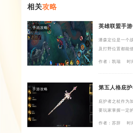
相关
攻略
英雄联盟手游
手游攻略
潘森定位是一个
及打野位置都能使
作者：凯瑞
时间
第五人格庇护
手游攻略
庇护者之杖作为
要玩家掌握一定的
作者：苏辞
时间