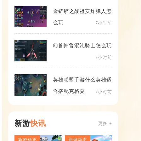
金铲铲之战祖安炸弹人怎
么玩
7小时前
幻兽帕鲁混沌骑士怎么玩
7小时前
英雄联盟手游什么英雄适
合搭配克格莫
7小时前
新游
快讯
更多 +
新游动态
新游动态