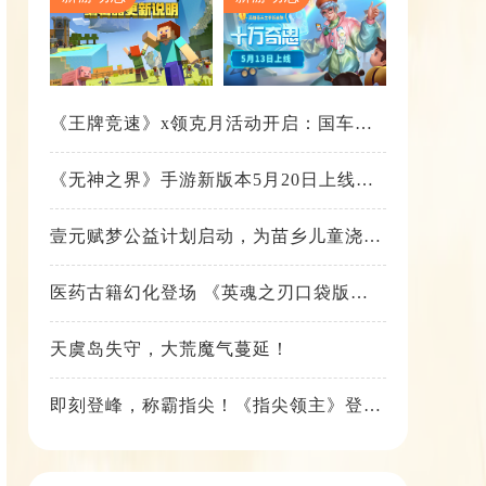
《王牌竞速》x领克月活动开启：国车喜
迎进阶，福利不停！
《无神之界》手游新版本5月20日上线，
女神降临，守护相伴
壹元赋梦公益计划启动，为苗乡儿童浇筑
梦想之路！
医药古籍幻化登场 《英魂之刃口袋版》
铁扇公主新皮肤抢先看
天虞岛失守，大荒魔气蔓延！
即刻登峰，称霸指尖！《指尖领主》登峰
测试火热进行中