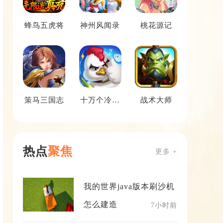
蜂鸟五虎将
神州风闻录
桃花源记
策马三国志
十万个冷笑
战术大师
话番剧版
热点
聚焦
更多 +
我的世界java版本刷沙机
怎么建造
7小时前