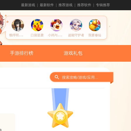
最新游戏
最新软件
推荐游戏
推荐软件
专辑推荐
饿
殍明末千里行
小
鸡与小马超级派对
口袋逆袭
超能守护者
我要修仙
手游排行榜
游戏礼包
间
3