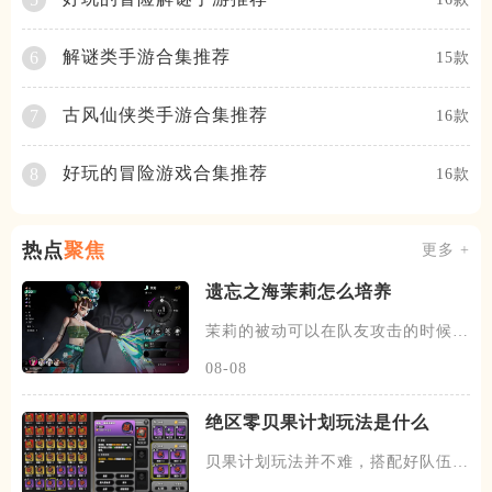
解谜类手游合集推荐
6
15款
古风仙侠类手游合集推荐
7
16款
好玩的冒险游戏合集推荐
8
16款
热点
聚焦
更多 +
遗忘之海茉莉怎么培养
茉莉的被动可以在队友攻击的时候，
有概率发动一次协战，场上的暗
08-08
绝区零贝果计划玩法是什么
贝果计划玩法并不难，搭配好队伍和
装备，进图后开始搜各种箱子，