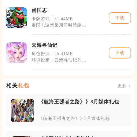
内容。包括但
蛋国志
下载
卡牌游戏丨31.44MB
蛋国志游戏采用即时策略和
角色扮演的混合模式，玩家
不仅需要合理
云海寻仙记
下载
角色扮演丨25.41MB
环境设定：云海寻仙记的世
界观极具东方特色，融汇了
山海经的神话
相关
礼包
更多 +
《航海王强者之路》》8月媒体礼包
《航海王强者之路》》8月媒体礼包