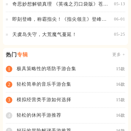
奇思妙想解锁真理 《英魂之刃口袋版》苍天
05-13
之拳新皮肤上线
即刻登峰，称霸指尖！《指尖领主》登峰测
06-01
试火热进行中
天虞岛失守，大荒魔气蔓延！
05-25
热门
专辑
更多 +
极具策略性的塔防手游合集
1
15款
轻松简单的音乐手游合集
2
16款
模拟经营类手游如何选择
3
15款
轻松的休闲手游推荐
4
16款
好玩的冒险解谜手游推荐
5
16款