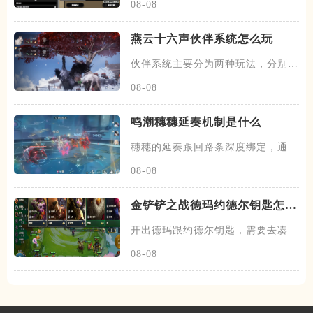
08-08
燕云十六声伙伴系统怎么玩
伙伴系统主要分为两种玩法，分别是
闲意值和寻野值，将伙伴召唤出
08-08
鸣潮穗穗延奏机制是什么
穗穗的延奏跟回路条深度绑定，通过
积攒芳菲信来为队友提供不同的
08-08
金铲铲之战德玛约德尔钥匙怎么
玩
开出德玛跟约德尔钥匙，需要去凑约
德尔跟德玛西亚羁绊，阵容在前
08-08