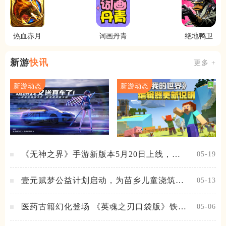
热血赤月
词画丹青
绝地鸭卫
新游
快讯
更多 +
新游动态
新游动态
《无神之界》手游新版本5月20日上线，女
05-19
神降临，守护相伴
壹元赋梦公益计划启动，为苗乡儿童浇筑梦
05-13
想之路！
医药古籍幻化登场 《英魂之刃口袋版》铁扇
05-06
公主新皮肤抢先看