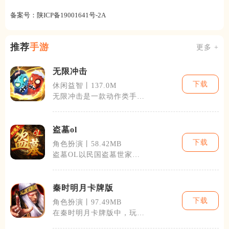
备案号：
陕ICP备19001641号-2A
推荐
手游
更多 +
无限冲击
下载
休闲益智丨137.0M
无限冲击是一款动作类手机
游戏，以未来世界为背景，
融合了科幻元
盗墓ol
下载
角色扮演丨58.42MB
盗墓OL以民国盗墓世家的
身世谜团为主线，融合古籍
记载与民间盗
秦时明月卡牌版
下载
角色扮演丨97.49MB
在秦时明月卡牌版中，玩家
可以体验到丰富多样的游戏