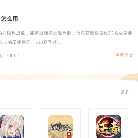
该怎么用
的六级热成像，能穿透烟雾发现热源，信息获取速度比T5热成像要
%的工效惩罚。S10赛季对...
查看全文
：08-02
更多 +