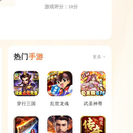
游戏评分：10分
热门
手游
更多 +
穿行三国
乱世龙魂
武圣神尊