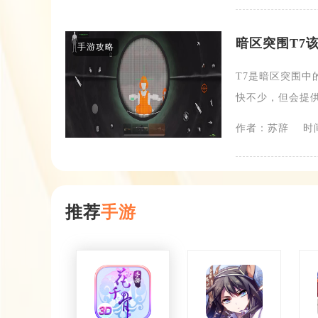
暗区突围T7
手游攻略
T7是暗区突围中
快不少，但会提供3
作者：苏辞
时间
推荐
手游