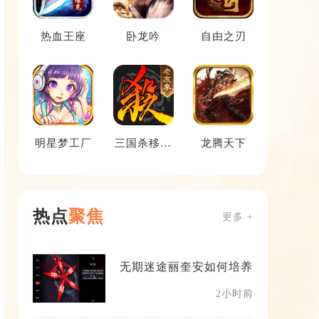
热血王座
卧龙吟
自由之刃
明星梦工厂
三国杀移动
龙腾天下
版
热点
聚焦
更多 +
无期迷途丽奎安如何培养
2小时前