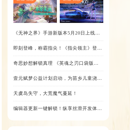
《无神之界》手游新版本5月20日上线，
女神降临，守护相伴
即刻登峰，称霸指尖！《指尖领主》登峰
测试火热进行中
奇思妙想解锁真理 《英魂之刃口袋版》
苍天之拳新皮肤上线
壹元赋梦公益计划启动，为苗乡儿童浇筑
梦想之路！
天虞岛失守，大荒魔气蔓延！
编辑器更新一键解锁！纵享丝滑开发体
验！