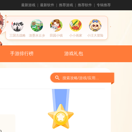
最新游戏
最新软件
推荐游戏
推荐软件
专辑推荐
三国古战略
淡墨水云乡
田园小镇
小小画家
小汪大冒险
手游排行榜
游戏礼包
间
0