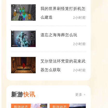
我的世界刷怪笼打折机怎
么建造
2小时前
遗忘之海海葬怎么玩
2小时前
艾尔登法环梵雷的花束武
器怎么获取
2小时前
新游
快讯
更多 +
新游动态
新游动态