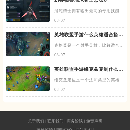
幻兽帕鲁混沌骑士怎么玩
混沌骑士拥有输出最高的专用技能双
枪一闪，伤害打满的情况下输出
08-07
英雄联盟手游什么英雄适合搭配
克格莫
克格莫是一个射手英雄，比较适合走
下路的位置，在下路线上需要搭
08-07
英雄联盟手游维克兹克制什么英
雄
维克兹定位是一个法师类型的英雄，
常见的位置在中单，在中路线上
08-07
关于我们
|
联系我们
|
商务洽谈
|
免责声明
家长监护
|
帮助中心
|
网站地图
|