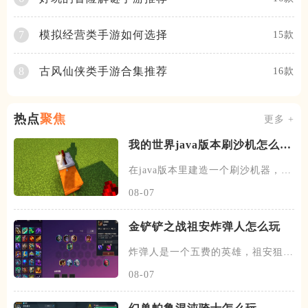
模拟经营类手游如何选择
7
15款
古风仙侠类手游合集推荐
8
16款
热点
聚焦
更多 +
我的世界java版本刷沙机怎么建
造
在java版本里建造一个刷沙机器，首
先需要先找到末地的传送门
08-07
金铲铲之战祖安炸弹人怎么玩
炸弹人是一个五费的英雄，祖安狙神
以及约德尔人三个羁绊，技能主
08-07