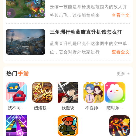
云缨一技能是举枪挑起范围内的敌人并
将其击飞，该技能简单来说就
查看全文
三角洲行动蓝鹰直升机该怎么打
蓝鹰直升机是巴克什这张图中的空中单
位，它会对野外玩家进行持续
查看全文
热门
手游
更多 +
找不同达
烈焰裁决
伏魔诀
不耍帅是
随时乐点
人
移动版
不可能的
点