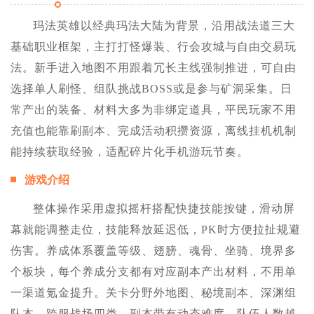
玛法英雄以经典玛法大陆为背景，沿用战法道三大
基础职业框架，主打打怪爆装、行会攻城与自由交易玩
法。新手进入地图不用跟着冗长主线强制推进，可自由
选择单人刷怪、组队挑战BOSS或是参与矿洞采集。日
常产出的装备、材料大多为非绑定道具，平民玩家不用
充值也能靠刷副本、完成活动积攒资源，离线挂机机制
能持续获取经验，适配碎片化手机游玩节奏。
游戏介绍
整体操作采用虚拟摇杆搭配快捷技能按键，滑动屏
幕就能调整走位，技能释放延迟低，PK时方便拉扯规避
伤害。养成体系覆盖等级、翅膀、魂骨、坐骑、境界多
个板块，每个养成分支都有对应副本产出材料，不用单
一渠道氪金提升。关卡分野外地图、秘境副本、深渊组
队本、跨服战场四类，副本带有动态难度，队伍人数越