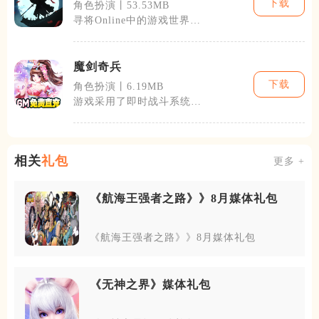
下载
角色扮演丨53.53MB
寻将Online中的游戏世界由
多个州组成，每个州都有不
同的地
魔剑奇兵
下载
角色扮演丨6.19MB
游戏采用了即时战斗系统，
玩家需要在战斗中灵活运用
各种技能与策
相关
礼包
更多 +
《航海王强者之路》》8月媒体礼包
《航海王强者之路》》8月媒体礼包
《无神之界》媒体礼包