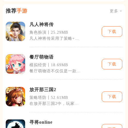
推荐
手游
更多 +
凡人神将传
下载
角色扮演丨25.29MB
凡人神将传采用了策略+角
色扮演的玩法。玩家扮演的
角色可以通过
餐厅萌物语
下载
模拟经营丨18.69MB
餐厅萌物语不仅仅是一款模
拟经营游戏，它还融入了角
色扮演的元素
放开那三国2
下载
策略塔防丨52.61MB
在放开那三国2中，玩家将
扮演一位三国时期的领袖，
通过招募武将
寻将online