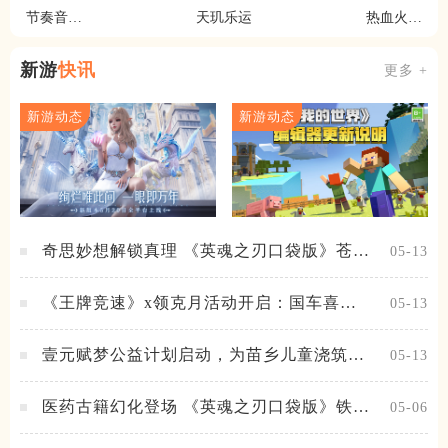
节奏音乐
天玑乐运
热血火柴
大师
人
新游
快讯
更多 +
新游动态
新游动态
奇思妙想解锁真理 《英魂之刃口袋版》苍天
05-13
之拳新皮肤上线
《王牌竞速》x领克月活动开启：国车喜迎
05-13
进阶，福利不停！
壹元赋梦公益计划启动，为苗乡儿童浇筑梦
05-13
想之路！
医药古籍幻化登场 《英魂之刃口袋版》铁扇
05-06
公主新皮肤抢先看