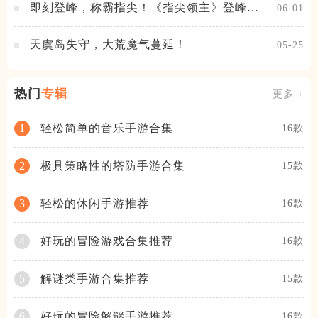
即刻登峰，称霸指尖！《指尖领主》登峰测
06-01
试火热进行中
天虞岛失守，大荒魔气蔓延！
05-25
热门
专辑
更多 +
轻松简单的音乐手游合集
1
16款
极具策略性的塔防手游合集
2
15款
轻松的休闲手游推荐
3
16款
好玩的冒险游戏合集推荐
4
16款
解谜类手游合集推荐
5
15款
好玩的冒险解谜手游推荐
6
16款