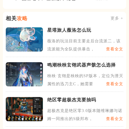
相关
攻略
更多 +
星塔旅人薇洛怎么玩
薇洛的玩法目前主要走后台流派二，该
流派能为全队提供暴击，暴伤
查看全文
鸣潮秧秧玄翎武器声骸怎么选择
秧秧·玄翎是秧秧的SP版本，定位为湮灭
属性的迅刀主C，她需要
查看全文
绝区零超极杰克要抽吗
超极杰克是绝区零3.0版本随维琳娜与诺
姆一同推出的S级邦布，
查看全文