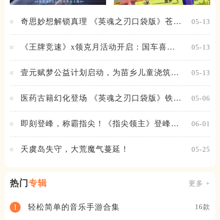
奇思妙想解锁真理 《英魂之刃口袋版》苍天
05-13
之拳新皮肤上线
《王牌竞速》x领克月活动开启：国车喜迎
05-13
进阶，福利不停！
壹元赋梦公益计划启动，为苗乡儿童浇筑梦
05-13
想之路！
医药古籍幻化登场 《英魂之刃口袋版》铁扇
05-06
公主新皮肤抢先看
即刻登峰，称霸指尖！《指尖领主》登峰测
06-01
试火热进行中
天虞岛失守，大荒魔气蔓延！
05-25
热门
专辑
更多 +
轻松简单的音乐手游合集
1
16款