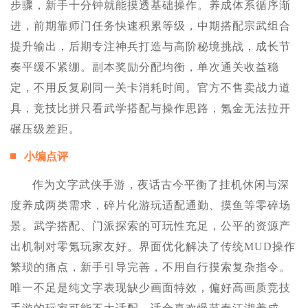
步骤，新手十分钟就能摸透基础操作。养成体系循序渐
进，前期靠师门任务快速积累等级，中期搭配宗武组合
提升输出，后期专注神兵打造与高阶秘境挑战，成长节
奏平缓不紧绷。副本奖励分配均衡，单次通关收益稳
定，不用反复刷同一关卡消耗时间。官方不售卖战力道
具，竞技比拼只看武学搭配与操作思路，氪金无法拉开
碾压级差距。
小编点评
作为文字武侠手游，夜话古今平衡了挂机休闲与深
度养成两类需求，碎片化游玩适配通勤、摸鱼等零碎场
景。武学搭配、门派探索的可玩性充足，公平的资源产
出机制对零氪玩家友好。界面优化解决了传统MUD操作
繁琐的痛点，新手引导完善，不用自行摸索复杂指令。
唯一不足是纯文字表现缺少画面特效，偏好高画质竞技