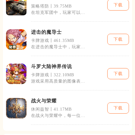
下载
策略塔防丨39.75MB
在坦克军团中，玩家可以体
验到建设基地、研发新型坦
克、组建强大
进击的魔导士
下载
卡牌游戏丨461.35MB
在进击的魔导士中，玩家将
体验到丰富的角色成长系
统、多样化的技
斗罗大陆神界传说
下载
卡牌游戏丨322.10MB
游戏采用高质量的图像表
现，再现了斗罗大陆的壮丽
场景和独特的武
战火与荣耀
下载
休闲益智丨41.17MB
在战火与荣耀中，每一位玩
家都将经历从微弱到强大的
过程。游戏提