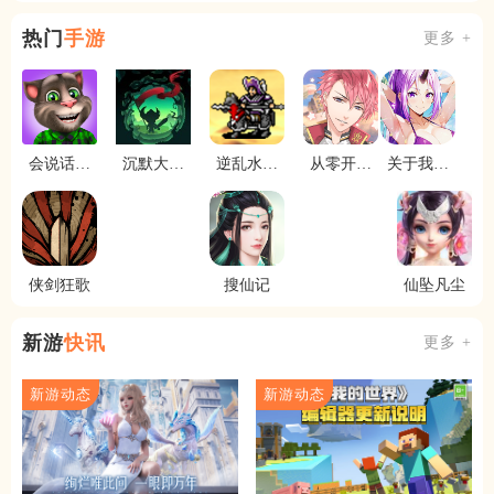
热门
手游
更多 +
会说话的
沉默大陆
逆乱水浒
从零开始
关于我转
汤姆猫2
永远的塞
之山贼王
的大冒险
生变成史
勒特传奇
莱姆这档
事新世界
侠剑狂歌
搜仙记
仙坠凡尘
新游
快讯
更多 +
新游动态
新游动态