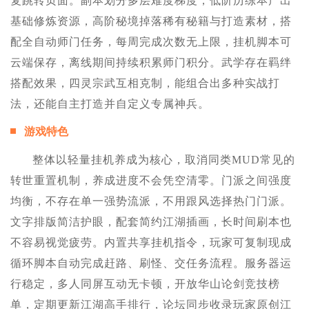
复跳转页面。副本划分多层难度梯度，低阶历练本产出
基础修炼资源，高阶秘境掉落稀有秘籍与打造素材，搭
配全自动师门任务，每周完成次数无上限，挂机脚本可
云端保存，离线期间持续积累师门积分。武学存在羁绊
搭配效果，四灵宗武互相克制，能组合出多种实战打
法，还能自主打造并自定义专属神兵。
游戏特色
整体以轻量挂机养成为核心，取消同类MUD常见的
转世重置机制，养成进度不会凭空清零。门派之间强度
均衡，不存在单一强势流派，不用跟风选择热门门派。
文字排版简洁护眼，配套简约江湖插画，长时间刷本也
不容易视觉疲劳。内置共享挂机指令，玩家可复制现成
循环脚本自动完成赶路、刷怪、交任务流程。服务器运
行稳定，多人同屏互动无卡顿，开放华山论剑竞技榜
单，定期更新江湖高手排行，论坛同步收录玩家原创江