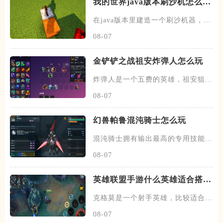
我的世界java版本刷沙机怎么建
造
在java版本里建造一个刷沙机器，首
先需要先找到末地的传送门
08-07
金铲铲之战祖安炸弹人怎么玩
炸弹人是一个五费的英雄，祖安狙神
以及约德尔人三个羁绊，技能主
08-07
幻兽帕鲁混沌骑士怎么玩
混沌骑士拥有输出最高的专用技能双
枪一闪，伤害打满的情况下输出
08-07
英雄联盟手游什么英雄适合搭配
克格莫
克格莫是一个射手英雄，比较适合走
下路的位置，在下路线上需要搭
08-07