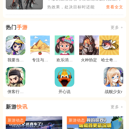
热效果，处决目标时还能额外
查看全文
热门
手游
更多 +
我要当掌
专注与文
欢乐消消
火种协定
哈士奇大
门
明
消
冒险
侠客行侠
开心说
战舰少女r
录
新游
快讯
更多 +
新游动态
新游动态