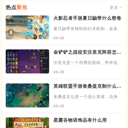
热点
聚焦
更多 +
火影忍者手游夏日鼬带什么密卷
夏日鼬带有独特的幻术机制，血条下
方存在一个能量条，使用技能才
08-08
金铲铲之战祖安沃里克阵容怎么
玩
沃里克是一个四费的英雄，带有祖安
以及迅击战士两种羁绊，技能启
08-08
英雄联盟手游奎桑提克制什么英
雄
奎桑提定位是一个战士英雄，自身的
双抗已经血量都比较高，比较适
08-08
星露谷物语饰品有什么用