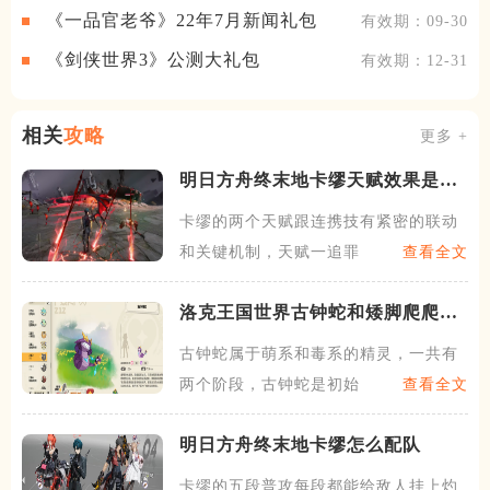
《一品官老爷》22年7月新闻礼包
有效期：09-30
《剑侠世界3》公测大礼包
有效期：12-31
相关
攻略
更多 +
明日方舟终末地卡缪天赋效果是什
么
卡缪的两个天赋跟连携技有紧密的联动
和关键机制，天赋一追罪之人
查看全文
洛克王国世界古钟蛇和矮脚爬爬怎
么样
古钟蛇属于萌系和毒系的精灵，一共有
两个阶段，古钟蛇是初始阶段
查看全文
明日方舟终末地卡缪怎么配队
卡缪的五段普攻每段都能给敌人挂上灼