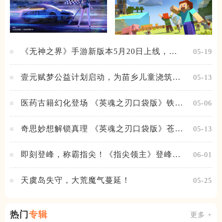
《无神之界》手游新版本5月20日上线，女
05-19
神降临，守护相伴
壹元赋梦公益计划启动，为苗乡儿童浇筑梦
05-13
想之路！
医药古籍幻化登场 《英魂之刃口袋版》铁扇
05-06
公主新皮肤抢先看
奇思妙想解锁真理 《英魂之刃口袋版》苍天
05-13
之拳新皮肤上线
即刻登峰，称霸指尖！《指尖领主》登峰测
06-01
试火热进行中
天虞岛失守，大荒魔气蔓延！
05-25
热门
专辑
更多 +