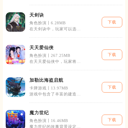
受到紧张刺激的战斗，也可
以在广阔的世
天剑诀
下载
角色扮演丨6.28MB
在天剑诀中，玩家可以选择
多种不同的职业，每个职业
都有其独特的
天天爱仙侠
下载
角色扮演丨267.25MB
在天天爱仙侠中，玩家将开
始自己的修仙旅程，从一个
普通的凡人蜕
加勒比海盗启航
下载
卡牌游戏丨13.97MB
游戏中包含了丰富的建造系
统，玩家可以自由建造和升
级自己的海盗
魔力世纪
下载
角色扮演丨16.46MB
魔力世纪的故事背景设定在