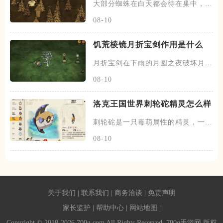
大部分蜘蛛在白天都会待在巢中，在
黄昏和夜晚时会出来游荡，除了
08-10
饥荒棱镜月折宝剑作用是什么
月折宝剑在下雨的月圆之夜破坏月的
地下城五次之后掉落，不过一个
08-10
洛克王国世界刺轮砣精灵怎么样
刺轮砣是一只毒萌属性的精灵，一共
有两个阶段，刺轮砣为初始的阶
08-10
关于我们
|
联系我们
|
商务洽谈
|
免责声明
家长监护
|
帮助中心
|
网站地图
|
Copyright © 2018-2026 700g.com All Rights Reserved. 700g手游网 版权