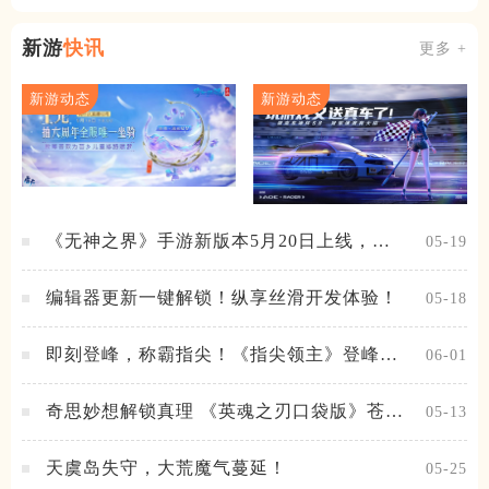
消
新游
快讯
更多 +
新游动态
新游动态
《无神之界》手游新版本5月20日上线，女
05-19
神降临，守护相伴
编辑器更新一键解锁！纵享丝滑开发体验！
05-18
即刻登峰，称霸指尖！《指尖领主》登峰测
06-01
试火热进行中
奇思妙想解锁真理 《英魂之刃口袋版》苍天
05-13
之拳新皮肤上线
天虞岛失守，大荒魔气蔓延！
05-25