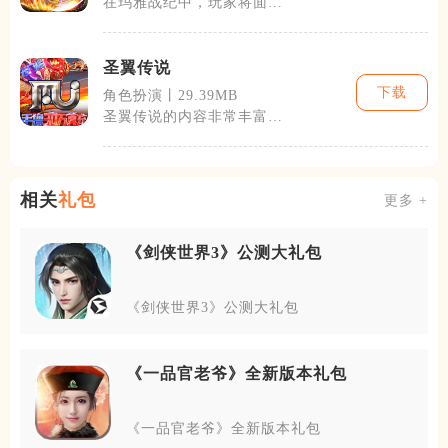
在玛雅战纪中，玩家将面对
各种野兽、陷阱和敌人。游
戏采用了回合
圣翼传说
下载
角色扮演丨29.39MB
圣翼传说的内容非常丰富。
游戏集结了探索、战斗、收
集、养成和社
相关
礼包
更多 +
《剑侠世界3》公测大礼包
《剑侠世界3》公测大礼包
《一品官老爷》全新版本礼包
《一品官老爷》全新版本礼包