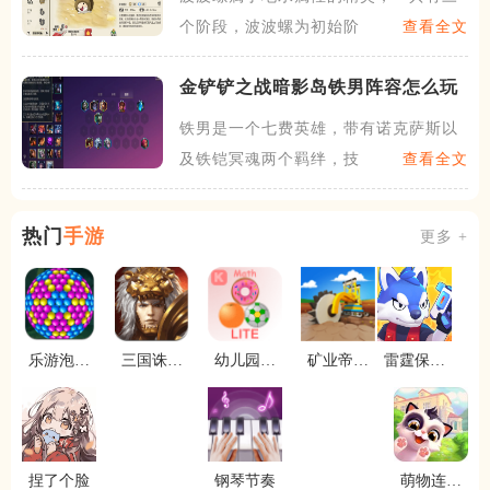
个阶段，波波螺为初始阶段，
查看全文
金铲铲之战暗影岛铁男阵容怎么玩
铁男是一个七费英雄，带有诺克萨斯以
及铁铠冥魂两个羁绊，技能是
查看全文
热门
手游
更多 +
乐游泡泡
三国诛将
幼儿园数
矿业帝国
雷霆保卫
龙
录
学
大亨
战
捏了个脸
钢琴节奏
萌物连连