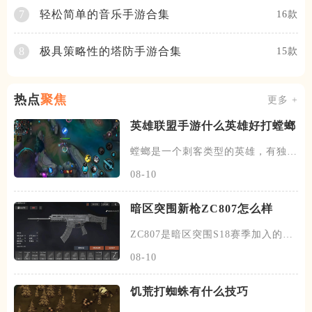
轻松简单的音乐手游合集
7
16款
极具策略性的塔防手游合集
8
15款
热点
聚焦
更多 +
英雄联盟手游什么英雄好打螳螂
螳螂是一个刺客类型的英雄，有独特
的进化技能的能力，每升一级大
08-10
暗区突围新枪ZC807怎么样
ZC807是暗区突围S18赛季加入的新
突击步枪，属于S级武器
08-10
饥荒打蜘蛛有什么技巧