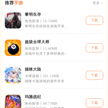
推荐
手游
更多 +
黎明生存
下载
角色扮演丨14.74MB
黎明生存由知名游戏开发团
队精心打造，自发布以来就
以其精良的游
超级台球大师
下载
休闲益智丨13.46MB
游戏中包含了多种经典的台
球玩法，包括但不限于八
球、九球、斯诺
猫咪大陆
下载
卡牌游戏丨501.14MB
猫咪大陆游戏的操作非常简
单易上手，玩家通过轻松的
点击和拖拽即
玛雅战纪
下载
角色扮演丨48.73MB