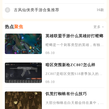
古风仙侠类手游合集推荐
8
16款
热点
聚焦
更多 +
英雄联盟手游什么英雄好打螳螂
螳螂是一个刺客类型的英雄，有独特
的进化技能的能力，每升一级大
08-10
暗区突围新枪ZC807怎么样
ZC807是暗区突围S18赛季加入的新
突击步枪，属于S级武器
08-10
饥荒打蜘蛛有什么技巧
大部分蜘蛛在白天都会待在巢中，在
黄昏和夜晚时会出来游荡，除了