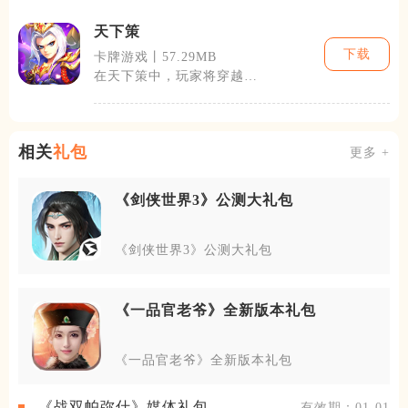
过完成各种舞
天下策
下载
卡牌游戏丨57.29MB
在天下策中，玩家将穿越回
中国古代，成为一名志在四
方的霸主。游
相关
礼包
更多 +
《剑侠世界3》公测大礼包
《剑侠世界3》公测大礼包
《一品官老爷》全新版本礼包
《一品官老爷》全新版本礼包
《战双帕弥什》媒体礼包
有效期：01-01