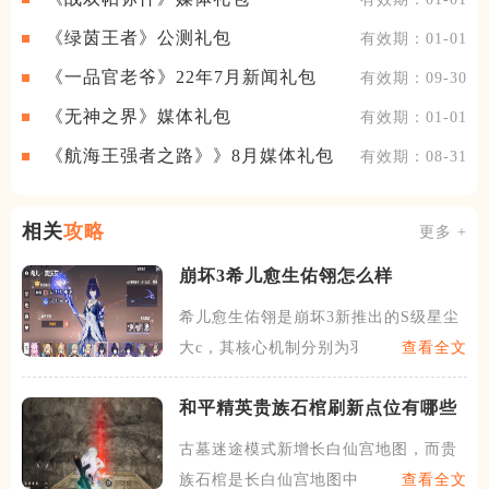
《绿茵王者》公测礼包
有效期：01-01
《一品官老爷》22年7月新闻礼包
有效期：09-30
《无神之界》媒体礼包
有效期：01-01
《航海王强者之路》》8月媒体礼包
有效期：08-31
相关
攻略
更多 +
崩坏3希儿愈生佑翎怎么样
希儿愈生佑翎是崩坏3新推出的S级星尘
大c，其核心机制分别为羽
查看全文
和平精英贵族石棺刷新点位有哪些
古墓迷途模式新增长白仙宫地图，而贵
族石棺是长白仙宫地图中高爆
查看全文