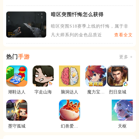
暗区突围忏悔怎么获得
暗区突围S18赛季上线的忏悔，属于非
凡大师系列的金色品质近战
查看全文
热门
手游
更多 +
潮鞋达人
字走山海
脑洞达人
魔力宝贝
烈日皇城
回忆
墨守孤城
幻兽爱合
天枢
成