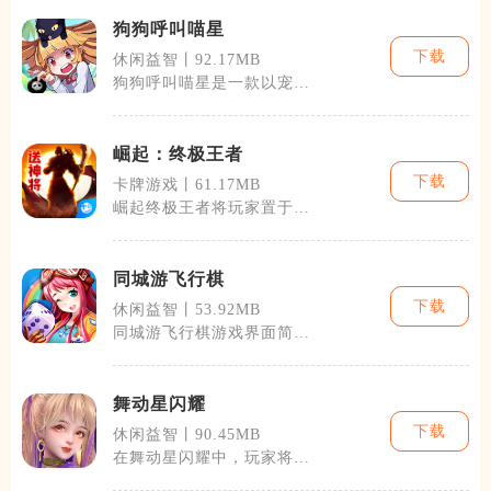
狗狗呼叫喵星
下载
休闲益智丨92.17MB
狗狗呼叫喵星是一款以宠物
为主题的休闲游戏，由知名
游戏开发公司
崛起：终极王者
下载
卡牌游戏丨61.17MB
崛起终极王者将玩家置于一
个中世纪的幻想世界中，每
一名玩家都将
同城游飞行棋
下载
休闲益智丨53.92MB
同城游飞行棋游戏界面简洁
明了，操作便捷，玩家上手
非常容易。游
舞动星闪耀
下载
休闲益智丨90.45MB
在舞动星闪耀中，玩家将扮
演一个音乐舞蹈爱好者，通