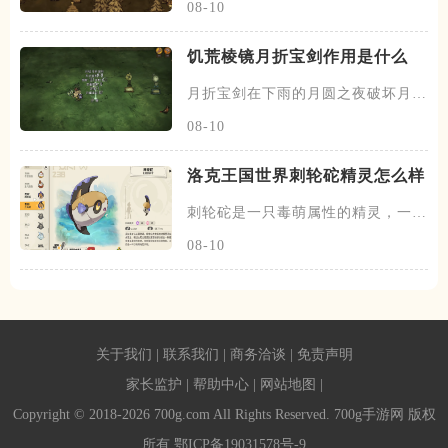
08-10
饥荒棱镜月折宝剑作用是什么
月折宝剑在下雨的月圆之夜破坏月的
地下城五次之后掉落，不过一个
08-10
洛克王国世界刺轮砣精灵怎么样
刺轮砣是一只毒萌属性的精灵，一共
有两个阶段，刺轮砣为初始的阶
08-10
关于我们
|
联系我们
|
商务洽谈
|
免责声明
家长监护
|
帮助中心
|
网站地图
|
Copyright © 2018-2026 700g.com All Rights Reserved. 700g手游网 版权
所有
鄂ICP备19031578号-9