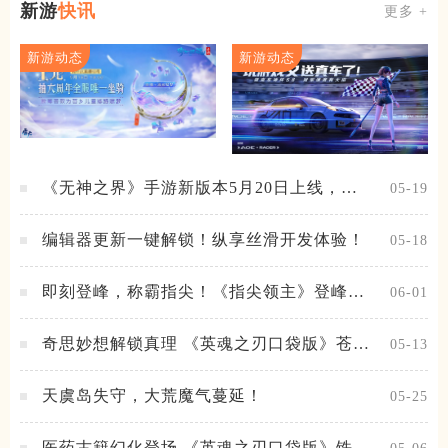
新游
快讯
更多 +
新游动态
新游动态
《无神之界》手游新版本5月20日上线，女
05-19
神降临，守护相伴
编辑器更新一键解锁！纵享丝滑开发体验！
05-18
即刻登峰，称霸指尖！《指尖领主》登峰测
06-01
试火热进行中
奇思妙想解锁真理 《英魂之刃口袋版》苍天
05-13
之拳新皮肤上线
天虞岛失守，大荒魔气蔓延！
05-25
医药古籍幻化登场 《英魂之刃口袋版》铁扇