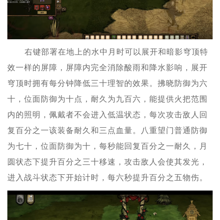
右键部署在地上的水中月时可以展开和暗影穹顶特
效一样的屏障，屏障内完全消除酸雨和降水影响，展开
穹顶时拥有每分钟降低三十理智的效果。拂晓防御为六
十，位面防御为十点，耐久为九百六，能提供火把范围
内的照明，佩戴者不会进入低温状态，每次攻击敌人回
复百分之一该装备耐久和三点血量。八重望门普通防御
为七十，位面防御为十，每秒能回复百分之一耐久，月
圆状态下提升百分之三十移速，攻击敌人会使其发光，
进入战斗状态下开始计时，每六秒提升百分之五物伤。