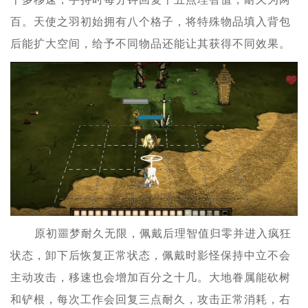
百。天使之羽初始拥有八个格子，将特殊物品填入背包
后能扩大空间，给予不同物品还能让其获得不同效果。
原初噩梦耐久无限，佩戴后理智值归零并进入疯狂
状态，卸下后恢复正常状态，佩戴时影怪保持中立不会
主动攻击，移速也会增加百分之十几。大地眷属能砍树
和铲根，每次工作会回复三点耐久，攻击正常消耗，右