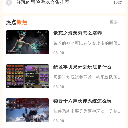
好玩的冒险游戏合集推荐
8
16款
热点
聚焦
更多 +
遗忘之海茉莉怎么培养
茉莉的被动可以在队友攻击的时候，
有概率发动一次协战，场上的暗
08-08
绝区零贝果计划玩法是什么
贝果计划玩法并不难，搭配好队伍和
装备，进图后开始搜各种箱子，
08-08
燕云十六声伙伴系统怎么玩
伙伴系统主要分为两种玩法，分别是
闲意值和寻野值，将伙伴召唤出
08-08