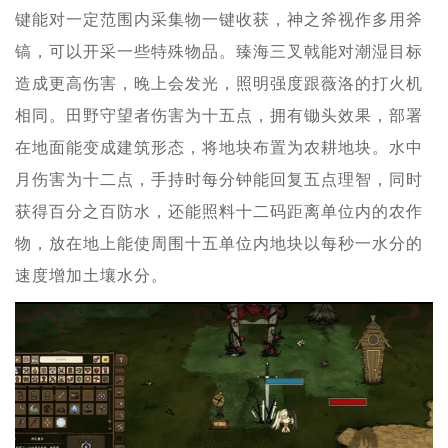
键能对一定范围内采集物一键收获，神之斧视作多用斧
镐，可以开采一些特殊物品。臻海三叉戟能对潮湿目标
造成更高伤害，晚上会发光，照明强度跟薇洛的打火机
相同。田野守望者伤害为十五点，拥有锄头效果，部署
在地面能变成建筑形态，将地块布置为农耕地块。水中
月伤害为十二点，手持时每分钟能回复五点理智，同时
获得百分之百防水，还能照料十二码距离单位内的农作
物，放在地上能使周围十五单位内地块以每秒一水分的
速度增加土壤水分。