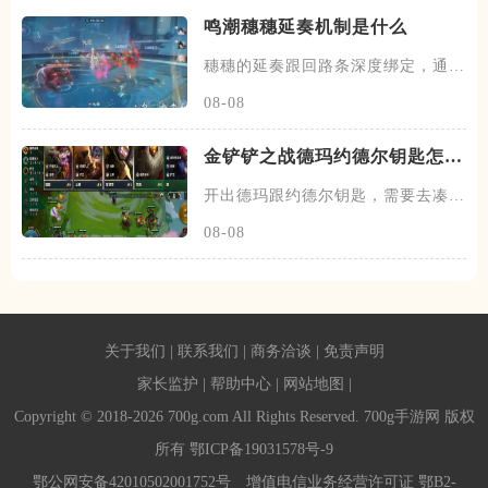
鸣潮穗穗延奏机制是什么
穗穗的延奏跟回路条深度绑定，通过
积攒芳菲信来为队友提供不同的
08-08
金铲铲之战德玛约德尔钥匙怎么
玩
开出德玛跟约德尔钥匙，需要去凑约
德尔跟德玛西亚羁绊，阵容在前
08-08
关于我们
|
联系我们
|
商务洽谈
|
免责声明
家长监护
|
帮助中心
|
网站地图
|
Copyright © 2018-2026 700g.com All Rights Reserved. 700g手游网 版权
所有
鄂ICP备19031578号-9
鄂公网安备42010502001752号
增值电信业务经营许可证 鄂B2-