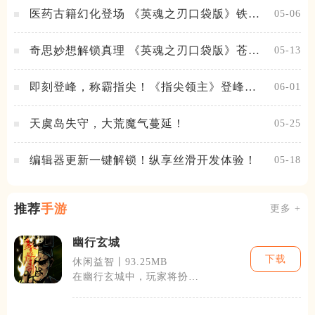
医药古籍幻化登场 《英魂之刃口袋版》铁扇
05-06
公主新皮肤抢先看
奇思妙想解锁真理 《英魂之刃口袋版》苍天
05-13
之拳新皮肤上线
即刻登峰，称霸指尖！《指尖领主》登峰测
06-01
试火热进行中
天虞岛失守，大荒魔气蔓延！
05-25
编辑器更新一键解锁！纵享丝滑开发体验！
05-18
推荐
手游
更多 +
幽行玄城
下载
休闲益智丨93.25MB
在幽行玄城中，玩家将扮演
一名初入仙侠世界的新人，
逐渐揭开层层