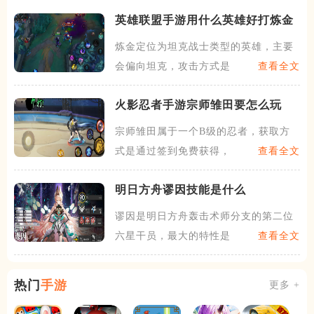
英雄联盟手游用什么英雄好打炼金
炼金定位为坦克战士类型的英雄，主要
会偏向坦克，攻击方式是以法
查看全文
火影忍者手游宗师雏田要怎么玩
宗师雏田属于一个B级的忍者，获取方
式是通过签到免费获得，错过
查看全文
明日方舟谬因技能是什么
谬因是明日方舟轰击术师分支的第二位
六星干员，最大的特性是攻击
查看全文
热门
手游
更多 +