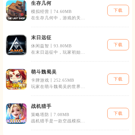
生存几何
下载
模拟经营丨74.60MB
在生存几何中，游戏的关卡
设置十分巧妙，每一关的障
碍设计都具有
末日远征
下载
休闲益智丨93.80MB
在末日远征中，玩家初始将
获得一个基地，基地中有几
项基础建筑需
萌斗魏蜀吴
下载
卡牌游戏丨252.65MB
玩家在萌斗魏蜀吴的世界
里，能遇见历史上耳熟能详
的英雄人物，比
战机猎手
下载
策略塔防丨7.08MB
战机猎手是一款空战模拟类
型的手机游戏，玩家在这个
游戏中可以扮