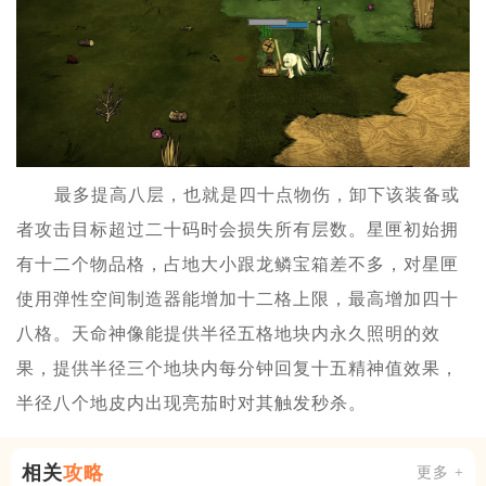
最多提高八层，也就是四十点物伤，卸下该装备或
者攻击目标超过二十码时会损失所有层数。星匣初始拥
有十二个物品格，占地大小跟龙鳞宝箱差不多，对星匣
使用弹性空间制造器能增加十二格上限，最高增加四十
八格。天命神像能提供半径五格地块内永久照明的效
果，提供半径三个地块内每分钟回复十五精神值效果，
半径八个地皮内出现亮茄时对其触发秒杀。
相关
攻略
更多 +