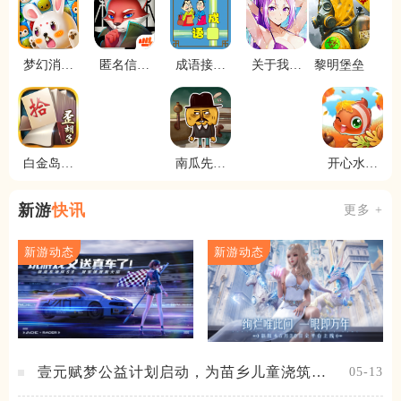
梦幻消消
匿名信审
成语接龙
关于我转
黎明堡垒
乐
判者
闯关
生变成史
莱姆这档
事新世界
白金岛歪
南瓜先生
开心水族
胡子
大冒险
箱
新游
快讯
更多 +
新游动态
新游动态
壹元赋梦公益计划启动，为苗乡儿童浇筑梦
05-13
想之路！