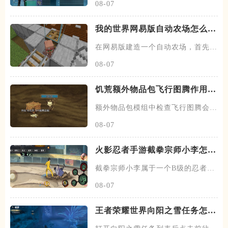
08-07
我的世界网易版自动农场怎么建
造
在网易版建造一个自动农场，首先找
到一块地形，这块地形最好在村
08-07
饥荒额外物品包飞行图腾作用是
什么
额外物品包模组中检查飞行图腾会显
示当前位置为伊始之地，伊始之
08-07
火影忍者手游截拳宗师小李怎么
玩
截拳宗师小李属于一个B级的忍者，
他跟其他的忍者不一样的，没有
08-07
王者荣耀世界向阳之雪任务怎么
做