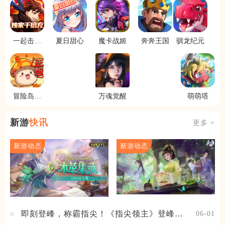
一起击碎
夏日甜心
魔卡战姬
奔奔王国
驯龙纪元
吧
冒险岛联
万魂觉醒
萌萌塔
盟的意志
新游
快讯
更多 +
新游动态
新游动态
即刻登峰，称霸指尖！《指尖领主》登峰测
06-01
试火热进行中