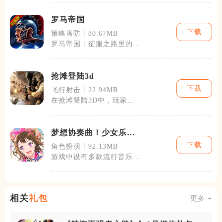
成、策略搭配
罗马帝国
下载
策略塔防丨80.67MB
罗马帝国：征服之路里的任
务和战争都密切遵循历史脚
步，玩家可以
抢滩登陆3d
下载
飞行射击丨22.94MB
在抢滩登陆3D中，玩家将
经历各种不同的任务挑战，
从抢滩登陆到
梦想协奏曲！少女乐团
派对！
下载
角色扮演丨92.13MB
游戏中设有多款流行音乐，
覆盖了J-POP、动漫歌曲、
经典名曲
相关
礼包
更多 +