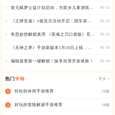
壹元赋梦公益计划启动，为苗乡儿童浇筑梦
05-13
想之路！
《王牌竞速》x领克月活动开启：国车喜迎
05-13
进阶，福利不停！
奇思妙想解锁真理 《英魂之刃口袋版》苍天
05-13
之拳新皮肤上线
《无神之界》手游新版本5月20日上线，女
05-19
神降临，守护相伴
编辑器更新一键解锁！纵享丝滑开发体验！
05-18
热门
专辑
更多 +
轻松的休闲手游推荐
1
16款
好玩的冒险解谜手游推荐
2
16款