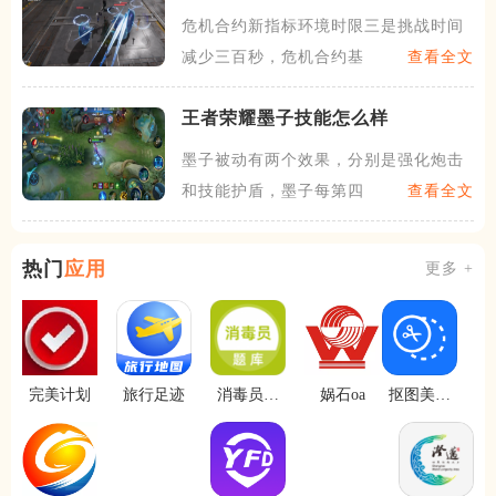
何应对
危机合约新指标环境时限三是挑战时间
减少三百秒，危机合约基础的
查看全文
王者荣耀墨子技能怎么样
墨子被动有两个效果，分别是强化炮击
和技能护盾，墨子每第四次普
查看全文
热门
应用
更多 +
完美计划
旅行足迹
消毒员题
娲石oa
抠图美图
库
室