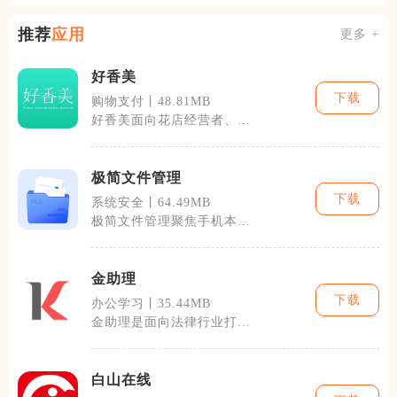
推荐
应用
更多 +
好香美
下载
购物支付丨48.81MB
好香美面向花店经营者、鲜
花批发商打造线上花材采购
渠道，直连云
极简文件管理
下载
系统安全丨64.49MB
极简文件管理聚焦手机本地
文件整理，面向日常办公、
拍照存图、存
金助理
下载
办公学习丨35.44MB
金助理是面向法律行业打造
的律所一体化协同办公
APP，覆盖独立
白山在线