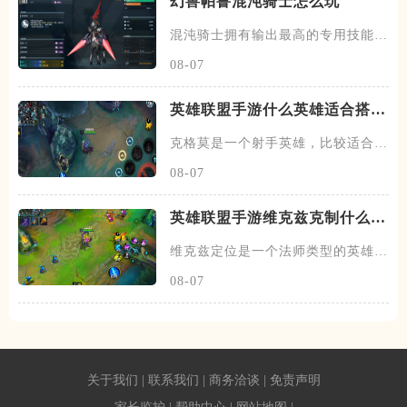
幻兽帕鲁混沌骑士怎么玩
混沌骑士拥有输出最高的专用技能双
枪一闪，伤害打满的情况下输出
08-07
英雄联盟手游什么英雄适合搭配
克格莫
克格莫是一个射手英雄，比较适合走
下路的位置，在下路线上需要搭
08-07
英雄联盟手游维克兹克制什么英
雄
维克兹定位是一个法师类型的英雄，
常见的位置在中单，在中路线上
08-07
关于我们
|
联系我们
|
商务洽谈
|
免责声明