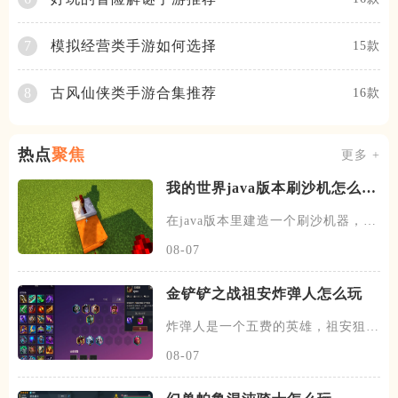
模拟经营类手游如何选择
7
15款
古风仙侠类手游合集推荐
8
16款
热点
聚焦
更多 +
我的世界java版本刷沙机怎么建
造
在java版本里建造一个刷沙机器，首
先需要先找到末地的传送门
08-07
金铲铲之战祖安炸弹人怎么玩
炸弹人是一个五费的英雄，祖安狙神
以及约德尔人三个羁绊，技能主
08-07