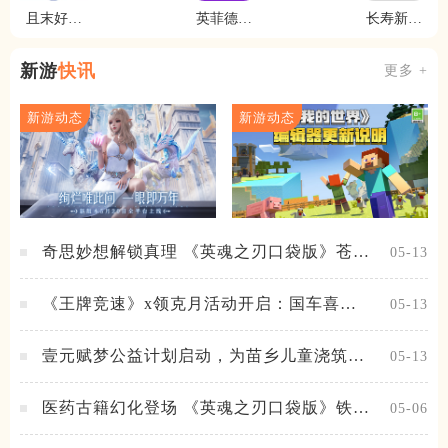
且末好地
英菲德快
长寿新澄
方
车
迈
新游
快讯
更多 +
新游动态
新游动态
奇思妙想解锁真理 《英魂之刃口袋版》苍天
05-13
之拳新皮肤上线
《王牌竞速》x领克月活动开启：国车喜迎
05-13
进阶，福利不停！
壹元赋梦公益计划启动，为苗乡儿童浇筑梦
05-13
想之路！
医药古籍幻化登场 《英魂之刃口袋版》铁扇
05-06
公主新皮肤抢先看