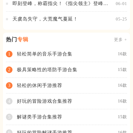
即刻登峰，称霸指尖！《指尖领主》登峰测
06-01
试火热进行中
天虞岛失守，大荒魔气蔓延！
05-25
热门
专辑
更多 +
轻松简单的音乐手游合集
1
16款
极具策略性的塔防手游合集
2
15款
轻松的休闲手游推荐
3
16款
好玩的冒险游戏合集推荐
4
16款
解谜类手游合集推荐
5
15款
好玩的冒险解谜手游推荐
6
16款