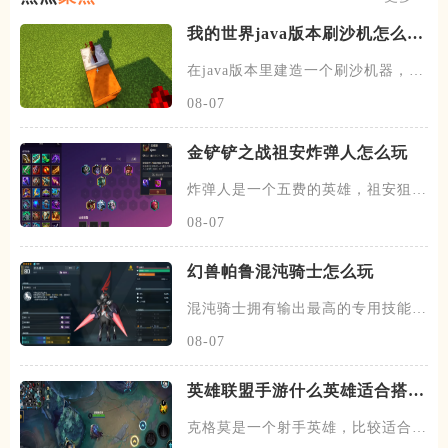
我的世界java版本刷沙机怎么建
造
在java版本里建造一个刷沙机器，首
先需要先找到末地的传送门
08-07
金铲铲之战祖安炸弹人怎么玩
炸弹人是一个五费的英雄，祖安狙神
以及约德尔人三个羁绊，技能主
08-07
幻兽帕鲁混沌骑士怎么玩
混沌骑士拥有输出最高的专用技能双
枪一闪，伤害打满的情况下输出
08-07
英雄联盟手游什么英雄适合搭配
克格莫
克格莫是一个射手英雄，比较适合走
下路的位置，在下路线上需要搭