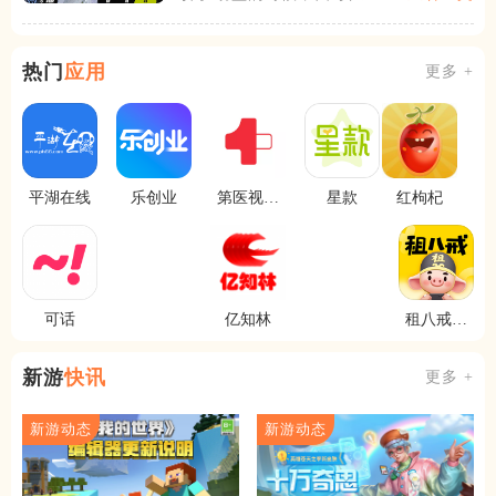
热门
应用
更多 +
平湖在线
乐创业
第医视频
星款
红枸杞
医生版
可话
亿知林
租八戒租
号
新游
快讯
更多 +
新游动态
新游动态