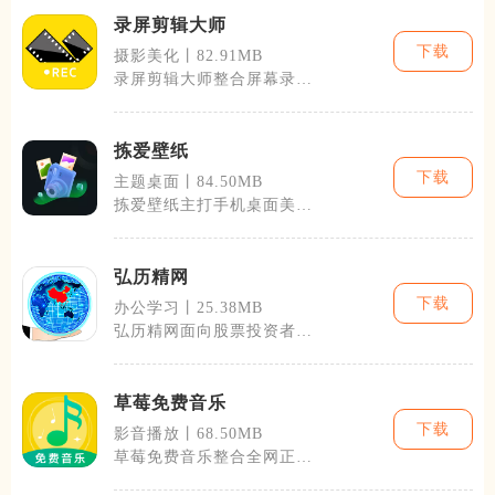
录屏剪辑大师
下载
摄影美化丨82.91MB
录屏剪辑大师整合屏幕录制
与视频后期编辑两类核心功
能，日常用来
拣爱壁纸
下载
主题桌面丨84.50MB
拣爱壁纸主打手机桌面美
化，整合静态、动态两类超
清壁纸资源，适
弘历精网
下载
办公学习丨25.38MB
弘历精网面向股票投资者搭
建一站式学习资讯平台，整
合行情热点、
草莓免费音乐
下载
影音播放丨68.50MB
草莓免费音乐整合全网正版
音乐音源，面向日常听歌用