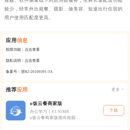
难题。软件侧重线下到店消费服务，生鲜长途配送功能
较少，经常外出就餐、观影、做美容、短途出行住宿的
用户使用匹配度更高。
应用
信息
权限功能：
点击查看
隐私说明：
点击查看
备案号：
浙B2-20100391-3A
推荐
应用
更多 +
u饭云餐商家版
下载
办公学习丨83.95MB
u饭云餐商家版面向校园与
企业团餐合作商户，打通线
上接单、菜品