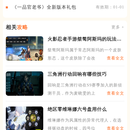
《一品官老爷》全新版本礼包
有效期：01-01
相关
攻略
更多 +
火影忍者手游桀骜阿斯玛的玩法是
什么
桀骜阿斯玛属于常态阿斯玛的一个皮肤
形态，这个皮肤除了会改变形
查看全文
三角洲行动回响有哪些技巧
回响是三角洲行动在S9赛季加入的新侦
测干员，作为麦晓雯的上位
查看全文
绝区零维琳娜六号盘用什么
维琳娜作为风属性的异常代理人，在选
择驱动盘的时候，四号位固定
查看全文