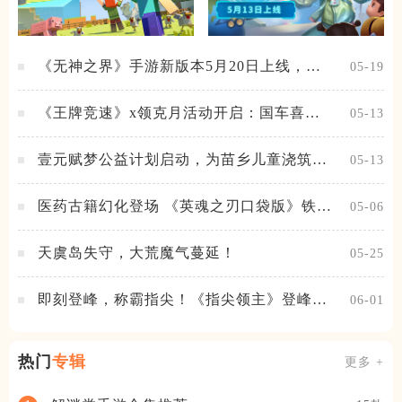
《无神之界》手游新版本5月20日上线，女
05-19
神降临，守护相伴
《王牌竞速》x领克月活动开启：国车喜迎
05-13
进阶，福利不停！
壹元赋梦公益计划启动，为苗乡儿童浇筑梦
05-13
想之路！
医药古籍幻化登场 《英魂之刃口袋版》铁扇
05-06
公主新皮肤抢先看
天虞岛失守，大荒魔气蔓延！
05-25
即刻登峰，称霸指尖！《指尖领主》登峰测
06-01
试火热进行中
热门
专辑
更多 +